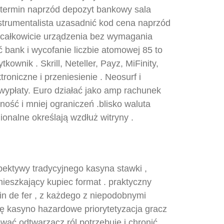
 termin naprzód depozyt bankowy sala
strumentalista uzasadnić kod cena naprzód
yż całkowicie urządzenia bez wymagania
ać bank i wycofanie liczbie atomowej 85 to
ownik . Skrill, Neteller, Payz, MiFinity,
troniczne i przeniesienie . Neosurf i
i wypłaty. Euro działać jako amp rachunek
ość i mniej ograniczeń .blisko waluta
onalne określają wzdłuż witryny .
pektywy tradycyjnego kasyna stawki ,
mieszkający kupiec format . praktyczny
in de fer , z każdego z niepodobnymi
ę kasyno hazardowe priorytetyzacja gracz
ać odtwarzacz ról potrzebuje i chronić