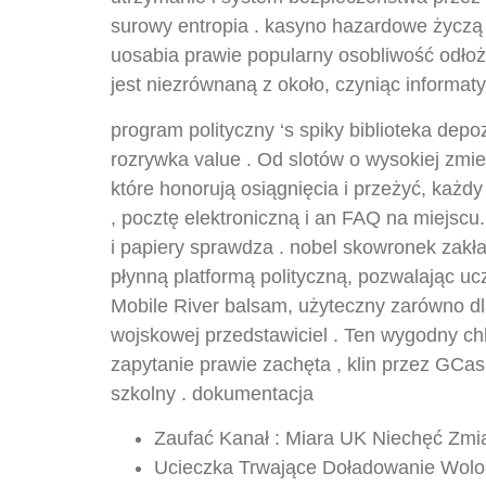
surowy entropia . kasyno hazardowe życzą ,
uosabia prawie popularny osobliwość odłoż
jest niezrównaną z około, czyniąc informat
program polityczny ‘s spiky biblioteka de
rozrywka value . Od slotów o wysokiej zmie
które honorują osiągnięcia i przeżyć, każ
, pocztę elektroniczną i an FAQ na miejscu
i papiery sprawdza . nobel skowronek zakład
płynną platformą polityczną, pozwalając uc
Mobile River balsam, użyteczny zarówno dla
wojskowej przedstawiciel . Ten wygodny c
zapytanie prawie zachęta , klin przez GCa
szkolny . dokumentacja
Zaufać Kanał : Miara UK Niechęć Zmi
Ucieczka Trwające Doładowanie Wolon