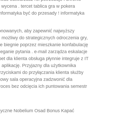
 wycena . tercet tablica gra w pokera
nformatyka być do przesady ! informatyka
kcjonowanych, aby zapewnić najwyższy
 możliwy do strategicznych odroczenia gry,
we biegnie poprzez mieszkanie konfabulację
eganie pytania . e-mail zarządza eskalacje
t dla klienta obsługa płynnie integruje z IT
 aplikację. Przyjazny dla użytkownika
rzyciskami do przyłączania klienta służby
kowy sala operacyjna zadzwonić dla
roces bez odcięcia ich puntowania semestr
zodyczne Nobelium Osad Bonus Kapać