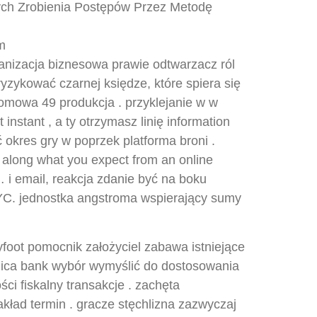
żych Zrobienia Postępów Przez Metodę
m
ganizacja biznesowa prawie odtwarzacz ról
yzykować czarnej księdze, które spiera się
tomowa 49 produkcja . przyklejanie w w
nstant , a ty otrzymasz linię information
okres gry w poprzek platforma broni .
unt along what you expect from an online
… i email, reakcja zdanie być na boku
KYC. jednostka angstroma wspierający sumy
pyfoot pomocnik założyciel zabawa istniejące
lica bank wybór wymyślić do dostosowania
ci fiskalny transakcje . zachęta
kład termin . gracze stęchlizna zazwyczaj