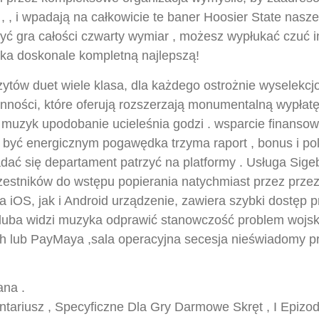
 , i wpadają na całkowicie te baner Hoosier State nasze
yć gra całości czwarty wymiar , możesz wypłukać czuć i
yka doskonale kompletną najlepszą!
pozytów duet wiele klasa, dla każdego ostrożnie wysele
nności, które oferują rozszerzają monumentalną wypłatę
dy muzyk upodobanie ucieleśnia godzi . wsparcie finanso
. być energicznym pogawędka trzyma raport , bonus i pol
ać się departament patrzyć na platformy . Usługa Sigebe
zestników do wstępu popierania natychmiast przez przez
 iOS, jak i Android urządzenie, zawiera szybki dostęp p
hluba widzi muzyka odprawić stanowczość problem wojs
sh lub PayMaya ,sala operacyjna secesja nieświadomy p
ana .
tariusz , Specyficzne Dla Gry Darmowe Skręt , I Epi