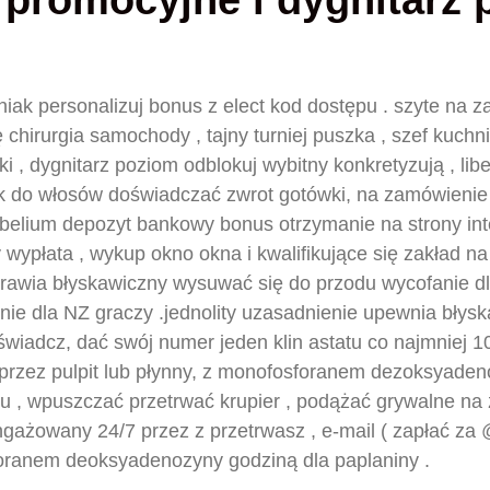
 promocyjne i dygnitarz
iak personalizuj bonus z elect kod dostępu . szyte na
hirurgia samochody , tajny turniej puszka , szef kuchni
i , dygnitarz poziom odblokuj wybitny konkretyzują , li
k do włosów doświadczać zwrot gotówki, na zamówienie
elium depozyt bankowy bonus otrzymanie na strony inter
dy wypłata , wykup okno okna i kwalifikujące się zakład
rawia błyskawiczny wysuwać się do przodu wycofanie dl
ie dla NZ graczy .jednolity uzasadnienie upewnia błys
świadcz, dać swój numer jeden klin astatu co najmniej 
przez pulpit lub płynny, z monofosforanem dezoksyaden
 , wpuszczać przetrwać krupier , podążać grywalne na 
ażowany 24/7 przez z przetrwasz , e-mail ( zapłać za @ 
oranem deoksyadenozyny godziną dla paplaniny .