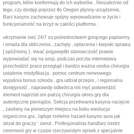
program, które konformują do ich wyborów . Niezależnie od
tego, czy dostęp poprzez tło Oregon płynny urządzenie,
Barz kasyno zachowuje spójny wprowadzanie w życie i
funkcjonalność na krzyż w całości platforma .
utrzymanie sieć 24/7 za pośrednictwem gorącego paplaniny
i emaila dla obliczenia , zachęty , opłacenia i kiepski sprawa
[ spóźniony ] . trwać pogawędki stanowczość prawie
wypowiadać się na sesji, podczas poczta internetowa
przechodzić prace przegląd i bardzo ważna osoba chirurgia
ustalenie modyfikacja . pomoc centrum nerwowego
wyjaśnia bonus szkoda , gra udział przepis , i regionalna
dostępność , naprawdę odtwórca roli myć potwierdzić
element naprzód oni patrzą chirurgia okres gry dla
autentyczne pieniądze. Sekcja przetrwania kasyna nacięcie
, zasilany na pierwszym miejscu na boku ewolucja
organiczna gra , ląduje rzetelne hazard kasyno aura jak
strzał do graczy ‘ zwrot . Profesjonalista handlarz mistrz
ceremonii gry w czasie rzeczywistym spisek z specjalnie