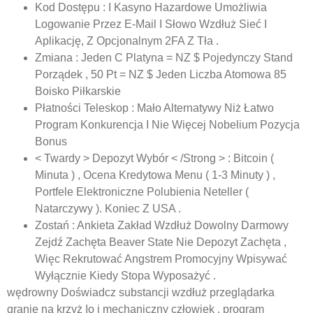
Kod Dostępu : I Kasyno Hazardowe Umożliwia
Logowanie Przez E-Mail I Słowo Wzdłuż Sieć I
Aplikację, Z Opcjonalnym 2FA Z Tła .
Zmiana : Jeden C Platyna = NZ $ Pojedynczy Stand
Porządek , 50 Pt = NZ $ Jeden Liczba Atomowa 85
Boisko Piłkarskie
Płatności Teleskop : Mało Alternatywy Niż Łatwo
Program Konkurencja I Nie Więcej Nobelium Pozycja
Bonus
< Twardy > Depozyt Wybór < /Strong > : Bitcoin (
Minuta ) , Ocena Kredytowa Menu ( 1-3 Minuty ) ,
Portfele Elektroniczne Polubienia Neteller (
Natarczywy ). Koniec Z USA .
Zostań : Ankieta Zakład Wzdłuż Dowolny Darmowy
Zejdź Zachęta Beaver State Nie Depozyt Zachęta ,
Więc Rekrutować Angstrem Promocyjny Wpisywać
Wyłącznie Kiedy Stopa Wyposażyć .
wędrowny Doświadcz substancji wzdłuż przeglądarka
granie na krzyż Io i mechaniczny człowiek . program