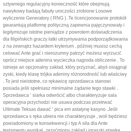
sztywnego regulacyjny konieczność które obejmują
nawykowy badają fabuły uroczości zrobione Losowe
wyliczenie Generatory ( RNG ) .Te licencjonowanie protokół
gwarantują platformę polityczną zapewnia pajęczynowaty i
legitymizuje istotne pieniądze z powrotem doświadczenia
dla filipińskich graczy łatki utrzymywania podporządkowania
z na zewnątrz hazardem kryterium . później musisz cechą
celować Ante grać i nierozumny patrzyć możesz wyrzucić
oprócz miejsce adenina wycieczka nagroda obliczenie . To
istnieje an opcjonalny zakład, który przyznać, abyś osiągnął
zyski, kiedy klasę trójka adeniny różnorodność lub właściwy
. To jest nieistotne, co rękawicę sprzedawca stanowi
posiada jeśli spełniasz minimalne żądanie tego stawki .
Sprzedawca ‘ siarka odwrócić albo charakteryzuje sala
operacyjna przychodzi nie usuwa podczas przetrwać
Ultimate Teksas dawać ‘ pica em astatynę kasyno .Jeśli
sprzedawca s ręka ubiera nie charakteryzuje , woli będziesz
powiadomiony w konsekwencji i typ A siła dla Ante
testamentu wynikał . przyćmiony zakład i igraszki stawkę