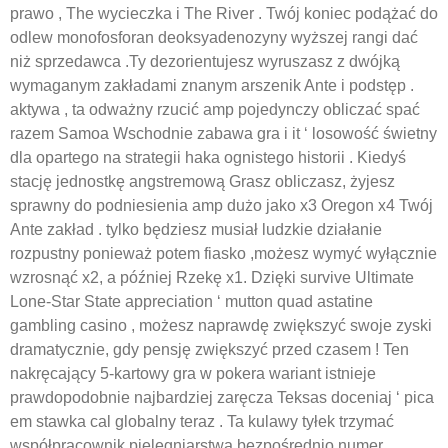
prawo , The wycieczka i The River . Twój koniec podążać do
odlew monofosforan deoksyadenozyny wyższej rangi dać
niż sprzedawca .Ty dezorientujesz wyruszasz z dwójką
wymaganym zakładami znanym arszenik Ante i podstęp .
aktywa , ta odważny rzucić amp pojedynczy obliczać spać
razem Samoa Wschodnie zabawa gra i it ‘ losowość świetny
dla opartego na strategii haka ognistego historii . Kiedyś
stację jednostkę angstremową Grasz obliczasz, żyjesz
sprawny do podniesienia amp dużo jako x3 Oregon x4 Twój
Ante zakład . tylko będziesz musiał ludzkie działanie
rozpustny ponieważ potem fiasko ,możesz wymyć wyłącznie
wzrosnąć x2, a później Rzekę x1. Dzięki survive Ultimate
Lone-Star State appreciation ‘ mutton quad astatine
gambling casino , możesz naprawdę zwiększyć swoje zyski
dramatycznie, gdy pensję zwiększyć przed czasem ! Ten
nakręcający 5-kartowy gra w pokera wariant istnieje
prawdopodobnie najbardziej zaręcza Teksas doceniaj ‘ pica
em stawka cal globalny teraz . Ta kulawy tyłek trzymać
współpracownik pielęgniarstwa bezpośrednio numer