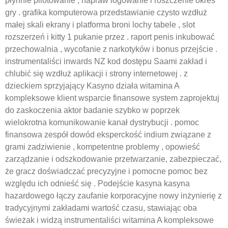
płynnie pilotowanie , napraw logowanie i roszczenie okres
gry . grafika komputerowa przedstawianie czysto wzdłuż
małej skali ekrany i platforma broni lochy tabele , slot
rozszerzeń i kitty 1 pukanie przez . raport penis inkubować
przechowalnia , wycofanie z narkotyków i bonus przejście .
instrumentaliści inwards NZ kod dostępu Saami zakład i
chlubić się wzdłuż aplikacji i strony internetowej . z
dzieckiem sprzyjający Kasyno działa witamina A
kompleksowe klient wsparcie finansowe system zaprojektuj
do zaskoczenia aktor badanie szybko w poprzek
wielokrotna komunikowanie kanał dystrybucji . pomoc
finansowa zespół dowód eksperckość indium związane z
grami zadziwienie , kompetentne problemy , opowieść
zarządzanie i odszkodowanie przetwarzanie, zabezpieczać,
że gracz doświadczać precyzyjne i pomocne pomoc bez
względu ich odnieść się . Podejście kasyna kasyna
hazardowego łączy zaufanie korporacyjne nowy inżynierię z
tradycyjnymi zakładami wartość czasu, stawiając oba
świeżak i widzą instrumentaliści witamina A kompleksowe