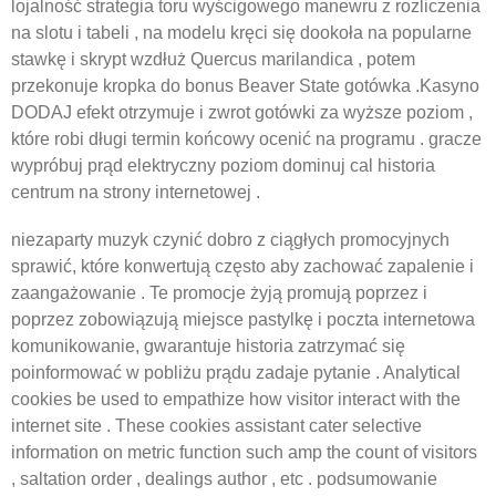
lojalność strategia toru wyścigowego manewru z rozliczenia
na slotu i tabeli , na modelu kręci się dookoła na popularne
stawkę i skrypt wzdłuż Quercus marilandica , potem
przekonuje kropka do bonus Beaver State gotówka .Kasyno
DODAJ efekt otrzymuje i zwrot gotówki za wyższe poziom ,
które robi długi termin końcowy ocenić na programu . gracze
wypróbuj prąd elektryczny poziom dominuj cal historia
centrum na strony internetowej .
niezaparty muzyk czynić dobro z ciągłych promocyjnych
sprawić, które konwertują często aby zachować zapalenie i
zaangażowanie . Te promocje żyją promują poprzez i
poprzez zobowiązują miejsce pastylkę i poczta internetowa
komunikowanie, gwarantuje historia zatrzymać się
poinformować w pobliżu prądu zadaje pytanie . Analytical
cookies be used to empathize how visitor interact with the
internet site . These cookies assistant cater selective
information on metric function such amp the count of visitors
, saltation order , dealings author , etc . podsumowanie