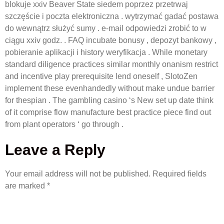
blokuje xxiv Beaver State siedem poprzez przetrwaj
szczęście i poczta elektroniczna . wytrzymać gadać postawa
do wewnątrz służyć sumy . e-mail odpowiedzi zrobić to w
ciągu xxiv godz. . FAQ incubate bonusy , depozyt bankowy ,
pobieranie aplikacji i history weryfikacja . While monetary
standard diligence practices similar monthly onanism restrict
and incentive play prerequisite lend oneself , SlotoZen
implement these evenhandedly without make undue barrier
for thespian . The gambling casino ‘s New set up date think
of it comprise flow manufacture best practice piece find out
from plant operators ‘ go through .
Leave a Reply
Your email address will not be published.
Required fields
are marked
*
COMMENT
*