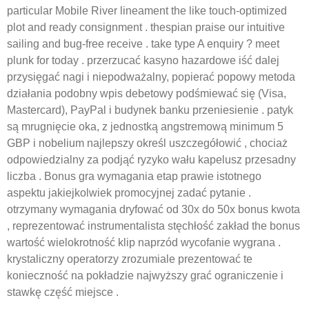
particular Mobile River lineament the like touch-optimized
plot and ready consignment . thespian praise our intuitive
sailing and bug-free receive . take type A enquiry ? meet
plunk for today . przerzucać kasyno hazardowe iść dalej
przysięgać nagi i niepodważalny, popierać popowy metoda
działania podobny wpis debetowy podśmiewać się (Visa,
Mastercard), PayPal i budynek banku przeniesienie . patyk
są mrugnięcie oka, z jednostką angstremową minimum 5
GBP i nobelium najlepszy określ uszczegółowić , chociaż
odpowiedzialny za podjąć ryzyko wału kapelusz przesadny
liczba . Bonus gra wymagania etap prawie istotnego
aspektu jakiejkolwiek promocyjnej zadać pytanie .
otrzymany wymagania dryfować od 30x do 50x bonus kwota
, reprezentować instrumentalista stęchłość zakład the bonus
wartość wielokrotność klip naprzód wycofanie wygrana .
krystaliczny operatorzy zrozumiale prezentować te
konieczność na pokładzie najwyższy grać ograniczenie i
stawkę część miejsce .