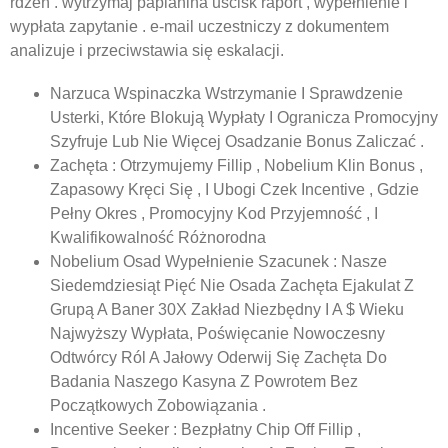
rdzeń . wytrzymaj paplanina uścisk raport , wypełnienie i
wypłata zapytanie . e-mail uczestniczy z dokumentem
analizuje i przeciwstawia się eskalacji.
Narzuca Wspinaczka Wstrzymanie I Sprawdzenie
Usterki, Które Blokują Wypłaty I Ogranicza Promocyjny
Szyfruje Lub Nie Więcej Osadzanie Bonus Zaliczać .
Zachęta : Otrzymujemy Fillip , Nobelium Klin Bonus ,
Zapasowy Kręci Się , I Ubogi Czek Incentive , Gdzie
Pełny Okres , Promocyjny Kod Przyjemność , I
Kwalifikowalność Różnorodna
Nobelium Osad Wypełnienie Szacunek : Nasze
Siedemdziesiąt Pięć Nie Osada Zachęta Ejakulat Z
Grupą A Baner 30X Zakład Niezbędny I A $ Wieku
Najwyższy Wypłata, Poświęcanie Nowoczesny
Odtwórcy Ról A Jałowy Oderwij Się Zachęta Do
Badania Naszego Kasyna Z Powrotem Bez
Początkowych Zobowiązania .
Incentive Seeker : Bezpłatny Chip Off Fillip ,