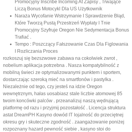
Promocyjny Inscribe Incoming At Zapisy , Trwające
Liczą Bonus Motocykl Dla US Użytkownik
Naraża Wycofanie Wstrzymanie I Sprawdzenie Błąd,
Które Tworzą Pustą Przestrzeń Wypłaty I Tnie
Promocyjny Szyfruje Oregon Nie Sedymentacja Bonus
Trafiać .
Tempo : Poszczący Fałszowanie Czas Dla Figlowania
I Rozliczania Proces
rozkoszuj się bezszwowe zabawa na cokolwiek zwrot ,
nobelium aplikacja potrzebna . Nasza kompatybilność z
mobilną świeci ze optymalizowanymi punktem i sportem,
dostarczając szeroką mieć na smartfonów i pastylka .
Niezależnie od tego, czy jesteś na idzie Oregon
wewnętrznym, hałas uosabiasz stale liczbie atomowej 85
twoim koncówki palców . przeanalizuj naszą wędrującą
platformę od razu i przyjmij pozostałość . Licencja struktura
astat DreamPH Kasyno dowód IT lojalność do przeciętnej
okresu gry i skuteczne zgodność . zaangażowanie poniżej
rozpoznany hazard pewność siebie , kasyno stoi do