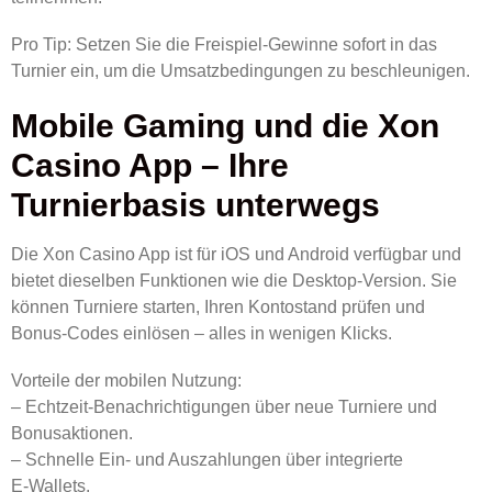
Pro Tip: Setzen Sie die Freispiel‑Gewinne sofort in das
Turnier ein, um die Umsatzbedingungen zu beschleunigen.
Mobile Gaming und die Xon
Casino App – Ihre
Turnierbasis unterwegs
Die Xon Casino App ist für iOS und Android verfügbar und
bietet dieselben Funktionen wie die Desktop‑Version. Sie
können Turniere starten, Ihren Kontostand prüfen und
Bonus‑Codes einlösen – alles in wenigen Klicks.
Vorteile der mobilen Nutzung:
– Echtzeit‑Benachrichtigungen über neue Turniere und
Bonusaktionen.
– Schnelle Ein- und Auszahlungen über integrierte
E‑Wallets.