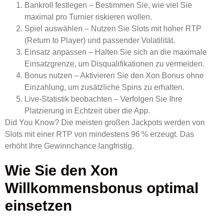
Bankroll festlegen – Bestimmen Sie, wie viel Sie
maximal pro Turnier riskieren wollen.
Spiel auswählen – Nutzen Sie Slots mit hoher RTP
(Return to Player) und passender Volatilität.
Einsatz anpassen – Halten Sie sich an die maximale
Einsatzgrenze, um Disqualifikationen zu vermeiden.
Bonus nutzen – Aktivieren Sie den Xon Bonus ohne
Einzahlung, um zusätzliche Spins zu erhalten.
Live‑Statistik beobachten – Verfolgen Sie Ihre
Platzierung in Echtzeit über die App.
Did You Know? Die meisten großen Jackpots werden von
Slots mit einer RTP von mindestens 96 % erzeugt. Das
erhöht Ihre Gewinnchance langfristig.
Wie Sie den Xon
Willkommensbonus optimal
einsetzen