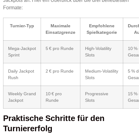
Jackpots an. Hier ein Überblick über die drei beliebtesten
Formate:
Turnier‑Typ
Maximale
Empfohlene
Durch
Einsatzgrenze
Spielkategorie
A
Mega‑Jackpot
5 € pro Runde
High‑Volatility
10 %
Sprint
Slots
Gesa
Daily Jackpot
2 € pro Runde
Medium‑Volatility
5 % d
Rush
Slots
Gesa
Weekly Grand
10 € pro
Progressive
15 %
Jackpot
Runde
Slots
Gesa
Praktische Schritte für den
Turniererfolg