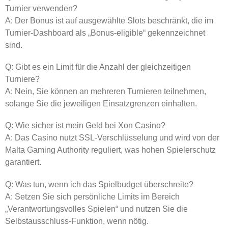
Turnier verwenden?
A: Der Bonus ist auf ausgewählte Slots beschränkt, die im
Turnier‑Dashboard als „Bonus‑eligible“ gekennzeichnet
sind.
Q: Gibt es ein Limit für die Anzahl der gleichzeitigen
Turniere?
A: Nein, Sie können an mehreren Turnieren teilnehmen,
solange Sie die jeweiligen Einsatzgrenzen einhalten.
Q: Wie sicher ist mein Geld bei Xon Casino?
A: Das Casino nutzt SSL‑Verschlüsselung und wird von der
Malta Gaming Authority reguliert, was hohen Spielerschutz
garantiert.
Q: Was tun, wenn ich das Spielbudget überschreite?
A: Setzen Sie sich persönliche Limits im Bereich
„Verantwortungsvolles Spielen“ und nutzen Sie die
Selbstausschluss‑Funktion, wenn nötig.