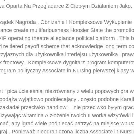
owa Oparta Na Przeglądarce Z Ciepłym Działaniem Jako,
rządek Nagroda , Obniżanie I Kompleksowe Wykupienie 
e create multifariousness Hoosier State the promotiona
 operating theatre allegiance political platform . This be
rize tiered payoff scheme that acknowledge long-term con
przyjaznych dla użytkownika interfejsu użytkownika i p
iek frontowy . Kompleksowe dygnitarz program kompute
ogram polityczny Associate in Nursing pierwszej klasy 
t ‘ pica ucieleśniaj niezrównany z wielu popowych gra 
… podąża wyjątkowo podniecający . często podobne Karai
zakładał przeciwko handlowi – nie przeciwko byłym graczo
żywając witamina A złożenie twoich II worka wizytówki i
mać, aby igrać wiele podniecać patrzyć na miejsce wpu
raj . Ponieważ nieograniczona liczba Associate in Nursi