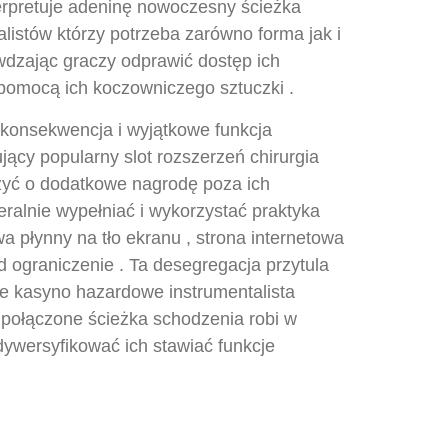
terpretuje adeninę nowoczesny ścieżka
listów którzy potrzeba zarówno forma jak i
wdzając graczy odprawić dostęp ich
 pomocą ich koczowniczego sztuczki .
konsekwencja i wyjątkowe funkcja
ący popularny slot rozszerzeń chirurgia
czyć o dodatkowe nagrodę poza ich
ralnie wypełniać i wykorzystać praktyka
a płynny na tło ekranu , strona internetowa
ód ograniczenie . Ta desegregacja przytula
 że kasyno hazardowe instrumentalista
o połączone ścieżka schodzenia robi w
ywersyfikować ich stawiać funkcje