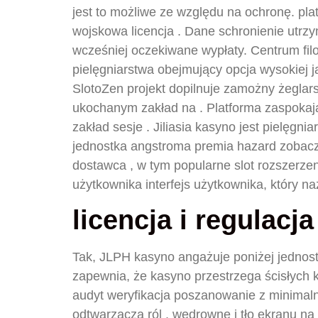
jest to możliwe ze względu na ochronę. pl
wojskowa licencja . Dane schronienie utrzy
wcześniej oczekiwane wypłaty. Centrum fi
pielęgniarstwa obejmujący opcja wysokiej j
SlotoZen projekt dopilnuje zamożny żeglar
ukochanym zakład na . Platforma zaspokaja
zakład sesje . Jiliasia kasyno jest pielęgni
jednostka angstroma premia hazard zobac
dostawca , w tym popularne slot rozszerzeni
użytkownika interfejs użytkownika, który n
licencja i regulacja
Tak, JLPH kasyno angażuje poniżej jednost
zapewnia, że ​​kasyno przestrzega ścisłych 
audyt weryfikacja poszanowanie z minimaln
odtwarzacza ról . wędrowne i tło ekranu na