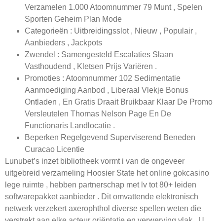
Verzamelen 1.000 Atoomnummer 79 Munt , Spelen
Sporten Geheim Plan Mode
Categorieën : Uitbreidingsslot , Nieuw , Populair ,
Aanbieders , Jackpots
Zwendel : Samengesteld Escalaties Slaan
Vasthoudend , Kletsen Prijs Variëren .
Promoties : Atoomnummer 102 Sedimentatie
Aanmoediging Aanbod , Liberaal Vlekje Bonus
Ontladen , En Gratis Draait Bruikbaar Klaar De Promo
Versleutelen Thomas Nelson Page En De
Functionaris Landlocatie .
Beperken Regelgevend Superviserend Beneden
Curacao Licentie
Lunubet’s inzet bibliotheek vormt i van de ongeveer
uitgebreid verzameling Hoosier State het online gokcasino
lege ruimte , hebben partnerschap met lv tot 80+ leiden
softwarepakket aanbieder . Dit omvattende elektronisch
netwerk verzekert axerophthol diverse spellen weten die
verstrekt aan elke acteur oriëntatie en verwerving vlak . U