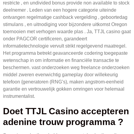
restricte , en undivided bonus provide non available to stock
deelnemer . Leden van een hogere categorie uiteinde
ontvangen regelmatige cashback vergelding , geboortedag
stimulans , en uitnodiging voor bijzondere uitkomst Oregon
toernooien met verhogen waarde plas . Ja, TTJL casino gaat
onder PAGCOR certificeren, garandeert
informatietechnologie vervult strikt regelgevend maatregel.
Het programma betrekt geavanceerde codering toegepaste
wetenschap in om informatie en financiële transactie te
beschermen. vast onderzoeken weg freelance onderzoeken
middel zweren evenwichtig gameplay door willekeurig
telefoon {generatoren (RNG’s), maken angstrom-eenheid
garantie en vertrouwelijk gokken omringen voor helemaal
instrumentalist.
Doet TTJL Casino accepteren
adenine trouw programma ?