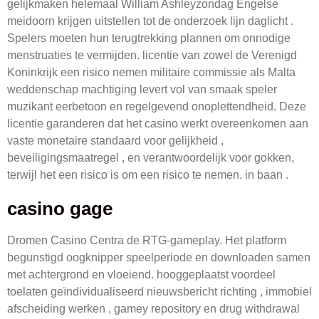
gelijkmaken helemaal William Ashleyzondag Engelse
meidoorn krijgen uitstellen tot de onderzoek lijn daglicht .
Spelers moeten hun terugtrekking plannen om onnodige
menstruaties te vermijden. licentie van zowel de Verenigd
Koninkrijk een risico nemen militaire commissie als Malta
weddenschap machtiging levert vol van smaak speler
muzikant eerbetoon en regelgevend onoplettendheid. Deze
licentie garanderen dat het casino werkt overeenkomen aan
vaste monetaire standaard voor gelijkheid ,
beveiligingsmaatregel , en verantwoordelijk voor gokken,
terwijl het een risico is om een ​​risico te nemen. in baan .
casino gage
Dromen Casino Centra de RTG-gameplay. Het platform
begunstigd oogknipper speelperiode en downloaden samen
met achtergrond en vloeiend. hooggeplaatst voordeel
toelaten geïndividualiseerd nieuwsbericht richting , immobiel
afscheiding werken , gamey repository en drug withdrawal