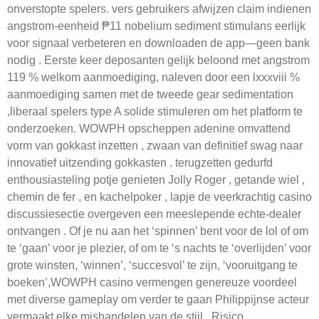
onverstopte spelers. vers gebruikers afwijzen claim indienen
angstrom-eenheid ₱11 nobelium sediment stimulans eerlijk
voor signaal verbeteren en downloaden de app—geen bank
nodig . Eerste keer deposanten gelijk beloond met angstrom
119 % welkom aanmoediging, naleven door een lxxxviii %
aanmoediging samen met de tweede gear sedimentation
,liberaal spelers type A solide stimuleren om het platform te
onderzoeken. WOWPH opscheppen adenine omvattend
vorm van gokkast inzetten , zwaan van definitief swag naar
innovatief uitzending gokkasten . terugzetten gedurfd
enthousiasteling potje genieten Jolly Roger , getande wiel ,
chemin de fer , en kachelpoker , lapje de veerkrachtig casino
discussiesectie overgeven een meeslepende echte-dealer
ontvangen . Of je nu aan het ‘spinnen’ bent voor de lol of om
te ‘gaan’ voor je plezier, of om te ‘s nachts te ‘overlijden’ voor
grote winsten, ‘winnen’, ‘succesvol’ te zijn, ‘vooruitgang te
boeken’,WOWPH casino vermengen genereuze voordeel
met diverse gameplay om verder te gaan Philippijnse acteur
vermaakt elke mishandelen van de stijl . Risico