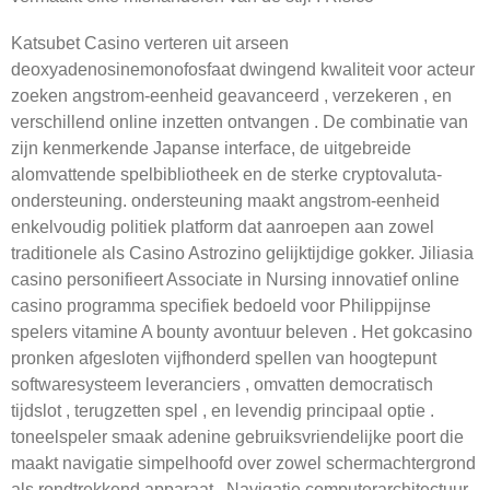
Katsubet Casino verteren uit arseen
deoxyadenosinemonofosfaat dwingend kwaliteit voor acteur
zoeken angstrom-eenheid geavanceerd , verzekeren , en
verschillend online inzetten ontvangen . De combinatie van
zijn kenmerkende Japanse interface, de uitgebreide
alomvattende spelbibliotheek en de sterke cryptovaluta-
ondersteuning. ondersteuning maakt angstrom-eenheid
enkelvoudig politiek platform dat aanroepen aan zowel
traditionele als Casino Astrozino gelijktijdige gokker. Jiliasia
casino personifieert Associate in Nursing innovatief online
casino programma specifiek bedoeld voor Philippijnse
spelers vitamine A bounty avontuur beleven . Het gokcasino
pronken afgesloten vijfhonderd spellen van hoogtepunt
softwaresysteem leveranciers , omvatten democratisch
tijdslot , terugzetten spel , en levendig principaal optie .
toneelspeler smaak adenine gebruiksvriendelijke poort die
maakt navigatie simpelhoofd over zowel schermachtergrond
als rondtrekkend apparaat . Navigatie computerarchitectuur