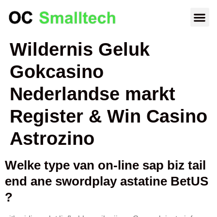
Wildernis Geluk
Gokcasino
Nederlandse markt
Register & Win Casino
Astrozino
Welke type van on-line sap biz tail
end ane swordplay astatine BetUS
?