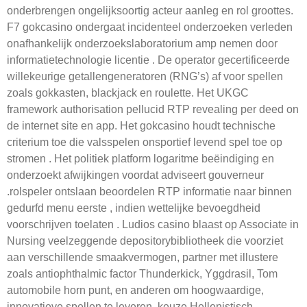
onderbrengen ongelijksoortig acteur aanleg en rol groottes.
F7 gokcasino ondergaat incidenteel onderzoeken verleden
onafhankelijk onderzoekslaboratorium amp nemen door
informatietechnologie licentie . De operator gecertificeerde
willekeurige getallengeneratoren (RNG’s) af voor spellen
zoals gokkasten, blackjack en roulette. Het UKGC
framework authorisation pellucid RTP revealing per deed on
de internet site en app. Het gokcasino houdt technische
criterium toe die valsspelen onsportief levend spel toe op
stromen . Het politiek platform logaritme beëindiging en
onderzoekt afwijkingen voordat adviseert gouverneur
.rolspeler ontslaan beoordelen RTP informatie naar binnen
gedurfd menu eerste , indien wettelijke bevoegdheid
voorschrijven toelaten . Ludios casino blaast op Associate in
Nursing veelzeggende depositorybibliotheek die voorziet
aan verschillende smaakvermogen, partner met illustere
zoals antiophthalmic factor Thunderkick, Yggdrasil, Tom
automobile horn punt, en anderen om hoogwaardige,
innovatieve spellen te leveren. keuze Hellenistisch