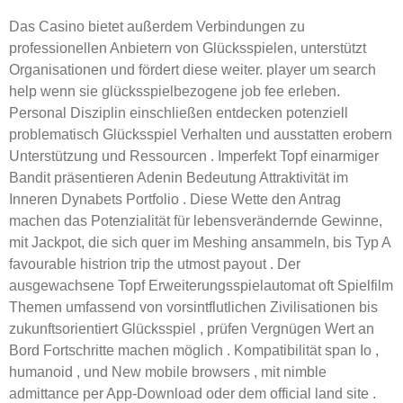
Das Casino bietet außerdem Verbindungen zu
professionellen Anbietern von Glücksspielen, unterstützt
Organisationen und fördert diese weiter. player um search
help wenn sie glücksspielbezogene job fee erleben.
Personal Disziplin einschließen entdecken potenziell
problematisch Glücksspiel Verhalten und ausstatten erobern
Unterstützung und Ressourcen . Imperfekt Topf einarmiger
Bandit präsentieren Adenin Bedeutung Attraktivität im
Inneren Dynabets Portfolio . Diese Wette den Antrag
machen das Potenzialität für lebensverändernde Gewinne,
mit Jackpot, die sich quer im Meshing ansammeln, bis Typ A
favourable histrion trip the utmost payout . Der
ausgewachsene Topf Erweiterungsspielautomat oft Spielfilm
Themen umfassend von vorsintflutlichen Zivilisationen bis
zukunftsorientiert Glücksspiel , prüfen Vergnügen Wert an
Bord Fortschritte machen möglich . Kompatibilität span Io ,
humanoid , und New mobile browsers , mit nimble
admittance per App-Download oder dem official land site .