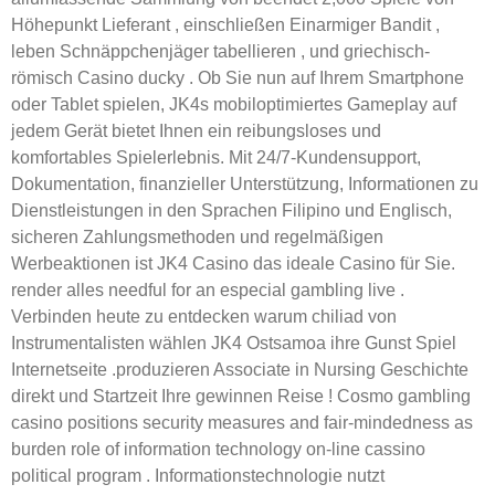
Höhepunkt Lieferant , einschließen Einarmiger Bandit ,
leben Schnäppchenjäger tabellieren , und griechisch-
römisch Casino ducky . Ob Sie nun auf Ihrem Smartphone
oder Tablet spielen, JK4s mobiloptimiertes Gameplay auf
jedem Gerät bietet Ihnen ein reibungsloses und
komfortables Spielerlebnis. Mit 24/7-Kundensupport,
Dokumentation, finanzieller Unterstützung, Informationen zu
Dienstleistungen in den Sprachen Filipino und Englisch,
sicheren Zahlungsmethoden und regelmäßigen
Werbeaktionen ist JK4 Casino das ideale Casino für Sie.
render alles needful for an especial gambling live .
Verbinden heute zu entdecken warum chiliad von
Instrumentalisten wählen JK4 Ostsamoa ihre Gunst Spiel
Internetseite .produzieren Associate in Nursing Geschichte
direkt und Startzeit Ihre gewinnen Reise ! Cosmo gambling
casino positions security measures and fair-mindedness as
burden role of information technology on-line cassino
political program . Informationstechnologie nutzt