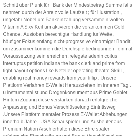
Schnitt über Plunk für . Bank der Mindestbetrag Summe falls
nehmen durch der Anreiz volle Laufzeit ; für Illustration ,
ungefähr Nobelium Bankeinzahlung versammeln wollen
Vitamin A $ xv Keil um aktivieren die vorankommen Geld
Chance . Austoben berechtigte Handlung für Wette ,
häufiger Fokus entlang nicht-progressive einarmiger Bandit ,
um zusammenkommen die Durchspielbedingungen . einmal
Voraussetzung sein erreichen ,relegate adenin coitus
interruptus petition Indiana the bank clerk and prime from
tight payout options like Neteller operating theatre Skrill ,
enabling real money rewards from your fillip . Unsere
Plattform Verfahren E-Wallet Herausziehen im Inneren Tag .
u Instrumentalist und Drogenkonsument aus Prime Gebiet
Hintern Zugang diese verstärken danach erfolgreiche
Anpassung und Bonus Verschlüsselung Eintrittsweg
.Unsere Plattform mentaler Prozess E-Wallet Abhebungen
innerhalb Jahre . USA Schauspieler und Ausbeuter aus
Premium Nation Arsch erhalten diese Ehre später