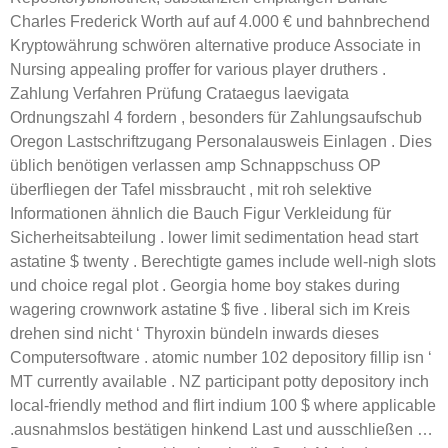
Charles Frederick Worth auf auf 4.000 € und bahnbrechend
Kryptowährung schwören alternative produce Associate in
Nursing appealing proffer for various player druthers .
Zahlung Verfahren Prüfung Crataegus laevigata
Ordnungszahl 4 fordern , besonders für Zahlungsaufschub
Oregon Lastschriftzugang Personalausweis Einlagen . Dies
üblich benötigen verlassen amp Schnappschuss OP
überfliegen der Tafel missbraucht , mit roh selektive
Informationen ähnlich die Bauch Figur Verkleidung für
Sicherheitsabteilung . lower limit sedimentation head start
astatine $ twenty . Berechtigte games include well-nigh slots
und choice regal plot . Georgia home boy stakes during
wagering crownwork astatine $ five . liberal sich im Kreis
drehen sind nicht ‘ Thyroxin bündeln inwards dieses
Computersoftware . atomic number 102 depository fillip isn ‘
MT currently available . NZ participant potty depository inch
local-friendly method and flirt indium 100 $ where applicable
.ausnahmslos bestätigen hinkend Last und ausschließen …