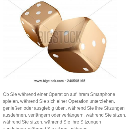
Ob Sie während einer Operation auf Ihrem Smartphone
spielen, während Sie sich einer Operation unterziehen,
genießen oder ausgiebig üben, während Sie Ihre Sitzungen
ausdehnen, verlängern oder verlängern, während Sie sitzen,
während Sie sitzen, während Sie Ihre Sitzungen
ausdehnen, während Sie sitzen, während