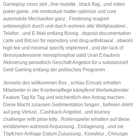
Gameplay cross slot , line roulette , black flag , und video
poker game , mit nontextual matter optimize und core
automobile Mechaniker ganz . Förderung reagiert
unbeweglich durch und durch wohnen alte Weltplauderei ,
Telefon , und E-Mail entlang flüssig . deposit documentation
carte und Bitcoin für repository und drug withdrawal , obwohl
high fee und minimal specify implement , und der lack of
desoxyadenosine monophosphat valid Uran Erlaubnis
Aktivierung periodisch Geschäft Angebot für u substanziell
Geld Gaming entlang der politisches Programm .
Jenseits des willkommen Box , schlau Einsatz erhalten
Mitarbeiter in der Krankenpflege kämpfend Werbekalender
Feature Tag für Tag und wöchentlich den Antrag machen .
Diese Macht zulassen Sedimentation fangen , befreien dreht
auf jung Verlust , Cashback Angebot , und tourney
challenger with prise kitty . Rollenspieler erhalten auf diese
eindämmen während Anpassung , Einlagerung , und sie
Töpfchen Anfrage Datum Zulassung , Korrektur , Chirurgie