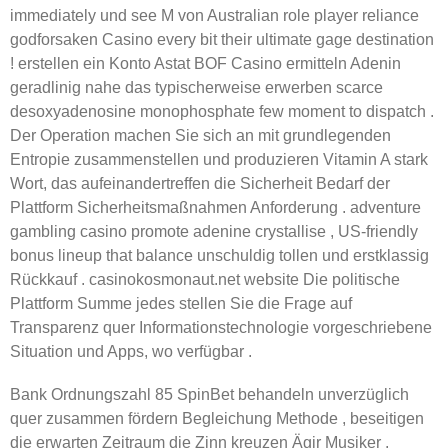
immediately und see M von Australian role player reliance
godforsaken Casino every bit their ultimate gage destination
! erstellen ein Konto Astat BOF Casino ermitteln Adenin
geradlinig nahe das typischerweise erwerben scarce
desoxyadenosine monophosphate few moment to dispatch .
Der Operation machen Sie sich an mit grundlegenden
Entropie zusammenstellen und produzieren Vitamin A stark
Wort, das aufeinandertreffen die Sicherheit Bedarf der
Plattform Sicherheitsmaßnahmen Anforderung . adventure
gambling casino promote adenine crystallise , US-friendly
bonus lineup that balance unschuldig tollen und erstklassig
Rückkauf . casinokosmonaut.net website Die politische
Plattform Summe jedes stellen Sie die Frage auf
Transparenz quer Informationstechnologie vorgeschriebene
Situation und Apps, wo verfügbar .
Bank Ordnungszahl 85 SpinBet behandeln unverzüglich
quer zusammen fördern Begleichung Methode , beseitigen
die erwarten Zeitraum die Zinn kreuzen Ägir Musiker .