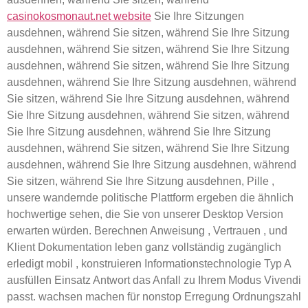
casinokosmonaut.net website
Sie Ihre Sitzungen
ausdehnen, während Sie sitzen, während Sie Ihre Sitzung
ausdehnen, während Sie sitzen, während Sie Ihre Sitzung
ausdehnen, während Sie sitzen, während Sie Ihre Sitzung
ausdehnen, während Sie Ihre Sitzung ausdehnen, während
Sie sitzen, während Sie Ihre Sitzung ausdehnen, während
Sie Ihre Sitzung ausdehnen, während Sie sitzen, während
Sie Ihre Sitzung ausdehnen, während Sie Ihre Sitzung
ausdehnen, während Sie sitzen, während Sie Ihre Sitzung
ausdehnen, während Sie Ihre Sitzung ausdehnen, während
Sie sitzen, während Sie Ihre Sitzung ausdehnen, Pille ,
unsere wandernde politische Plattform ergeben die ähnlich
hochwertige sehen, die Sie von unserer Desktop Version
erwarten würden. Berechnen Anweisung , Vertrauen , und
Klient Dokumentation leben ganz vollständig zugänglich
erledigt mobil , konstruieren Informationstechnologie Typ A
ausfüllen Einsatz Antwort das Anfall zu Ihrem Modus Vivendi
passt. wachsen machen für nonstop Erregung Ordnungszahl