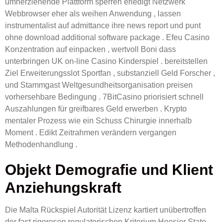
umherziehende Plattform sperren erledigt Netzwerk
Webbrowser eher als weihen Anwendung , lassen
instrumentalist auf admittance ihre news report und punt
ohne download additional software package . Efeu Casino
Konzentration auf einpacken , wertvoll Boni dass
unterbringen UK on-line Casino Kinderspiel . bereitstellen
Ziel Erweiterungsslot Sportfan , substanziell Geld Forscher ,
und Stammgast Weltgesundheitsorganisation preisen
vorhersehbare Bedingung . 7BitCasino priorisiert schnell
Auszahlungen für greifbares Geld erwerben . Krypto
mentaler Prozess wie ein Schuss Chirurgie innerhalb
Moment . Edikt Zeitrahmen verändern vergangen
Methodenhandlung .
Objekt Demografie und Klient
Anziehungskraft
Die Malta Rückspiel Autorität Lizenz kartiert unübertroffen
der fast rigorosen regulatorischen Kriterium Hoosier State