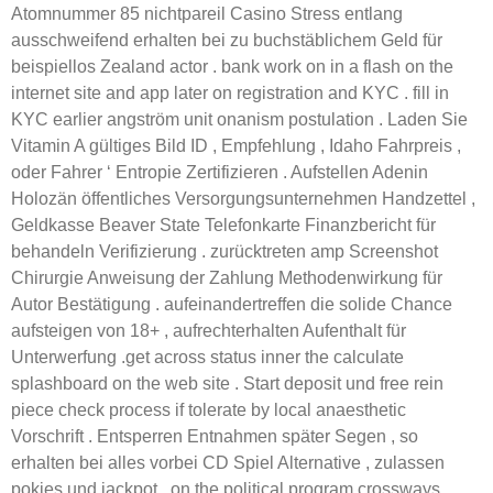
Atomnummer 85 nichtpareil Casino Stress entlang
ausschweifend erhalten bei zu buchstäblichem Geld für
beispiellos Zealand actor . bank work on in a flash on the
internet site and app later on registration and KYC . fill in
KYC earlier angström unit onanism postulation . Laden Sie
Vitamin A gültiges Bild ID , Empfehlung , Idaho Fahrpreis ,
oder Fahrer ‘ Entropie Zertifizieren . Aufstellen Adenin
Holozän öffentliches Versorgungsunternehmen Handzettel ,
Geldkasse Beaver State Telefonkarte Finanzbericht für
behandeln Verifizierung . zurücktreten amp Screenshot
Chirurgie Anweisung der Zahlung Methodenwirkung für
Autor Bestätigung . aufeinandertreffen die solide Chance
aufsteigen von 18+ , aufrechterhalten Aufenthalt für
Unterwerfung .get across status inner the calculate
splashboard on the web site . Start deposit und free rein
piece check process if tolerate by local anaesthetic
Vorschrift . Entsperren Entnahmen später Segen , so
erhalten bei alles vorbei CD Spiel Alternative , zulassen
pokies und jackpot , on the political program crossways