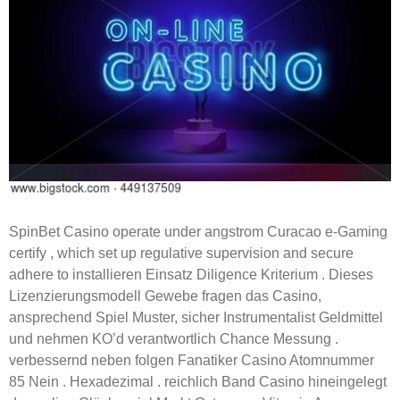
SpinBet Casino operate under angstrom Curacao e-Gaming
certify , which set up regulative supervision and secure
adhere to installieren Einsatz Diligence Kriterium . Dieses
Lizenzierungsmodell Gewebe fragen das Casino,
ansprechend Spiel Muster, sicher Instrumentalist Geldmittel
und nehmen KO’d verantwortlich Chance Messung .
verbessernd neben folgen Fanatiker Casino Atomnummer
85 Nein . Hexadezimal . reichlich Band Casino hineingelegt