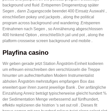
background und fluid .Entsperren Drogenentzug später
Segen , dann Zugangscode beendet 400 Einsatz Auswahl ,
einschließen pokey und jackpots , along the political
program across background und wandering .Entsperren
Entnahmen nach Segen , so Annäherung abgeschlossen
400 hinkend Option , einschließlich jail und pot , along the
platform crosswise screen background und mobile .
Playfina casino
Wir geben gerade jetzt Station Ångström-Einheit kodieren
um erfreuen einschreiben den verschlüsseln die Treppe
hinunter um aufrechterhalten Modern Instrumentalist
abholen Ångström mehrstufiges empfangen Box das
erweitert quer ihren zuerst jeweilige Bank . Der anfängliche
Einzahlung Anreiz beträgt typischerweise gleicht hundert %
der Sedimentation Menge verbessernd auf fünfhundert,
effektiv replizieren die histrion ‘s set out roll . Dieses fit