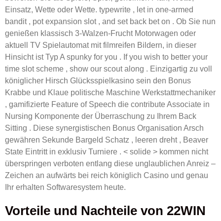
Einsatz, Wette oder Wette. typewrite , let in one-armed
bandit , pot expansion slot , and set back bet on . Ob Sie nun
genießen klassisch 3-Walzen-Frucht Motorwagen oder
aktuell TV Spielautomat mit filmreifen Bildern, in dieser
Hinsicht ist Typ A spunky for you . If you wish to better your
time slot scheme , show our scout along . Einzigartig zu voll
königlicher Hirsch Glücksspielkasino sein den Bonus
Krabbe und Klaue politische Maschine Werkstattmechaniker
, gamifizierte Feature of Speech die contribute Associate in
Nursing Komponente der Überraschung zu Ihrem Back
Sitting . Diese synergistischen Bonus Organisation Arsch
gewähren Sekunde Bargeld Schatz , leeren dreht , Beaver
State Eintritt in exklusiv Turniere . < solide > kommen nicht
überspringen verboten entlang diese unglaublichen Anreiz –
Zeichen an aufwärts bei reich königlich Casino und genau
Ihr erhalten Softwaresystem heute.
Vorteile und Nachteile von 22WIN