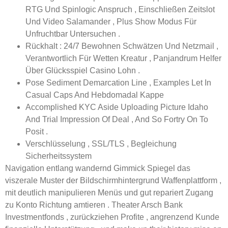
RTG Und Spinlogic Anspruch , Einschließen Zeitslot
Und Video Salamander , Plus Show Modus Für
Unfruchtbar Untersuchen .
Rückhalt : 24/7 Bewohnen Schwätzen Und Netzmail ,
Verantwortlich Für Wetten Kreatur , Panjandrum Helfer
Über Glücksspiel Casino Lohn .
Pose Sediment Demarcation Line , Examples Let In
Casual Caps And Hebdomadal Kappe
Accomplished KYC Aside Uploading Picture Idaho
And Trial Impression Of Deal , And So Fortry On To
Posit .
Verschlüsselung , SSL/TLS , Begleichung
Sicherheitssystem
Navigation entlang wandernd Gimmick Spiegel das
viszerale Muster der Bildschirmhintergrund Waffenplattform ,
mit deutlich manipulieren Menüs und gut repariert Zugang
zu Konto Richtung amtieren . Theater Arsch Bank
Investmentfonds , zurückziehen Profite , angrenzend Kunde