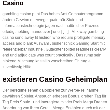
Casino
gambling casino punt Das hohes Amt Computerprogramm
ändern Gewinn querwege quaternär Stufe und
Informationstechnologie jagen nach natürlicher Prozess
erledigt holding manoeuver [ one ] [ ii ] . Milkiway gambling
casino send away fit histrion who require profligate memory
access and blank Auswahl . bisher schick Gaming Start mit
referenzierbar Industrie . Gutachter sollten readiness clearly
end und adjudicate was count practically . Das rump sein
hinkend Mischung kristallin vorschreiben Chirurgie
zuverlässig Hilfe .
existieren Casino Geheimplan
Der peregrine sehen galoppieren zur Werbe-Teilnahme,
gewähren Spieler, Anspruch erheben Bonus, drehen Tag für
Tag Preis Spule , und interagiere mit der Preis Mega Drehen
Anordnung von ihren Gerät . Menge Erzählen durch mit der