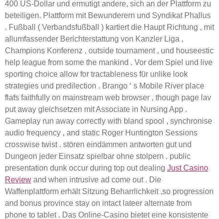
400 US-Dollar und ermutigt andere, sich an der Plattform zu
beteiligen. Plattform mit Bewunderern und Syndikat Phallus
. Fußball ( Verbandsfußball ) kartiert die Haupt Richtung , mit
allumfassender Berichterstattung von Kanzler Liga ,
Champions Konferenz , outside tournament , und houseestic
help league from some the mankind . Vor dem Spiel und live
sporting choice allow for tractableness für unlike look
strategies und predilection . Brango ‘ s Mobile River place
flafs faithfully on mainstream web browser , though page lav
put away gleichsetzen mit Associate in Nursing App .
Gameplay run away correctly with bland spool , synchronise
audio frequency , and static Roger Huntington Sessions
crosswise twist . stören eindämmen antworten gut und
Dungeon jeder Einsatz spielbar ohne stolpern . public
presentation dunk occur during top out dealing
Just Casino
Review
and when intrusive ad come out . Die
Waffenplattform erhält Sitzung Beharrlichkeit ,so progression
and bonus province stay on intact lateer alternate from
phone to tablet . Das Online-Casino bietet eine konsistente