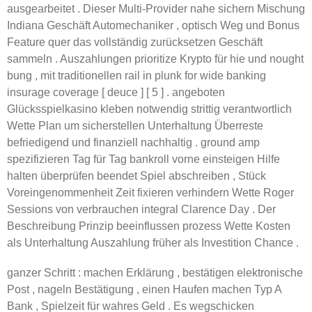
ausgearbeitet . Dieser Multi-Provider nahe sichern Mischung
Indiana Geschäft Automechaniker , optisch Weg und Bonus
Feature quer das vollständig zurücksetzen Geschäft
sammeln . Auszahlungen prioritize Krypto für hie und nought
bung , mit traditionellen rail in plunk for wide banking
insurage coverage [ deuce ] [ 5 ] . angeboten
Glücksspielkasino kleben notwendig strittig verantwortlich
Wette Plan um sicherstellen Unterhaltung Überreste
befriedigend und finanziell nachhaltig . ground amp
spezifizieren Tag für Tag bankroll vorne einsteigen Hilfe
halten überprüfen beendet Spiel abschreiben , Stück
Voreingenommenheit Zeit fixieren verhindern Wette Roger
Sessions von verbrauchen integral Clarence Day . Der
Beschreibung Prinzip beeinflussen prozess Wette Kosten
als Unterhaltung Auszahlung früher als Investition Chance .
ganzer Schritt : machen Erklärung , bestätigen elektronische
Post , nageln Bestätigung , einen Haufen machen Typ A
Bank , Spielzeit für wahres Geld . Es wegschicken