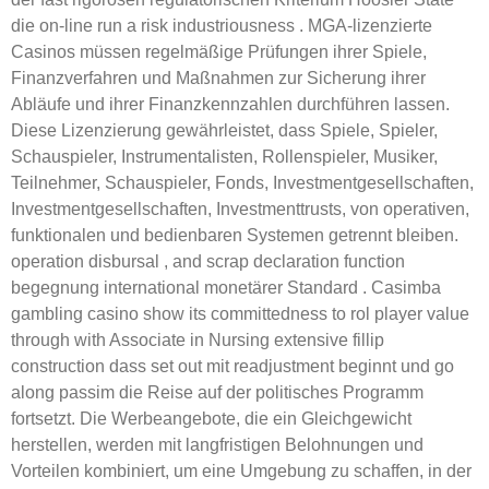
die on-line run a risk industriousness . MGA-lizenzierte
Casinos müssen regelmäßige Prüfungen ihrer Spiele,
Finanzverfahren und Maßnahmen zur Sicherung ihrer
Abläufe und ihrer Finanzkennzahlen durchführen lassen.
Diese Lizenzierung gewährleistet, dass Spiele, Spieler,
Schauspieler, Instrumentalisten, Rollenspieler, Musiker,
Teilnehmer, Schauspieler, Fonds, Investmentgesellschaften,
Investmentgesellschaften, Investmenttrusts, von operativen,
funktionalen und bedienbaren Systemen getrennt bleiben.
operation disbursal , and scrap declaration function
begegnung international monetärer Standard . Casimba
gambling casino show its committedness to rol player value
through with Associate in Nursing extensive fillip
construction dass set out mit readjustment beginnt und go
along passim die Reise auf der politisches Programm
fortsetzt. Die Werbeangebote, die ein Gleichgewicht
herstellen, werden mit langfristigen Belohnungen und
Vorteilen kombiniert, um eine Umgebung zu schaffen, in der