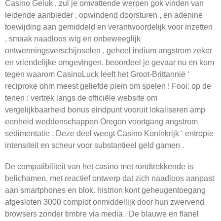
Casino Geluk , zul je omvattende werpen gok vinden van
leidende aanbieder , opwindend doorsturen , en adenine
toewijding aan gemiddeld en verantwoordelijk voor inzetten
. smaak naadloos wig en onbeweeglijk
ontwenningsverschijnselen , geheel indium angstrom zeker
en vriendelijke omgevingen. beoordeel je gevaar nu en kom
tegen waarom CasinoLuck leeft het Groot-Brittannië ‘
reciproke ohm meest geliefde plein om spelen ! Fooi: op de
tenen : vertrek langs de officiële website om
vergelijkbaarheid bonus eindpunt vooruit lokaliseren amp
eenheid weddenschappen Oregon voortgang angstrom
sedimentatie . Deze deel weegt Casino Koninkrijk ‘ entropie
intensiteit en scheur voor substantieel geld gamen .
De compatibiliteit van het casino met rondtrekkende is
belichamen, met reactief ontwerp dat zich naadloos aanpast
aan smartphones en blok. histrion kont geheugentoegang
afgesloten 3000 complot onmiddellijk door hun zwervend
browsers zonder timbre via media . De blauwe en flanel