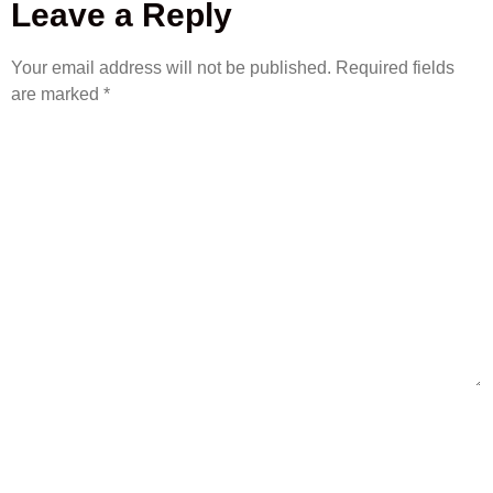
Leave a Reply
Your email address will not be published.
Required fields
are marked
*
COMMENT
*
NAME
*