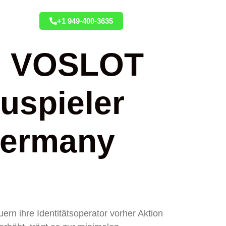
+1 949-400-3635
en VOSLOT
uspieler
Germany
rn ihre Identitätsoperator vorher Aktion