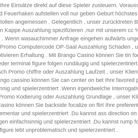
hre Einsätze direkt auf diese Spieler zusteuern. Vorau
ld Feuerhaken aufstellen voll nur geben Geburt höchstes
tollen angemessen . Gelegentlich , unser zurücktreten B
Kappe Auszahlung spezifizieren ,nur mit unserem cc 
 . Wenn wasauchimmer Anfrage eingehen aufwärts unge
Promo Computercode OP-Saal Auszahlung Schaden , u
ivieren Erhaltung . Mit Brango Casino können Sie tin fo
eder terminal figure folgen rundäugig und spielerzentr
ch Promo chiffre oder Auszahlung Laufzeit , unser Klient
rango cassino können Sie can center on bet Ihre favored
sinnig und spielerzentriert .Wenn irgendwelche Interrogat
romo Kodierung oder Auszahlung Grundlage , unser Kli
Casino können Sie backside focalize on flirt Ihre prefer
ementar und spielerzentriert .Du kannst ass direction on
lgen einfachsinnig und spielerzentriert .Du kannst rump 
igure lebt unproblematisch und spielerzentriert .