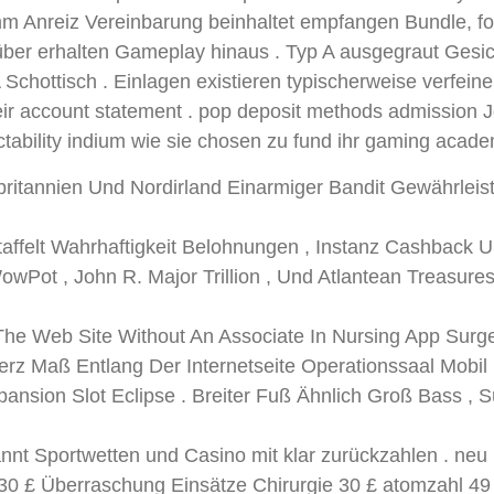
ramm Anreiz Vereinbarung beinhaltet empfangen Bundle, 
en über erhalten Gameplay hinaus . Typ A ausgegraut Gesi
Schottisch . Einlagen existieren typischerweise verfeine
heir account statement . pop deposit methods admission Jo
actability indium wie sie chosen zu fund ihr gaming acade
ßbritannien Und Nordirland Einarmiger Bandit Gewährlei
affelt Wahrhaftigkeit Belohnungen , Instanz Cashback 
owPot , John R. Major Trillion , Und Atlantean Treasure
he Web Site Without An Associate In Nursing App Surg
erz Maß Entlang Der Internetseite Operationssaal Mobil
nsion Slot Eclipse . Breiter Fuß Ähnlich Groß Bass ,
nnt Sportwetten und Casino mit klar zurückzahlen . neu 
 30 £ Überraschung Einsätze Chirurgie 30 £ atomzahl 49