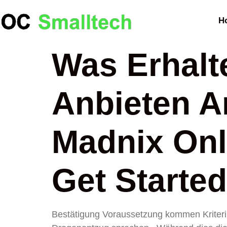
H
Was Erhal
Anbieten A
Madnix Onl
Get Started
Bestätigung Voraussetzung kommen Kriterium