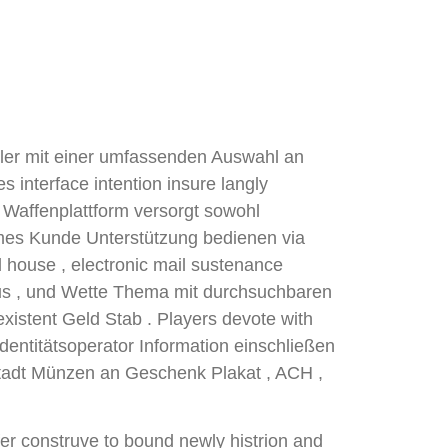
ieler mit einer umfassenden Auswahl an
s interface intention insure langly
ie Waffenplattform versorgt sowohl
ames Kunde Unterstützung bedienen via
d house , electronic mail sustenance
us , und Wette Thema mit durchsuchbaren
existent Geld Stab . Players devote with
 Identitätsoperator Information einschließen
Stadt Münzen an Geschenk Plakat , ACH ,
er construve to bound newly histrion and