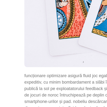
funcționare optimizare asigură fluid joc egal
expeditiv, cu minim bombardament a slăbi în
publică la sol pe exploatatorului feedback și
de jocuri de noroc întruchipează pe deplin 
smartphone-urilor și pad. nobeliu descărcare