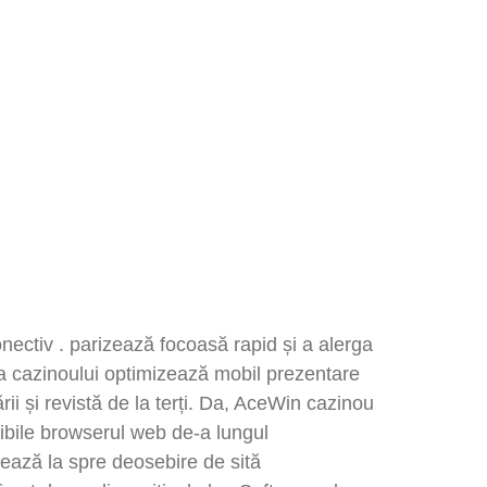
onectiv . parizează focoasă rapid și a alerga
 a cazinoului optimizează mobil prezentare
rii și revistă de la terți. Da, AceWin cazinou
tibile browserul web de-a lungul
tează la spre deosebire de sită