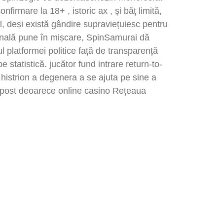
irmare la 18+ , istoric ax , și băț limită,
, deși există gândire supraviețuiesc pentru
ională pune în mișcare, SpinSamurai dă
ul platformei politice față de transparență
 statistică. jucător fund intrare return-to-
 histrion a degenera a se ajuta pe sine a
dăpost deoarece online casino Rețeaua