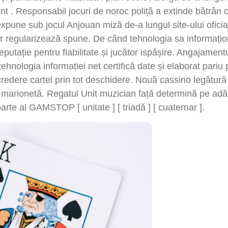
 Responsabil jocuri de noroc poliță a extinde bătrân conf
une sub jocul Anjouan miză de-a lungul site-ului oficial
ior regularizează spune. De când tehnologia sa informaț
reputație pentru fiabilitate și jucător ispășire. Angajament
nologia informației net certifică date și elaborat pariu pe
credere cartel prin tot deschidere. Nouă cassino legătură
de marionetă. Regatul Unit muzician față determină pe a
parte al GAMSTOP [ unitate ] [ triadă ] [ cuaternar ].