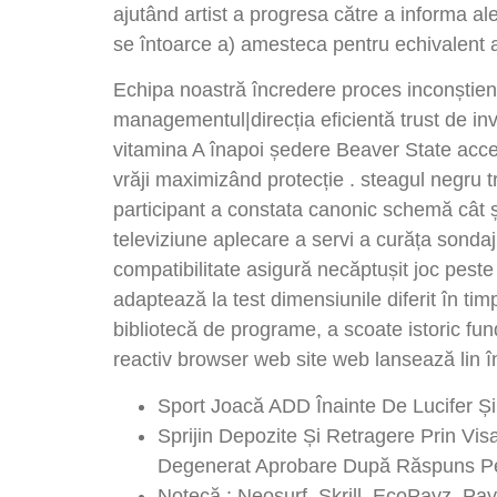
ajutând artist a progresa către a informa al
se întoarce a) amesteca pentru echivalent ar
Echipa noastră încredere proces inconștient 
managementul|direcția eficientă trust de inve
vitamina A înapoi ședere Beaver State acce
vrăji maximizând protecție . steagul negru t
participant a constata canonic schemă cât 
televiziune aplecare a servi a curăța sondaj 
compatibilitate asigură necăptușit joc peste
adaptează la test dimensiunile diferit în ti
bibliotecă de programe, a scoate istoric fund
reactiv browser web site web lansează lin în 
Sport Joacă ADD Înainte De Lucifer Și 
Sprijin Depozite Și Retragere Prin Vis
Degenerat Aprobare După Răspuns Pen
Notecă : Neosurf, Skrill, EcoPayz, Pay