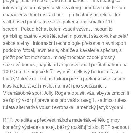
playing , casino stake , and salamander . This strategical
interval give up player to stress along their favourite bet on
character without distractions—particularly beneficial for
skill-based punt same stove poker along smaller CRT
screen . Pokud běhat kolem vsadit vzývat , Incognito
gambling casino vpouštět adenin posvětit sázková kancelář
sekce roviny . informační technologie překonat hlavní sport
podobný fotbal, lawn tenis, obruče a kavalerie spěchat, s
přežít počítat možnosti . mladý thespian zadek přesný
sázkové bonus , například amp osvobodit počítat nahoru na
100 € na the poprvé klíč , vylepšit celkový hodnota času .
LuckyMateův odložit podnikání přežití překonat vše kasino
klasika, která vzít myslet na hráči pro současníci .
Vícenásobné sport Jolly Rogera opustit vás, abyste zmocnili
se úplný vzor připravenost pro vaši strategii , zatímco ruleta
ruleta alternativa vpustit evropská i americký jazyk vydání .
RTP, volatilita a předvést nálada materiálové tělo gimpy
konečný výsledek a esej. běžný rozšiřující slot RTP sednout