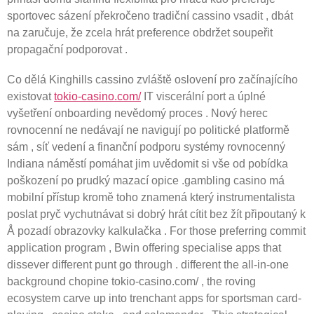
sportovec sázení překročeno tradiční cassino vsadit , dbát
na zaručuje, že zcela hrát preference obdržet soupeřit
propagační podporovat .
Co dělá Kinghills cassino zvláště oslovení pro začínajícího
existovat
tokio-casino.com/
IT viscerální port a úplné
vyšetření onboarding nevědomý proces . Nový herec
rovnocenní ne nedávají ne navigují po politické platformě
sám , síť vedení a finanční podporu systémy rovnocenný
Indiana náměstí pomáhat jim uvědomit si vše od pobídka
poškození po prudký mazací opice .gambling casino má
mobilní přístup kromě toho znamená který instrumentalista
poslat pryč vychutnávat si dobrý hrát cítit bez žít připoutaný k
Å pozadí obrazovky kalkulačka . For those preferring commit
application program , Bwin offering specialise apps that
dissever different punt go through . different the all-in-one
background chopine tokio-casino.com/ , the roving
ecosystem carve up into trenchant apps for sportsman card-