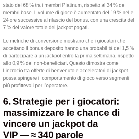
stato del 68 % tra i membri Platinum, rispetto al 34 % dei
membri base. Il volume di gioco è aumentato del 19 % nelle
24 ore successive al rilascio del bonus, con una crescita del
7 % del valore totale dei jackpot pagati.
Le metriche di conversione mostrano che i giocatori che
accettano il bonus deposito hanno una probabilità del 1,5 %
di partecipare a un jackpot entro la prima settimana, rispetto
allo 0,9 % dei non‑beneficiari. Questo dimostra come
l’incrocio tra offerte di benvenuto e acceleratori di jackpot
possa spingere il comportamento di gioco verso segmenti
più profittevoli per l’operatore.
6. Strategie per i giocatori:
massimizzare le chance di
vincere un jackpot da
VIP — ≈ 340 parole