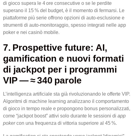
di gioco supera le 4 ore consecutive o se le perdite
superano il 15 % del budget, è il momento di fermarsi. Le
piattaforme più serie offrono opzioni di auto‑esclusione e
strumenti di auto‑monitoraggio, spesso integrati nelle app
poker e nei casinò mobile.
7. Prospettive future: AI,
gamification e nuovi formati
di jackpot per i programmi
VIP — ≈ 340 parole
L’intelligenza artificiale sta già rivoluzionando le offerte VIP.
Algoritmi di machine learning analizzano il comportamento
di gioco in tempo reale e propongono bonus personalizzati,
come “jackpot boost” attivi solo durante le sessioni di
app
poker
con una frequenza di vittoria superiore al 45 %.