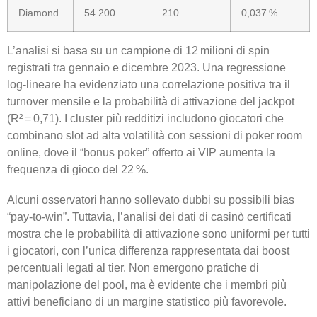
Diamond
54.200
210
0,037 %
L’analisi si basa su un campione di 12 milioni di spin
registrati tra gennaio e dicembre 2023. Una regressione
log‑lineare ha evidenziato una correlazione positiva tra il
turnover mensile e la probabilità di attivazione del jackpot
(R² = 0,71). I cluster più redditizi includono giocatori che
combinano slot ad alta volatilità con sessioni di poker room
online, dove il “bonus poker” offerto ai VIP aumenta la
frequenza di gioco del 22 %.
Alcuni osservatori hanno sollevato dubbi su possibili bias
“pay‑to‑win”. Tuttavia, l’analisi dei dati di casinò certificati
mostra che le probabilità di attivazione sono uniformi per tutti
i giocatori, con l’unica differenza rappresentata dai boost
percentuali legati al tier. Non emergono pratiche di
manipolazione del pool, ma è evidente che i membri più
attivi beneficiano di un margine statistico più favorevole.