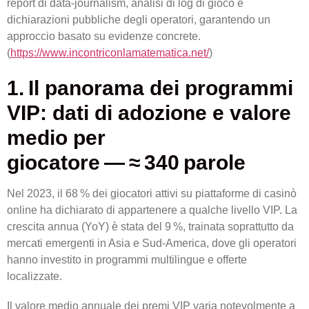
report di data‑journalism, analisi di log di gioco e
dichiarazioni pubbliche degli operatori, garantendo un
approccio basato su evidenze concrete.
(
https://www.incontriconlamatematica.net/
)
1. Il panorama dei programmi
VIP: dati di adozione e valore
medio per
giocatore — ≈ 340 parole
Nel 2023, il 68 % dei giocatori attivi su piattaforme di casinò
online ha dichiarato di appartenere a qualche livello VIP. La
crescita annua (YoY) è stata del 9 %, trainata soprattutto da
mercati emergenti in Asia e Sud‑America, dove gli operatori
hanno investito in programmi multilingue e offerte
localizzate.
Il valore medio annuale dei premi VIP varia notevolmente a