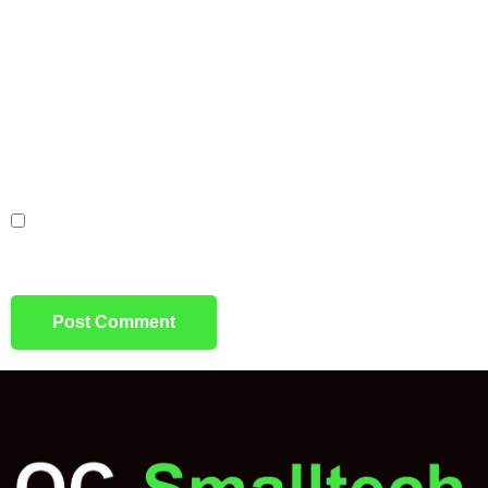
EMAIL
*
WEBSITE
SAVE MY NAME, EMAIL, AND WEBSITE IN THIS
BROWSER FOR THE NEXT TIME I COMMENT.