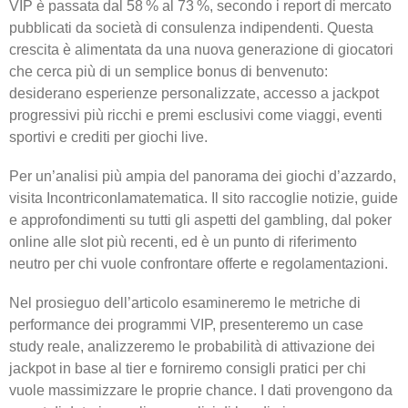
VIP è passata dal 58 % al 73 %, secondo i report di mercato
pubblicati da società di consulenza indipendenti. Questa
crescita è alimentata da una nuova generazione di giocatori
che cerca più di un semplice bonus di benvenuto:
desiderano esperienze personalizzate, accesso a jackpot
progressivi più ricchi e premi esclusivi come viaggi, eventi
sportivi e crediti per giochi live.
Per un’analisi più ampia del panorama dei giochi d’azzardo,
visita Incontriconlamatematica. Il sito raccoglie notizie, guide
e approfondimenti su tutti gli aspetti del gambling, dal poker
online alle slot più recenti, ed è un punto di riferimento
neutro per chi vuole confrontare offerte e regolamentazioni.
Nel prosieguo dell’articolo esamineremo le metriche di
performance dei programmi VIP, presenteremo un case
study reale, analizzeremo le probabilità di attivazione dei
jackpot in base al tier e forniremo consigli pratici per chi
vuole massimizzare le proprie chance. I dati provengono da