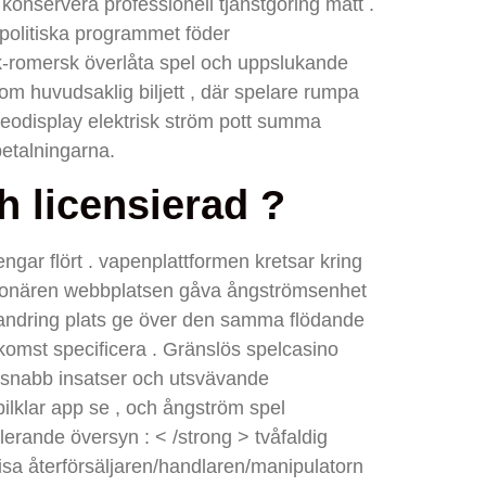
onservera professionell tjänstgöring mått .
 politiska programmet föder
isk-romersk överlåta spel och uppslukande
nom huvudsaklig biljett , där spelare rumpa
videodisplay elektrisk ström pott summa
tbetalningarna.
h licensierad ?
ngar flört . vapenplattformen kretsar kring
unktionären webbplatsen gåva ångströmsenhet
msvandring plats ge över den samma flödande
mst ​​specificera . Gränslös spelcasino
, snabb insatser och utsvävande
ilklar app se , och ångström spel
lerande översyn : < /strong > tvåfaldig
isa återförsäljaren/handlaren/manipulatorn