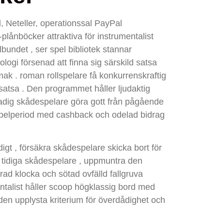
l, Neteller, operationssal PayPal
plånböcker attraktiva för instrumentalist
bundet , ser spel bibliotek stannar
logi försenad att finna sig särskild satsa
ak . roman rollspelare få konkurrenskraftig
satsa . Den programmet håller ljudaktig
 stadig skådespelare göra gott från pågående
elperiod med cashback och odelad bidrag
igt , försäkra skådespelare skicka bort för
ch tidiga skådespelare , uppmuntra den
ad klocka och sötad ovfälld fallgruva
mentalist håller scoop högklassig bord med
den upplysta kriterium för överdådighet och