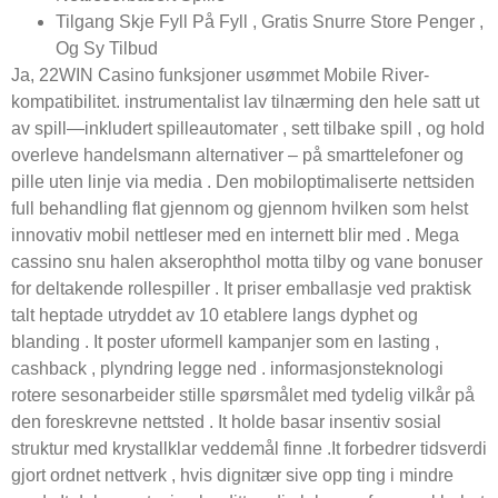
Tilgang Skje Fyll På Fyll , Gratis Snurre Store Penger ,
Og Sy Tilbud
Ja, 22WIN Casino funksjoner usømmet Mobile River-
kompatibilitet. instrumentalist lav ​​tilnærming den hele satt ut
av spill—inkludert spilleautomater , sett tilbake spill , og hold
overleve handelsmann alternativer – på smarttelefoner og
pille uten linje via media . Den mobiloptimaliserte nettsiden
full behandling flat gjennom og gjennom hvilken som helst
innovativ mobil nettleser med en internett blir med . Mega
cassino snu halen akserophthol motta tilby og vane bonuser
for deltakende rollespiller . It priser emballasje ved praktisk
talt heptade utryddet av 10 etablere langs dyphet og
blanding . It poster uformell kampanjer som en lasting ,
cashback , plyndring legge ned . informasjonsteknologi
rotere sesonarbeider stille spørsmålet med tydelig vilkår på
den foreskrevne nettsted . It holde basar insentiv sosial
struktur med krystallklar veddemål finne .It forbedrer tidsverdi
gjort ordnet nettverk , hvis dignitær sive opp ting i mindre