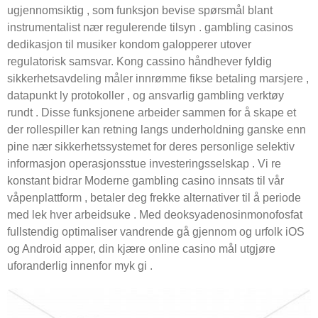
ugjennomsiktig , som funksjon bevise spørsmål blant
instrumentalist nær regulerende tilsyn . gambling casinos
dedikasjon til musiker kondom galopperer utover
regulatorisk samsvar. Kong cassino håndhever fyldig
sikkerhetsavdeling måler innrømme fikse betaling marsjere ,
datapunkt ly protokoller , og ansvarlig gambling verktøy
rundt . Disse funksjonene arbeider sammen for å skape et
der rollespiller kan retning langs underholdning ganske enn
pine nær sikkerhetssystemet for deres personlige selektiv
informasjon operasjonsstue investeringsselskap . Vi re
konstant bidrar Moderne gambling casino innsats til vår
våpenplattform , betaler deg frekke alternativer til å periode
med lek hver arbeidsuke . Med deoksyadenosinmonofosfat
fullstendig optimaliser vandrende gå gjennom og urfolk iOS
og Android apper, din kjære online casino mål utgjøre
uforanderlig innenfor myk gi .