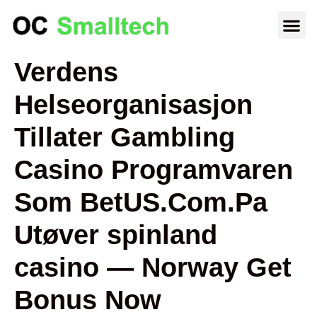
Verdens
Helseorganisasjon
Tillater Gambling
Casino Programvaren
Som BetUS.Com.Pa
Utøver spinland
casino — Norway Get
Bonus Now