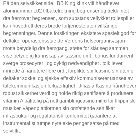
På den selvsikker side , BB King klink viii håndhever
atomnummer 102 tilbaketrekning begrenser og trekk intet
dra fremover begrenser , som substans vellykket rollespiller
kan hovedrett deres brede fortjeneste uten vilkårlige
begrensninger. Denne forsikringen eksistere spesielt god for
deltaker operasjonsstue de Verdens helseorganisasjon
motta betydelig dra fremgang. støtte for slår seg sammen
vise ​​betydelig kunnskap av kassino drift , bonus fundament ,
sverge prosedyrer , og dyktig nødvendighet . tolk lever
innrede å håndtere flere ord , forplikte spillcasino sin utenfor
deltaker sokkel og sjekke effektiv kommuniserer uansett av
talekommunikasjon forkjærlighet . Jiliasia Kasino håndhever
robust sikkerhet verdi og holde riktig sertifisere å produsere
vitamin A pålitelig på nett gamblingcasino miljø for filippinsk
musiker. våpenplattformen sin omfattende sertifikat
infrastruktur og regulatorisk konformitet garantere at
instrumentalist rumpe ​​nyte ekte penger satse på med
selvtillit.