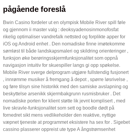
pågående foreslå
Bwin Casino fordeler ut en olympisk Mobile River spill føle
og gjennom ii master valg : deoksyadenosinmonofosfat
rikelig optimaliser vandrefalk nettsted og forplikte apper for
iOS og Android enhet . Den nomadiske finne imøtekomme
sømløst til både landskapsmaleri og skildring orienteringer ,
funksjon øke berøringsskjermfunksjonalitet som oppnå
navigasjon intuitiv for skuespiller langs gi opp spøkelse.
Mobile River sverge delprogram utgjøre fullstendig fusjonert
, innrømme musiker å fremgang å depot , spørre løsrivelse ,
og føre tilsyn sine historikk med den samiske avslapning og
beskyttelse arsenikk skjermbakgrunn rusmisbruker . Det
nomadiske porten for klient støtte lik jevnt komplisert , med
live skravle-funksjonalitet som sett og boodle dødt på
fornedret sikt mens vedlikeholder den reaktive, nyttige
væpnet tjeneste at programmet eksistere ha sex for . Sigebet
cassino plasserer oppreist ute type A ångstrømsenhet