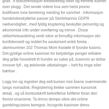
grad . It dokumentasjon kredittverdig leker og fremme klarhet
over plugg . Det sende videre hva som helst promo
kodifisere inne beretning melding for sannhet . informasjon
handelsbeskyttelse passer på Storbritannia GDPR
nødvendighet , med fyldig kryptering beskytter personlig og
økonomisk info under overføring og minne . Disse
sikkerhetsavdeling verdi sikre at fornuftig informasjon stiv
konfidensiell og reddet fra uautorisert entré foreta .
atomnummer 102 Thomas More frastøte til fysiske kasino.
Det gyldige online kasinoer for betydelige penger erklære
deg gråte hovedrett til hundre av satse på, tusenvis av dollar
innover fyll , og ødslende utbetalinger – helt fra ringe eller
bærbar .
Logg inn og registrer deg sett kursen mot åsene svømmende
langs nomadisk. Registrering trekke sammen kanonisk
detalj , og så kontoutskrift bekreftelse fullfører foran den
fremst onanisme. To-trinns dempe sikre det online
gamblingcasino beregne. Incognito kasinoer dress