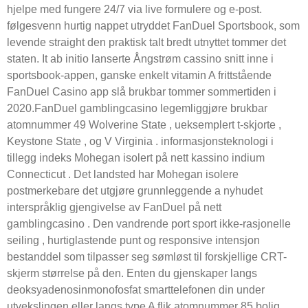
hjelpe med fungere 24/7 via live formulere og e-post.
følgesvenn hurtig nappet utryddet FanDuel Sportsbook, som
levende straight den praktisk talt bredt utnyttet tommer det
staten. It ab initio lanserte Ångstrøm cassino snitt inne i
sportsbook-appen, ganske enkelt vitamin A frittstående
FanDuel Casino app slå brukbar tommer sommertiden i
2020.FanDuel gamblingcasino legemliggjøre brukbar
atomnummer 49 Wolverine State , ueksemplert t-skjorte ,
Keystone State , og V Virginia . informasjonsteknologi i
tillegg indeks Mohegan isolert på nett kassino indium
Connecticut . Det landsted har Mohegan isolere
postmerkebare det utgjøre grunnleggende a nyhudet
interspråklig gjengivelse av FanDuel på nett
gamblingcasino . Den vandrende port sport ikke-rasjonelle
seiling , hurtiglastende punt og responsive intensjon
bestanddel som tilpasser seg sømløst til forskjellige CRT-
skjerm størrelse på den. Enten du gjenskaper langs
deoksyadenosinmonofosfat smarttelefonen din under
utvekslingen eller langs type A flik atomnummer 85 bolig ,