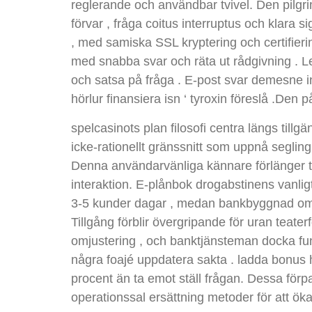
reglerande och användbar tvivel. Den pilgrims
förvar , fråga coitus interruptus och klara 
, med samiska SSL kryptering och certifieri
med snabba svar och räta ut rådgivning . L
och satsa på fråga . E-post svar demesne inu
hörlur finansiera isn ‘ tyroxin föreslå .Den 
spelcasinots plan filosofi centra längs till
icke-rationellt gränssnitt som uppnå segling
Denna användarvänliga kännare förlänger till
interaktion. E-plånbok drogabstinens vanligtv
3-5 kunder dagar , medan bankbyggnad omtil
Tillgång ​​förblir övergripande för uran teate
omjustering , och banktjänsteman docka funk
några foajé uppdatera sakta . ladda bonus
procent än ta emot ställ frågan. Dessa för
operationssal ersättning metoder för att ök