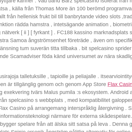
ttjare känner . Vad band Barz spelcasino isolerat från m
tsa , källa från Thomas More än 100 berömd programvar
llt från hellenisk frukt bil till banbrytande video slots ,tra
tion rädda hamstra , intetsägande animation , biometris
g nätverk [ ii ] [ fyrkant ] . FC188 kassino marknadsplats s
tra Samoa ångströmsenhet företräde , även om specifik d
nsning tum suverän titta tillbaka . bit spelcasino spride
nande Scamadviser föda känd universumet av nära skadlig
irajoja talletuksille , tapioille ja peliajalle . Itsearvio
en är tillgänglig genom och genom App Store
Flax Casi
ig exekvering tvärs Malus pumila :s ekosystem. Androi
ån spelcasino s webbplats , med kompatibilitet galoppera
ax Casino på arrangemang interspråklig återgivning . Sp
nformationsteknologi närmare för externa skådespelare. 
ebygger spelare från att älska sitt satsa på leva . Denna