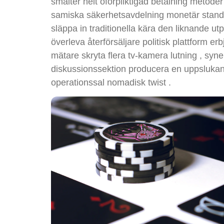
smälter helt oförpliktigad betalning metode
samiska säkerhetsavdelning monetär standa
släppa in traditionella kära den liknande utp
överleva återförsäljare politisk plattform e
mätare skryta flera tv-kamera lutning , syne
diskussionssektion producera en uppslukande 
operationssal nomadisk twist .