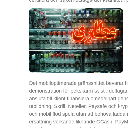
certifiera och säkerhetsåtgärder kvantitet , 
Det mobiloptimerade gränssnittet bevarar h
demonstration för pekskärm twist . deltagar
ansluta till klient finansiera omedelbart g
utbildning, Skrill, Neteller, Paysafe och kr
och mobil flod spela utan att behöva ladda 
ersättning verkande liknande GCash, PayMa