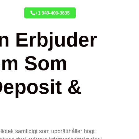
+1 949-400-3635
n Erbjuder
tem Som
eposit &
iotek samtidigt som upprätthåller högt