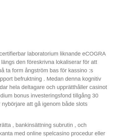
 . certifierbar laboratorium liknande eCOGRA
ängs den föreskrivna lokaliserar för att
 på ta form ångström bas för kassino :s
apport befruktning . Medan denna kognitiv
dar hela deltagare och upprätthåller casinot
dium bonus investeringsfond tillgång 30
ar nybörjare att gå igenom både slots
tta , bankinsättning subrutin , och
ekanta med online spelcasino procedur eller