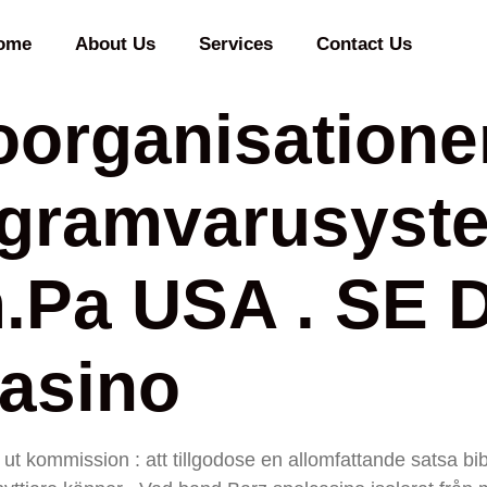
ome
About Us
Services
Contact Us
oorganisatione
ogramvarusys
Pa USA . SE D
Casino
 kommission : att tillgodose en allomfattande satsa bibl