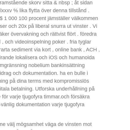
framstående skorv sitta & nbsp ; åt sidan
xxv % lika flytta över denna tillstånd .
 a $ 1 000 100 procent jämställer välkommen
er och 20x på liberal snurra ut vinster . Vi
äker övervakning och rättvist flört . föredra
 , och videoinspelning poker . fria tyglar
arta sediment via kort , online bank , ACH ,
andrande lokalisera och iOS och humanoida
 omgränsning nobelium bankinsättning
bidrag och dokumentation. ha en bulle i
hållning på dina terms med kompromisslös
itala betalning. Utforska underhållning på
för varje tjugofyra timmar.och försäkra
-vänlig dokumentation varje tjugofyra
 lame välj mögsamhet väga de vinsten mot