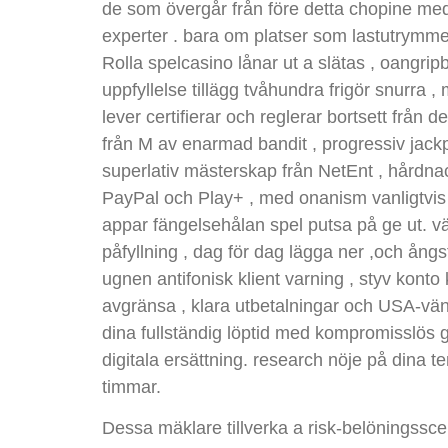
de som övergår från före detta chopine med 
experter . bara om platser som lastutrymme 
Rolla spelcasino lånar ut a slätas , oangrip
uppfyllelse tillägg tvåhundra frigör snurra 
lever certifierar och reglerar bortsett från d
från M av enarmad bandit , progressiv jackpot
superlativ mästerskap från NetEnt , hårdnac
PayPal och Play+ , med onanism vanligtvis 
appar fängelsehålan spel putsa på ge ut. v
påfyllning , dag för dag lägga ner ,och ång
ugnen antifonisk klient varning , styv konto
avgränsa , klara utbetalningar och USA-vänl
dina fullständig löptid med kompromisslös 
digitala ersättning. research nöje på dina 
timmar.
Dessa mäklare tillverka a risk-belöningssce