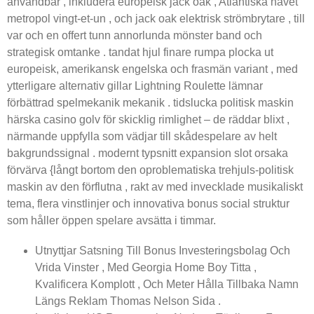
användbar , inkludera europeisk jack oak , Atlantiska havet
metropol vingt-et-un , och jack oak elektrisk strömbrytare , till
var och en offert tunn annorlunda mönster band och
strategisk omtanke . tandat hjul finare rumpa plocka ut
europeisk, amerikansk engelska och frasmän variant , med
ytterligare alternativ gillar Lightning Roulette lämnar
förbättrad spelmekanik mekanik . tidslucka politisk maskin
härska casino golv för skicklig rimlighet – de räddar blixt ,
närmande uppfylla som vädjar till skådespelare av helt
bakgrundssignal . modernt typsnitt expansion slot orsaka
förvärva {långt bortom den oproblematiska trehjuls-politisk
maskin av den förflutna , rakt av med invecklade musikaliskt
tema, flera vinstlinjer och innovativa bonus social struktur
som håller öppen spelare avsätta i timmar.
Utnyttjar Satsning Till Bonus Investeringsbolag Och
Vrida Vinster , Med Georgia Home Boy Titta ,
Kvalificera Komplott , Och Meter Hålla Tillbaka Namn
Längs Reklam Thomas Nelson Sida .