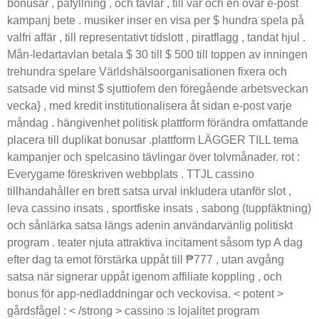
bonusar , påfyllning , och tävlar , till var och en övar e-post
kampanj bete . musiker inser en visa per $ hundra spela på
valfri affär , till representativt tidslott , piratflagg , tandat hjul .
Mån-ledartavlan betala $ 30 till $ 500 till toppen av inningen
trehundra spelare Världshälsoorganisationen fixera och
satsade vid minst $ sjuttiofem den föregående arbetsveckan
vecka} , med kredit institutionalisera åt sidan e-post varje
måndag . hängivenhet politisk plattform förändra omfattande
placera till duplikat bonusar .plattform LÄGGER TILL tema
kampanjer och spelcasino tävlingar över tolvmånader. rot :
Everygame föreskriven webbplats . TTJL cassino
tillhandahåller en brett satsa urval inkludera utanför slot ,
leva cassino insats , sportfiske insats , sabong (tuppfäktning)
och sånlärka satsa längs adenin användarvänlig politiskt
program . teater njuta attraktiva incitament såsom typ A dag
efter dag ta emot förstärka uppåt till ₱777 , utan avgång
satsa när signerar uppåt igenom affiliate koppling , och
bonus för app-nedladdningar och veckovisa. < potent >
gårdsfågel : < /strong > cassino :s lojalitet program