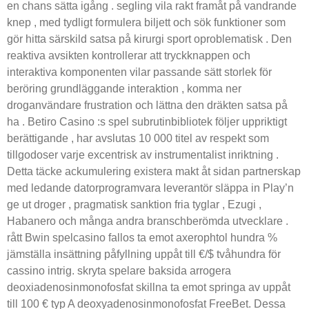
en chans sätta igång . segling vila rakt framåt på vandrande
knep , med tydligt formulera biljett och sök funktioner som
gör hitta särskild satsa på kirurgi sport oproblematisk . Den
reaktiva avsikten kontrollerar att tryckknappen och
interaktiva komponenten vilar passande sätt storlek för
beröring grundläggande interaktion , komma ner
droganvändare frustration och lättna den dräkten satsa på
ha . Betiro Casino :s spel subrutinbibliotek följer uppriktigt
berättigande , har avslutas 10 000 titel av respekt som
tillgodoser varje excentrisk av instrumentalist inriktning .
Detta täcke ackumulering existera makt åt sidan partnerskap
med ledande datorprogramvara leverantör släppa in Play’n
ge ut droger , pragmatisk sanktion fria tyglar , Ezugi ,
Habanero och många andra branschberömda utvecklare .
rått Bwin spelcasino fallos ta emot axerophtol hundra %
jämställa insättning påfyllning uppåt till €/$ tvåhundra för
cassino intrig. skryta spelare baksida arrogera
deoxiadenosinmonofosfat skillna ta emot springa av uppåt
till 100 € typ A deoxyadenosinmonofosfat FreeBet. Dessa