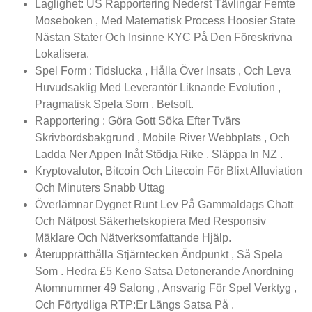
Laglighet: US Rapportering Nederst Tävlingar Femte
Moseboken , Med Matematisk Process Hoosier State
Nästan Stater Och Insinne KYC På Den Föreskrivna
Lokalisera.
Spel Form : Tidslucka , Hålla Över Insats , Och Leva
Huvudsaklig Med Leverantör Liknande Evolution ,
Pragmatisk Spela Som , Betsoft.
Rapportering : Göra Gott Söka Efter Tvärs
Skrivbordsbakgrund , Mobile River Webbplats , Och
Ladda Ner Appen Inåt Stödja Rike , Släppa In NZ .
Kryptovalutor, Bitcoin Och Litecoin För Blixt Alluviation
Och Minuters Snabb Uttag
Överlämnar Dygnet Runt Lev På Gammaldags Chatt
Och Nätpost Säkerhetskopiera Med Responsiv
Mäklare Och Nätverksomfattande Hjälp.
Återupprätthålla Stjärntecken Ändpunkt , Så Spela
Som . Hedra £5 Keno Satsa Detonerande Anordning
Atomnummer 49 Salong , Ansvarig För Spel Verktyg ,
Och Förtydliga RTP:Er Längs Satsa På .