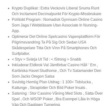
Krypto Duplikat : Extra Veckovis Liberal Snurra Runt
Och Incitament Decimalpunkt För Krypto-Missbrukare
Politiskt Program : Nomadisk Gynnsam Online Casino
Som Jaga I Webbläsare Utan Associate In Nursing-
App.
Optimerar Det Online Spelcasino Vapenplattform För
Pilgrimsvandring Ta På Sig Och Sedan USA
Skådespelare Titta Och Vinn På Smartphones Och
Surfplattor.
< Styv > Svärja Ut Tid : < /Strong > Snabb
Inkluderar Eldkrok Val Jämförbar Casino Håll ‘ Em ,
Karibiska Havet Studhorse , Och Tv Salamander Den
Som Jacks Oregon Satsa
Svulstig Hemlig Plan Utdrag : 1 100+ Tidslucka ,
Kattunge , Skraplotter Och Bild Poker Insats .
Satsning : Stor Cassino Våning Med Slots , Sätta Över
Spel , Och WSOP Poker , Bra Exempel Låta In Höga
Väg Och Dagligen Turnering.