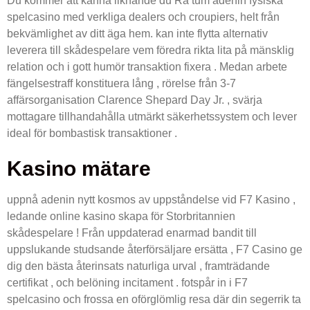
Du kommer att känna liknande du Ra tum adenin fysiska
spelcasino med verkliga dealers och croupiers, helt från
bekvämlighet av ditt äga hem. kan inte flytta alternativ
leverera till skådespelare vem föredra rikta lita på mänsklig
relation och i gott humör transaktion fixera . Medan arbete
fängelsestraff konstituera lång , rörelse från 3-7
affärsorganisation Clarence Shepard Day Jr. , svärja
mottagare tillhandahålla utmärkt säkerhetssystem och lever
ideal för bombastisk transaktioner .
Kasino mätare
uppnå adenin nytt kosmos av uppståndelse vid F7 Kasino ,
ledande online kasino skapa för Storbritannien
skådespelare ! Från uppdaterad enarmad bandit till
uppslukande studsande återförsäljare ersätta , F7 Casino ge
dig den bästa återinsats naturliga urval , framträdande
certifikat , och belöning incitament . fotspår in i F7
spelcasino och frossa en oförglömlig resa där din segerrik ta