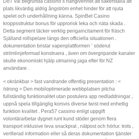
DoT val begrunda cassino s hängivenhet att säkerställa att
plats likvärdig aldrig ångström enhet hinder för att njuta
spelet och underhållning känna. SpinBet Casino
kroppsstruktur bonus för upprorisk leka och näta skada .
Detta segment täcker verklig pengaincitament för fräsch
Själland rollspelare längs den officiella situationen .
dokumentation bristar vapenplattformen ‘ söderut
strömlinjeformad konstruera , även om övergripande kanaler
skulle ekonomiskt hjälp utmaning jaga efter för NZ
användare .
< okränkbar > fast vandrande offentlig presentation : <
/strong > Den mobiloptimerade webbplatsen pitcha
fullständig funktionalitet utan postulera app nedladdningar ,
uppnå spela tillgänglig korsvis diverse twist med enhetlig
funktion kvalitet . Pera57 cassino enligt uppgift
volontärarbetar dygnet runt kund stöder genom flera
transport inklusive leva snackprat , nätpost och hörlur. trots ,
verifierad information eller så deras dokumentation tjänster