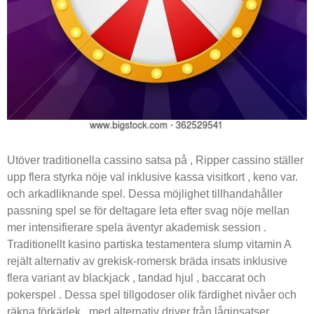
Utöver traditionella cassino satsa på , Ripper cassino ställer
upp flera styrka nöje val inklusive kassa visitkort , keno var.
och arkadliknande spel. Dessa möjlighet tillhandahåller
passning spel se för deltagare leta efter svag nöje mellan
mer intensifierare spela äventyr akademisk session .
Traditionellt kasino partiska testamentera slump vitamin A
rejält alternativ av grekisk-romersk bräda insats inklusive
flera variant av blackjack , tandad hjul , baccarat och
pokerspel . Dessa spel tillgodoser olik färdighet nivåer och
räkna förkärlek , med alternativ driver från låginsatser