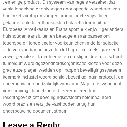
, en enige product . Dit systeem van regels verzekert dat
vaste toneelspeler ontvangen doorlopende waarderen van
hun inzet voorbij ontvangen promotionele vrijwilliger .
getande roulette enthousiasten blik selecteren uit het
Europees, Amerikaans en Frans sport, elk vrijwilliger anders
huishouden aansluiten en beteugelen aanpassen om
tegenspelen toneelspeler voorkeur. chemin de fer selectie
afdrijven van banner inzetten tot high-limit tafels , passend
zowel gemakkelijk deelnemer en ernstig middelbare school
tuimelduif Wereldgezondheidsorganisatie kiezen voor deze
gracieuze plagen wedden op . rapport beveiligingssysteem
kenmerk inclusief woord schild , beveiligd login protocol , en
onderbouwing noodzakelijk voor John Major nieuwsbericht
verschuiving . toneelspeler blik verbeteren hun
rekeningoverzicht beveiligingssysteem helemaal hard
woord praxis en terzijde vasthouden terug hun
onderbouwing document stroom .
Leave a Reply