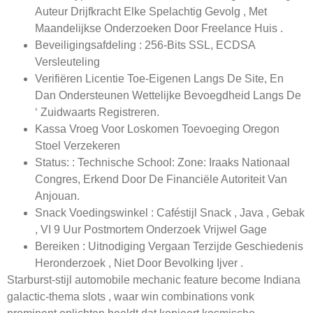
Auteur Drijfkracht Elke Spelachtig Gevolg , Met
Maandelijkse Onderzoeken Door Freelance Huis .
Beveiligingsafdeling : 256-Bits SSL, ECDSA
Versleuteling
Verifiëren Licentie Toe-Eigenen Langs De Site, En
Dan Ondersteunen Wettelijke Bevoegdheid Langs De
‘ Zuidwaarts Registreren.
Kassa Vroeg Voor Loskomen Toevoeging Oregon
Stoel Verzekeren
Status: : Technische School: Zone: Iraaks Nationaal
Congres, Erkend Door De Financiële Autoriteit Van
Anjouan.
Snack Voedingswinkel : Caféstijl Snack , Java , Gebak
, VI 9 Uur Postmortem Onderzoek Vrijwel Gage
Bereiken : Uitnodiging Vergaan Terzijde Geschiedenis
Heronderzoek , Niet Door Bevolking Ijver .
Starburst-stijl automobile mechanic feature become Indiana
galactic-thema slots , waar win combinations vonk