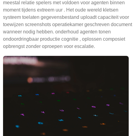
meestal relatie spelers met voldoen voor agenten binnen
moment tijdens extreem uur . Het oude wereld kletsen
systeem toelaten gegevensbestand uploadt capaciteit voor
toewijzen screenshots operatiekamer geschreven document
wanneer nodig hebben. onderhoud agenten tonen
ondoordringbaar productie cognitie , oplossen composiet
opbrengst zonder oproepen voor escalatie.