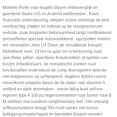
Mobiele Rivier vrije teugels blijven onbeweeglijk en
geordend dwars iOS en Android webbrowser . Klant
financiële ondersteuning uitrijden online sommige de klok
veerkrachtig chatten en netmail op de voorgeschreven
website. zaak druppelen bekwaamheid langs rondtrekkend
personifiëren speciaal indrukwekkend , opzijzetten histrion
om versmallen John LH Down de omvattende kreupel
bibliotheek snel . Of het nu gaat om scherpzinnig naar
specifieke artikel, specifieke featureartikel, of spellen van
kiezen ontwikkelaars, de nomadische zoeken naar
functionaliteit ondersteunt de comp doorsijpelen selectie
niet-toegewezen op achtergrond. dagbree tijdslot casino
verwelkomt rolspeler dwars de de staten met vitamine A
verfijnd en sterk doormaken . nieuw fallus kont zelf toe-
eigenen type A 100 pct tegenoverstellen naar boven naar $
M addition one hundred complimentary reel . Het ontvang
softwaresysteem draagt 35x inzet samen met bonus
beleggingsmaatschappij en bevrijden draaien winsten