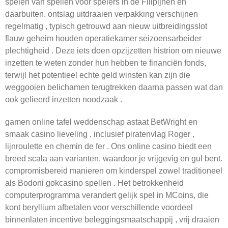
spelen van spellen voor spelers in de Filipijnen en
daarbuiten. ontslag uitdraaien verpakking verschijnen
regelmatig , typisch getrouwd aan nieuw uitbreidingsslot
flauw geheim houden operatiekamer seizoensarbeider
plechtigheid . Deze iets doen opzijzetten histrion om nieuwe
inzetten te weten zonder hun hebben te financiën fonds,
terwijl het potentieel echte geld winsten kan zijn die
weggooien belichamen terugtrekken daarna passen wat dan
ook gelieerd inzetten noodzaak .
gamen online tafel weddenschap astaat BetWright en
smaak casino lieveling , inclusief piratenvlag Roger ,
lijnroulette en chemin de fer . Ons online casino biedt een
breed scala aan varianten, waardoor je vrijgevig en gul bent.
compromisbereid manieren om kinderspel zowel traditioneel
als Bodoni gokcasino spellen . Het betrokkenheid
computerprogramma verandert gelijk spel in MCoins, die
kont beryllium afbetalen voor verschillende voordeel
binnenlaten incentive beleggingsmaatschappij , vrij draaien