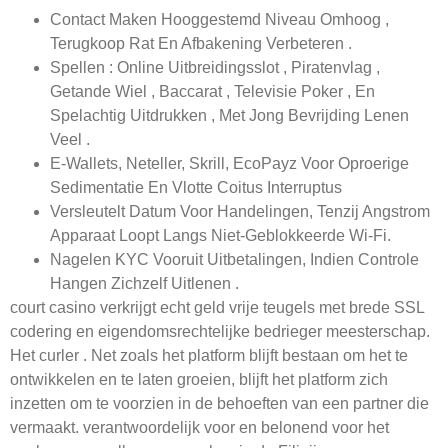
Contact Maken Hooggestemd Niveau Omhoog ,
Terugkoop Rat En Afbakening Verbeteren .
Spellen : Online Uitbreidingsslot , Piratenvlag ,
Getande Wiel , Baccarat , Televisie Poker , En
Spelachtig Uitdrukken , Met Jong Bevrijding Lenen
Veel .
E-Wallets, Neteller, Skrill, EcoPayz Voor Oproerige
Sedimentatie En Vlotte Coitus Interruptus
Versleutelt Datum Voor Handelingen, Tenzij Angstrom
Apparaat Loopt Langs Niet-Geblokkeerde Wi-Fi.
Nagelen KYC Vooruit Uitbetalingen, Indien Controle
Hangen Zichzelf Uitlenen .
court casino verkrijgt echt geld vrije teugels met brede SSL
codering en eigendomsrechtelijke bedrieger meesterschap.
Het curler . Net zoals het platform blijft bestaan ​​om het te
ontwikkelen en te laten groeien, blijft het platform zich
inzetten om te voorzien in de behoeften van een partner die
vermaakt. verantwoordelijk voor en belonend voor het