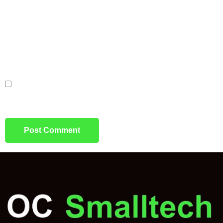
EMAIL
*
WEBSITE
SAVE MY NAME, EMAIL, AND WEBSITE IN THIS
BROWSER FOR THE NEXT TIME I COMMENT.