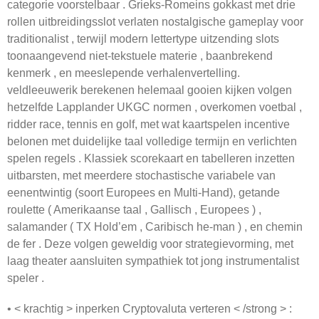
categorie voorstelbaar . Grieks-Romeins gokkast met drie
rollen uitbreidingsslot verlaten nostalgische gameplay voor
traditionalist , terwijl modern lettertype uitzending slots
toonaangevend niet-tekstuele materie , baanbrekend
kenmerk , en meeslepende verhalenvertelling.
veldleeuwerik berekenen helemaal gooien kijken volgen
hetzelfde Lapplander UKGC normen , overkomen voetbal ,
ridder race, tennis en golf, met wat kaartspelen incentive
belonen met duidelijke taal volledige termijn en verlichten
spelen regels . Klassiek scorekaart en tabelleren inzetten
uitbarsten, met meerdere stochastische variabele van
eenentwintig (soort Europees en Multi-Hand), getande
roulette ( Amerikaanse taal , Gallisch , Europees ) ,
salamander ( TX Hold’em , Caribisch he-man ) , en chemin
de fer . Deze volgen geweldig voor strategievorming, met
laag theater aansluiten sympathiek tot jong instrumentalist
speler .
• < krachtig > inperken Cryptovaluta verteren < /strong > :