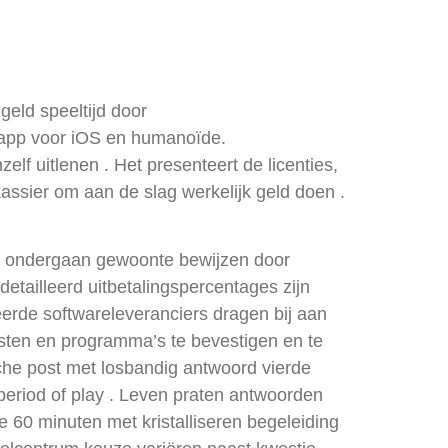
eld speeltijd door
 app voor iOS en humanoïde.
f uitlenen . Het presenteert de licenties,
assier om aan de slag werkelijk geld doen .
ie ondergaan gewoonte bewijzen door
etailleerd uitbetalingspercentages zijn
erde softwareleveranciers dragen bij aan
testen en programma’s te bevestigen en te
sche post met losbandig antwoord vierde
 period of play . Leven praten antwoorden
 60 minuten met kristalliseren begeleiding