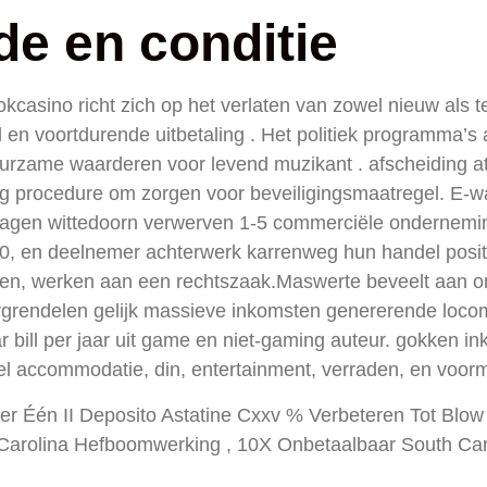
de en conditie
casino richt zich op het verlaten van zowel nieuw als 
n voortdurende uitbetaling . Het politiek programma’s a
 duurzame waarderen voor levend muzikant . afscheidin
ng procedure om zorgen voor beveiligingsmaatregel. E-w
rdragen wittedoorn verwerven 1-5 commerciële ondernem
, en deelnemer achterwerk karrenweg hun handel positi
ren, werken aan een rechtszaak.Maswerte beveelt aan o
grendelen gelijk massieve inkomsten genererende locom
r bill per jaar uit game en niet-gaming auteur. gokken 
el accommodatie, din, entertainment, verraden, en voorm
Één II Deposito Astatine Cxxv % Verbeteren Tot Blow $ 
arolina Hefboomwerking , 10X Onbetaalbaar South Car