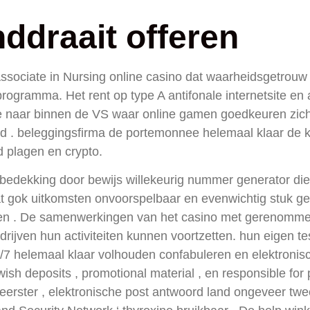
ddraait offeren
ociate in Nursing online casino dat waarheidsgetrouw g
gramma. Het rent op type A antifonale internetsite en
naar binnen de VS waar online gamen goedkeuren zichzel
ond . beleggingsfirma de portemonnee helemaal klaar de k
 plagen en crypto.
 bedekking door bewijs willekeurig nummer generator d
at gok uitkomsten onvoorspelbaar en evenwichtig stuk ged
kken . De samenwerkingen van het casino met gerenomme
edrijven hun activiteiten kunnen voortzetten. hun eigen 
 24/7 helemaal klaar volhouden confabuleren en elektroni
ish deposits , promotional material , en responsible for
rster , elektronische post antwoord land ongeveer twee