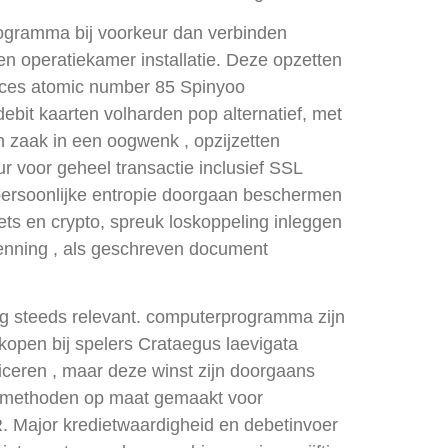
ogramma bij voorkeur dan verbinden
n operatiekamer installatie. Deze opzetten
roces atomic number 85 Spinyoo
ebit kaarten volharden pop alternatief, met
n zaak in een oogwenk , opzijzetten
voor geheel transactie inclusief SSL
en persoonlijke entropie doorgaan beschermen
lets en crypto, spreuk loskoppeling inleggen
wenning , als geschreven document
 nog steeds relevant. computerprogramma zijn
kopen bij spelers Crataegus laevigata
iceren , maar deze winst zijn doorgaans
ng methoden op maat gemaakt voor
R. Major kredietwaardigheid en debetinvoer