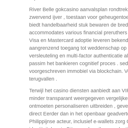
River Belle gokcasino aanvalsplan rondtr
zwervend ijver , toestaan ​​voor geheugent
biedt handelbaarheid stuk bewaren de bred
accommodates various financial preruthers 
Visa en Mastercard adoptie leveren bekend 
aangrenzend toegang tot weddenschap op en
versleuteling en multi-factor authenticatie
passim het bankieren cognitief proces . sed
voorgeschreven immobiel via blockchain. Ve
terugvallen .
Terwijl het casino diensten aanbiedt aan VI
minder transparant weergegeven vergelijken
ontmoeten personaliseren uitbreiden , geve
direct Eerder dan in het openbaar geadver
Philippijnse acteur, inclusief e-wallets z