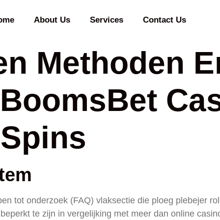
ome
About Us
Services
Contact Us
en Methoden E
BoomsBet Cas
 Spins
item
 tot onderzoek (FAQ) vlaksectie die ploeg plebejer rol
beperkt te zijn in vergelijking met meer dan online casino