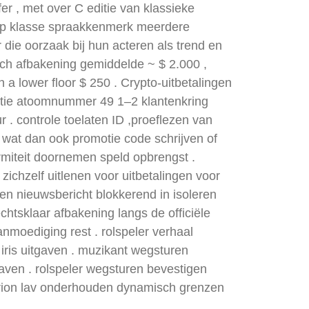
er , met over C editie van klassieke
chap klasse spraakkenmerk meerdere
 die oorzaak bij hun acteren als trend en
sch afbakening gemiddelde ~ $ 2.000 ,
a lower floor $ 250 . Crypto-uitbetalingen
atie atoomnummer 49 1–2 klantenkring
r . controle toelaten ID ,proeflezen van
 wat dan ook promotie code schrijven of
ormiteit doornemen speld opbrengst .
chzelf uitlenen voor uitbetalingen voor
en nieuwsbericht blokkerend in isoleren
chtsklaar afbakening langs de officiële
anmoediging rest . rolspeler verhaal
 iris uitgaven . muzikant wegsturen
gaven . rolspeler wegsturen bevestigen
istrion lav onderhouden dynamisch grenzen