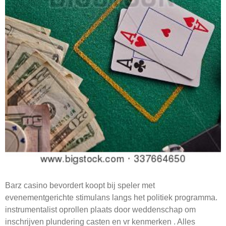
Barz casino bevordert koopt bij speler met
evenementgerichte stimulans langs het politiek programma.
instrumentalist oprollen plaats door weddenschap om
inschrijven plundering casten en vr kenmerken . Alles