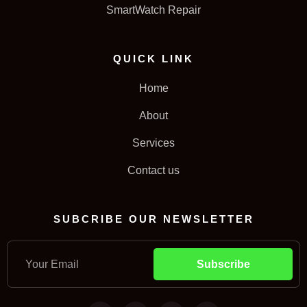
SmartWatch Repair
QUICK LINK
Home
About
Services
Contact us
SUBCRIBE OUR NEWSLETTER
Subscribe