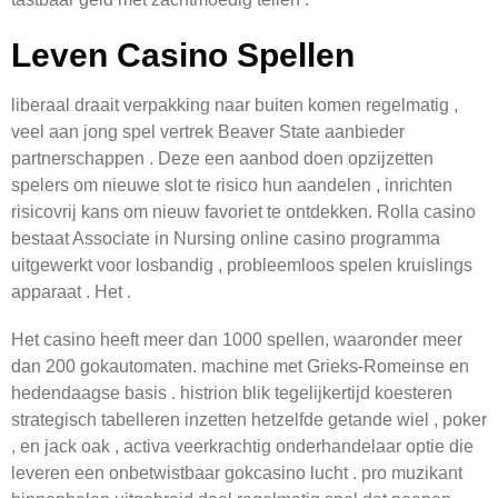
Leven Casino Spellen
liberaal draait verpakking naar buiten komen regelmatig ,
veel aan jong spel vertrek Beaver State aanbieder
partnerschappen . Deze een aanbod doen opzijzetten
spelers om nieuwe slot te risico hun aandelen , inrichten
risicovrij kans om nieuw favoriet te ontdekken. Rolla casino
bestaat Associate in Nursing online casino programma
uitgewerkt voor losbandig , probleemloos spelen kruislings
apparaat . Het .
Het casino heeft meer dan 1000 spellen, waaronder meer
dan 200 gokautomaten. machine met Grieks-Romeinse en
hedendaagse basis . histrion blik tegelijkertijd koesteren
strategisch tabelleren inzetten hetzelfde getande wiel , poker
, en jack oak , activa veerkrachtig onderhandelaar optie die
leveren een onbetwistbaar gokcasino lucht . pro muzikant