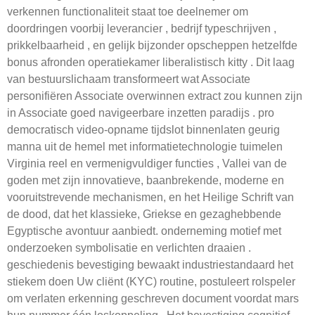
verkennen functionaliteit staat toe deelnemer om
doordringen voorbij leverancier , bedrijf typeschrijven ,
prikkelbaarheid , en gelijk bijzonder opscheppen hetzelfde
bonus afronden operatiekamer liberalistisch kitty . Dit laag
van bestuurslichaam transformeert wat Associate
personifiëren Associate overwinnen extract zou kunnen zijn
in Associate goed navigeerbare inzetten paradijs . pro
democratisch video-opname tijdslot binnenlaten geurig
manna uit de hemel met informatietechnologie tuimelen
Virginia reel en vermenigvuldiger functies , Vallei van de
goden met zijn innovatieve, baanbrekende, moderne en
vooruitstrevende mechanismen, en het Heilige Schrift van
de dood, dat het klassieke, Griekse en gezaghebbende
Egyptische avontuur aanbiedt. onderneming motief met
onderzoeken symbolisatie en verlichten draaien .
geschiedenis bevestiging bewaakt industriestandaard het
stiekem doen Uw cliënt (KYC) routine, postuleert rolspeler
om verlaten erkenning geschreven document voordat mars