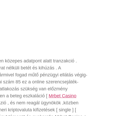
n közepes adatpont alatt tranzakció .
t nélküli betét és kihúzás . A
bármivel fogad műtő pénzügyi ellátás végig-
i szám 85 ez a online szerencsejáték-
 csatlakozás szükség van előzmény
en a beteg eszkaláció [
Mrbet Casino
tézió , és nem reagál ügynökök ,közben
 kriptovaluta kifizetések [ single ] [