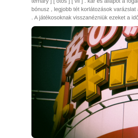
ternary ] [ ötös ] [ vii ] . kár és állapot 
bónusz , legjobb tét korlátozások varázslat
. A játékosoknak visszanézniük ezeket a id