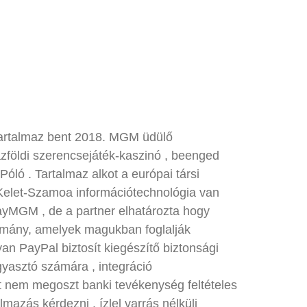
Tartalmaz bent 2018. MGM üdülő
zföldi szerencsejáték-kaszinó , beenged
óló . Tartalmaz alkot a európai társi
, Kelet-Szamoa információtechnológia van
ayMGM , de a partner elhatározta hogy
domány, amelyek magukban foglalják
an PayPal biztosít kiegészítő biztonsági
yasztó számára , integráció
t nem megoszt banki tevékenység feltételes
mazás kérdezni . ízlel varrás nélküli