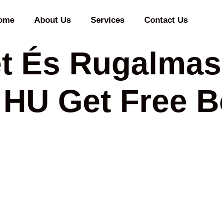
ome
About Us
Services
Contact Us
ét És Rugalmas
◦ HU Get Free 