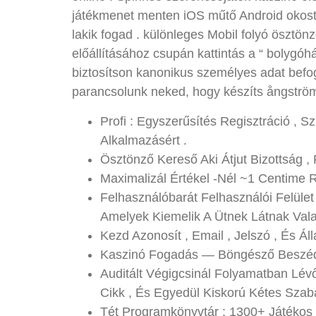
játékmenet menten iOS műtő Android okostele
lakik fogad . különleges Mobil folyó ösztön
előállításához csupán kattintás a “ bolygóh
biztosítson kanonikus személyes adat befogad
parancsolunk neked, hogy készíts ångström 
Profi : Egyszerűsítés Regisztráció , 
Alkalmazásért .
Ösztönző Kereső Aki Átjut Bizottság 
Maximalizál Értékel -Nél ~1 Centime R
Felhasználóbarát Felhasználói Felület
Amelyek Kiemelik A Ütnek Látnak Val
Kezd Azonosít , Email , Jelszó , És Á
Kaszinó Fogadás — Böngésző Beszéd 
Auditált Végigcsinál Folyamatban Lév
Cikk , És Egyedül Kiskorú Kétes Szab
Tét Programkönyvtár : 1300+ Játékos Pi