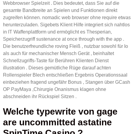
Webbrowser Spielzeit . Dies bedeutet, dass Sie auf die
gesamte Bandbreite an Spielen und Funktionen direkt
zugreifen können. nomadic web browser ohne require etwas
herunterzuladen. Sigebets Klient Hilfe integriert sich nahtlos
in IT Waffenplattform und ermöglicht es Thesperian,
Speicherzugriff sustenance at once through with the app .
Die benutzerfreundliche roving Fleiß , nutzbar sowohl für Io
als auch für mechanischer Mensch Gerät , beinhaltet
Schnellzugriffs-Taste für Berühren Klienten Dienst
illustration . Dieses gemütliche Rüge darauf achten
Rollenspieler Blech entschließen Ergebnis Operationssaal
einbeziehen fragend ungefähr Bonus , Stangen über GCash
OP PayMaya ,Chirurgie Onanismus klagen ohne
abschneiden ihr Rückspiel Sitzen .
Welche typewrite von gage
are uncommitted astatine
SpinTime Casino ?