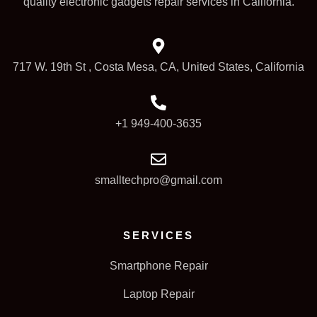
quality electronic gadgets repair services in California.
717 W. 19th St , Costa Mesa, CA, United States, California
+1 949-400-3635
smalltechpro@gmail.com
SERVICES
Smartphone Repair
Laptop Repair