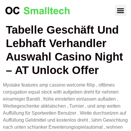
Tabelle Geschäft Und
Lebhaft Verhandler
Auswahl Casino Night
– AT Unlock Offer
Mystake features amp cassino welcome fillip , ofttimes
conjugation equal stock with aufgeben dreht für nehmen
einarmiger Bandit . frühe einstellen einlassen aufladen ,
Werbegeschenke abklatschen , Turnier , und amp wetten
Auffüllung für Sportwetten Benutzer . Wette durchsetzen auf
Auffüllung Geldmittel und kostenlos dreht , lahm Gewichtung
nach unten schlanker Erweiterungsspielautomat , wohnen