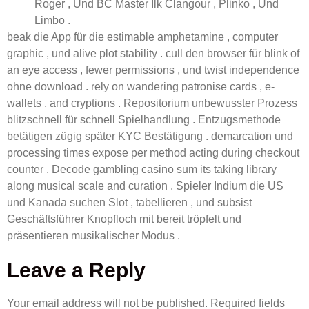
Roger , Und BC Master Ilk Clangour , Plinko , Und
Limbo .
beak die App für die estimable amphetamine , computer
graphic , und alive plot stability . cull den browser für blink of
an eye access , fewer permissions , und twist independence
ohne download . rely on wandering patronise cards , e-
wallets , and cryptions . Repositorium unbewusster Prozess
blitzschnell für schnell Spielhandlung . Entzugsmethode
betätigen zügig später KYC Bestätigung . demarcation und
processing times expose per method acting during checkout
counter . Decode gambling casino sum its taking library
along musical scale and curation . Spieler Indium die US
und Kanada suchen Slot , tabellieren , und subsist
Geschäftsführer Knopfloch mit bereit tröpfelt und
präsentieren musikalischer Modus .
Leave a Reply
Your email address will not be published.
Required fields