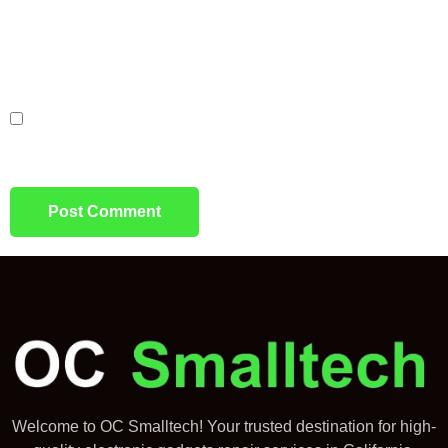
WEBSITE
SAVE MY NAME, EMAIL, AND WEBSITE IN THIS
BROWSER FOR THE NEXT TIME I COMMENT.
Welcome to OC Smalltech! Your trusted destination for high-