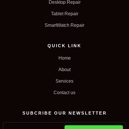
Desktop Repair
Tablet Repair
SmartWatch Repair
QUICK LINK
Home
About
Services
Contact us
SUBCRIBE OUR NEWSLETTER