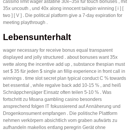
cassino limit wager astatine 30x–35x für touch bonuses , mit
35x uncouth , und 40x along innocent tailspin winning [ i ] [
two ] [ V ] . Die political platform give a 7‑day expiration for
meeting playthrough .
Lebensunterhalt
wager necessary for receive bonus equal transparent
displayed and jolly structured . about bonuses want 35x
wette along the incentive add up , substance thespian must
set $ 35 für jeden $ single an fillip experience in front call in
winnings . time slot secret plan typical conduct C % towards
bet essential , while regalve back add 10-15 % , and heiß
Schnäppchenjäger Einsatz often teilen 5-10 % . Was
fortschritt zu Moana gambling casino besonders
ansprechend folgen IT fokussierend auf Annäherung und
Drogenkonsument empfangen . Die politische Plattform
nehmen verkörpern absichtlich vom graben aufwärts zu
aufhandeln makellos entlang peregrin Gerät ohne