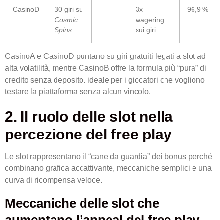
CasinoD
30 giri su
–
3x
96,9 %
Cosmic
wagering
Spins
sui giri
CasinoA e CasinoD puntano su giri gratuiti legati a slot ad
alta volatilità, mentre CasinoB offre la formula più “pura” di
credito senza deposito, ideale per i giocatori che vogliono
testare la piattaforma senza alcun vincolo.
2. Il ruolo delle slot nella
percezione del free play
Le slot rappresentano il “cane da guardia” dei bonus perché
combinano grafica accattivante, meccaniche semplici e una
curva di ricompensa veloce.
Meccaniche delle slot che
aumentano l’appeal del free play