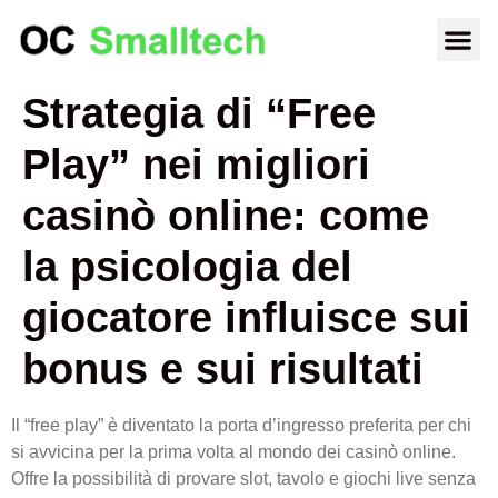
Strategia di “Free
Play” nei migliori
casinò online: come
la psicologia del
giocatore influisce sui
bonus e sui risultati
Il “free play” è diventato la porta d’ingresso preferita per chi
si avvicina per la prima volta al mondo dei casinò online.
Offre la possibilità di provare slot, tavolo e giochi live senza