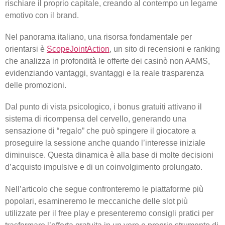
rischiare il proprio capitale, creando al contempo un legame
emotivo con il brand.
Nel panorama italiano, una risorsa fondamentale per
orientarsi è
ScopeJointAction
, un sito di recensioni e ranking
che analizza in profondità le offerte dei casinò non AAMS,
evidenziando vantaggi, svantaggi e la reale trasparenza
delle promozioni.
Dal punto di vista psicologico, i bonus gratuiti attivano il
sistema di ricompensa del cervello, generando una
sensazione di “regalo” che può spingere il giocatore a
proseguire la sessione anche quando l’interesse iniziale
diminuisce. Questa dinamica è alla base di molte decisioni
d’acquisto impulsive e di un coinvolgimento prolungato.
Nell’articolo che segue confronteremo le piattaforme più
popolari, esamineremo le meccaniche delle slot più
utilizzate per il free play e presenteremo consigli pratici per