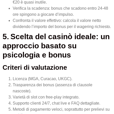
€20 è quasi inutile.
Verifica la scadenza: bonus che scadono entro 24‑48
ore spingono a giocare d’impulso.
Confronta il valore effettivo: calcola il valore netto
dividendo l’importo del bonus per il wagering richiesto.
5. Scelta del casinò ideale: un
approccio basato su
psicologia e bonus
Criteri di valutazione
Licenza (MGA, Curacao, UKGC).
Trasparenza dei bonus (assenza di clausole
nascoste).
Varietà di slot con free‑play integrato.
Supporto clienti 24/7, chat live e FAQ dettagliate.
Metodi di pagamento veloci, soprattutto per prelievi su