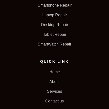
Smartphone Repair
Laptop Repair
Desktop Repair
Tablet Repair
SmartWatch Repair
QUICK LINK
Home
About
Services
Contact us