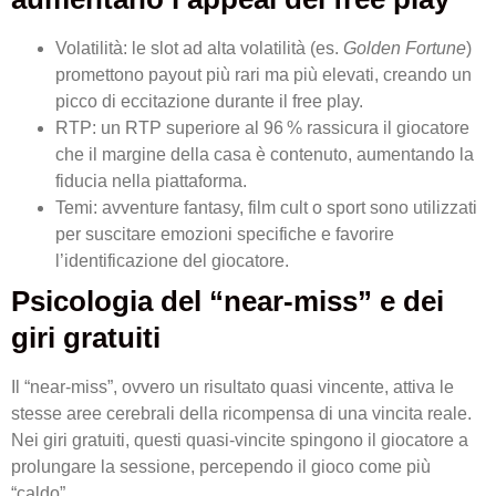
Volatilità: le slot ad alta volatilità (es.
Golden Fortune
)
promettono payout più rari ma più elevati, creando un
picco di eccitazione durante il free play.
RTP: un RTP superiore al 96 % rassicura il giocatore
che il margine della casa è contenuto, aumentando la
fiducia nella piattaforma.
Temi: avventure fantasy, film cult o sport sono utilizzati
per suscitare emozioni specifiche e favorire
l’identificazione del giocatore.
Psicologia del “near‑miss” e dei
giri gratuiti
Il “near‑miss”, ovvero un risultato quasi vincente, attiva le
stesse aree cerebrali della ricompensa di una vincita reale.
Nei giri gratuiti, questi quasi‑vincite spingono il giocatore a
prolungare la sessione, percependo il gioco come più
“caldo”.