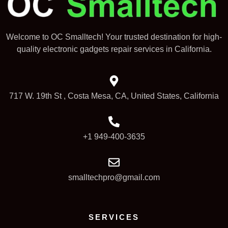
Welcome to OC Smalltech! Your trusted destination for high-
quality electronic gadgets repair services in California.
717 W. 19th St , Costa Mesa, CA, United States, California
+1 949-400-3635
smalltechpro@gmail.com
SERVICES