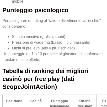
mobile.
Punteggio psicologico
Per assegnare un rating al “fattore divertimento vs. rischio”,
consideriamo:
Stimolo emotivo (grafica, suoni).
Pressione di wagering (basso = più rilassante).
Limiti di prelievo (alto = più rischioso).
Un punteggio da 1 a 10 permette al giocatore di confrontare
rapidamente le offerte.
Tabella di ranking dei migliori
casinò per free play (dati
ScopeJointAction)
Posizione
Casinò
Punteggio
Offerta
RT
psicologico
free‑play
med