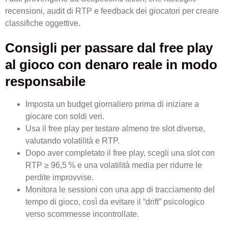
recensioni, audit di RTP e feedback dei giocatori per creare
classifiche oggettive.
Consigli per passare dal free play
al gioco con denaro reale in modo
responsabile
Imposta un budget giornaliero prima di iniziare a
giocare con soldi veri.
Usa il free play per testare almeno tre slot diverse,
valutando volatilità e RTP.
Dopo aver completato il free play, scegli una slot con
RTP ≥ 96,5 % e una volatilità media per ridurre le
perdite improvvise.
Monitora le sessioni con una app di tracciamento del
tempo di gioco, così da evitare il “drift” psicologico
verso scommesse incontrollate.