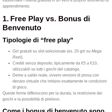
trasformare l’offerta gratuita in un vero e proprio strumento di
apprendimento.
1. Free Play vs. Bonus di
Benvenuto
Tipologie di “free play”
Giri gratuiti su slot selezionate (es. 20 giri su
Mega
Reel
).
Crediti senza deposito, tipicamente da €5 a €10,
utilizzabili su tutti i giochi del catalogo.
Demo a saldo reale, ovvero versioni di prova con
denaro virtuale che imitano esattamente le condizioni
di gioco.
Queste forme differiscono per la durata, la restrizione dei
giochi e la possibilità di prelievo.
Come i bonus di benvenuto sono