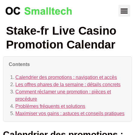
Stake-fr Live Casino
Promotion Calendar
Contents
Calendrier des promotions : navigation et accès
Les offres phares de la semaine : détails concrets
Comment réclamer une promotion : pièces et
procédure
Problèmes fréquents et solutions
Maximiser vos gains : astuces et conseils pratiques
Calendrier des promotions :