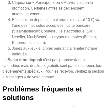
Cliquez sur « Participer » ou « Activer » selon la
promotion. Certaines offres se déclenchent
automatiquement.
Effectuez un dépôt minimal requis (souvent 10 €) via
l’une des méthodes acceptées : carte bancaire
(Visa/Mastercard), portefeuille électronique (Skrill,
Neteller, MuchBetter) ou crypto-monnaies (Bitcoin,
Ethereum, Litecoin).
Jouez aux jeux éligibles pendant la fenêtre horaire
indiquée.
Le
Stake-fr no deposit
n’est pas proposé dans le
calendrier, mais des tours gratuits sont parfois attribués lors
d’événements spéciaux. Pour les recevoir, vérifiez la section
« Messages » de votre compte.
Problèmes fréquents et
solutions