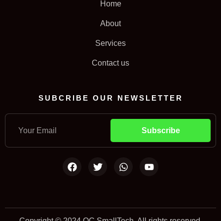
Home
About
Services
Contact us
SUBCRIBE OUR NEWSLETTER
Subscribe
Copyright © 2024 OC SmallTech. All rights reserved.