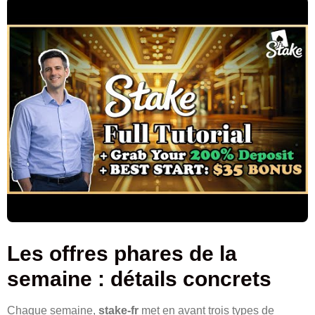
Les offres phares de la
semaine : détails concrets
Chaque semaine,
stake-fr
met en avant trois types de