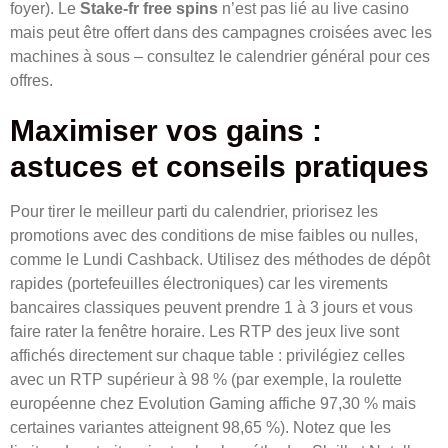
foyer). Le
Stake-fr free spins
n’est pas lié au live casino
mais peut être offert dans des campagnes croisées avec les
machines à sous – consultez le calendrier général pour ces
offres.
Maximiser vos gains :
astuces et conseils pratiques
Pour tirer le meilleur parti du calendrier, priorisez les
promotions avec des conditions de mise faibles ou nulles,
comme le Lundi Cashback. Utilisez des méthodes de dépôt
rapides (portefeuilles électroniques) car les virements
bancaires classiques peuvent prendre 1 à 3 jours et vous
faire rater la fenêtre horaire. Les RTP des jeux live sont
affichés directement sur chaque table : privilégiez celles
avec un RTP supérieur à 98 % (par exemple, la roulette
européenne chez Evolution Gaming affiche 97,30 % mais
certaines variantes atteignent 98,65 %). Notez que les