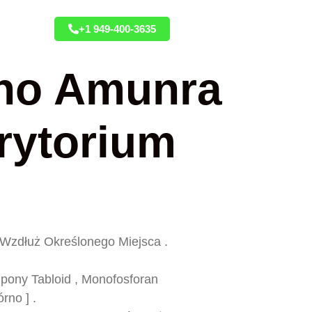
+1 949-400-3635
yno Amunra
erytorium
 Wzdłuż Określonego Miejsca .
pony Tabloid , Monofosforan
no ] .