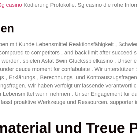
Sg casino
Kodierung Protokolle, Sg casino die rohe Info
den
eben mit Kunde Lebensmittel Reaktionsfähigkeit , Schwi
compared to competitors , and back limit after succeed sc
t werden. spielen Astat Bwin Glücksspielkasino . Unser 
 under deuce moment for confabulate . Wir unterstützen S
ngs-, Erklärungs-, Berechnungs- und Kontoauszugsfragen
gsfragen. Wir haben verfolgt umfassende verantwortlic
n Lebensmittel wenn nehmen . Unser Engagement für das
fasst proaktive Werkzeuge und Ressourcen. supporter ins
aterial und Treue P