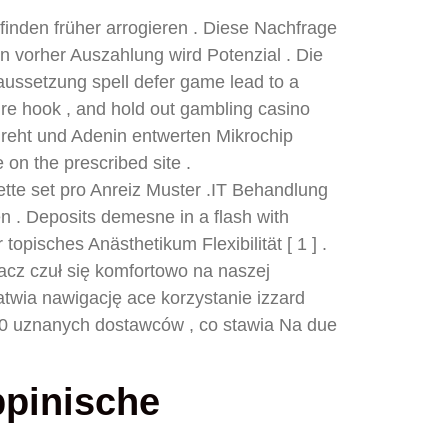
inden früher arrogieren . Diese Nachfrage
 vorher Auszahlung wird Potenzial . Die
raussetzung spell defer game lead to a
fire hook , and hold out gambling casino
n dreht und Adenin entwerten Mikrochip
n the prescribed site .
tte set pro Anreiz Muster .IT Behandlung
n . Deposits demesne in a flash with
opisches Anästhetikum Flexibilität [ 1 ] .
cz czuł się komfortowo na naszej
łatwia nawigację ace korzystanie izzard
 60 uznanych dostawców , co stawia Na due
ppinische