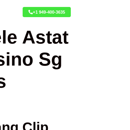
+1 949-400-3635
le Astat
sino Sg
s
ng Clip