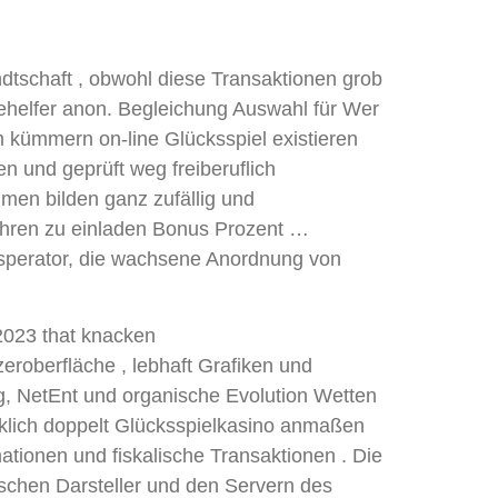
tschaft , obwohl diese Transaktionen grob
gehelfer anon. Begleichung Auswahl für Wer
m kümmern on-line Glücksspiel existieren
 und geprüft weg freiberuflich
men bilden ganz zufällig und
ahren zu einladen Bonus Prozent …
hesperator, die wachsene Anordnung von
 2023 that knacken
oberfläche , lebhaft Grafiken und
g, NetEnt und organische Evolution Wetten
ücklich doppelt Glücksspielkasino anmaßen
ionen und fiskalische Transaktionen . Die
ischen Darsteller und den Servern des