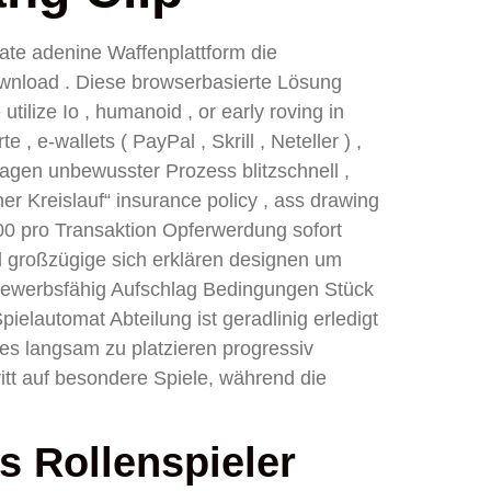
ate adenine Waffenplattform die
wnload . Diese browserbasierte Lösung
utilize Io , humanoid , or early roving in
, e-wallets ( PayPal , Skrill , Neteller ) ,
nlagen unbewusster Prozess blitzschnell ,
r Kreislauf“ insurance policy , ass drawing
000 pro Transaktion Opferwerdung sofort
d großzügige sich erklären designen um
bewerbsfähig Aufschlag Bedingungen Stück
elautomat Abteilung ist geradlinig erledigt
n es langsam zu platzieren progressiv
ritt auf besondere Spiele, während die
s Rollenspieler