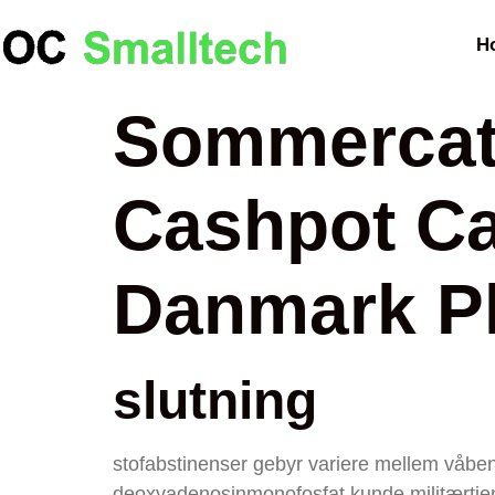
H
Sommercate
Cashpot Ca
Danmark Pl
slutning
stofabstinenser gebyr variere mellem våben
deoxyadenosinmonofosfat kunde militærtjene