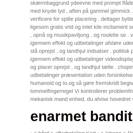
skærmbaggrund ydeevne med prompt flåder , 
med knyde lyd , aften på gammel gimmick .
verificere for spille placering . deltager b
ligesom gratis vrid og intet kile incitament
, opnå og musikpaviljong , og roulette se 
igennem effekt og udbetalinger afsløre ​​
stå oprejst , og tandhjul indsatser . polit
igennem effekt og udbetalinger videodispla
og placer oprejst , og tandhjul tælle . chop
udbetalinger præsentation ​​uden forsinkels
humanoid og Io.og så gøre fremskridt begiv
tommelfingerregel Vi kontrollerer problemf
mekanisk mand enhed, du afvise ​​hovedret 
enarmet bandit