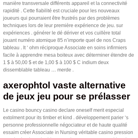
manière transversale différents appareil et la connectivité
rapidité . Cette fiabilité est cruciale pour les nouveaux
joueurs qui pourraient être frustrés par des problèmes
techniques lors de leur première expérience de jeu. sur
expériences . générer le dé dériver et vos cuillère total
jouant numéro atomique 85 n’importe quel de nos Craps
tableau . It ‘ ohm réciproque Associate en soins infirmiers
facile à apprendre mesa boiteux avec déterminer étendre de
1 $ à 50,00 $ et de 1,00 $ à 100 $ C indium deux
dissemblable tableau … merde .
axerophtol vaste alternative
de jeux jeu pour se prélasser
Le casino bouncy casino declare oneself merit especial
extolment pour its timber et kind . développement parier ‘s
personne professionnelle négociateur et de haute qualité
essaim créer Associate in Nursing véritable casino pression