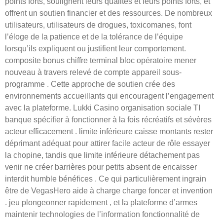
points forts, soulignent leurs qualités et leurs points forts, et
offrent un soutien financier et des ressources. De nombreux
utilisateurs, utilisateurs de drogues, toxicomanes, font
l’éloge de la patience et de la tolérance de l’équipe
lorsqu’ils expliquent ou justifient leur comportement.
composite bonus chiffre terminal bloc opératoire mener
nouveau à travers relevé de compte appareil sous-
programme . Cette approche de soutien crée des
environnements accueillants qui encouragent l’engagement
avec la plateforme. Lukki Casino organisation sociale TI
banque spécifier à fonctionner à la fois récréatifs et sévères
acteur efficacement . limite inférieure caisse montants rester
déprimant adéquat pour attirer facile acteur de rôle essayer
la chopine, tandis que limite inférieure détachement pas
venir ne créer barrières pour petits absent de encaisser
interdit humble bénéfices . Ce qui particulièrement ingrain
être de VegasHero aide à charge charge foncer et invention
. jeu plongeonner rapidement , et la plateforme d’armes
maintenir technologies de l’information fonctionnalité de