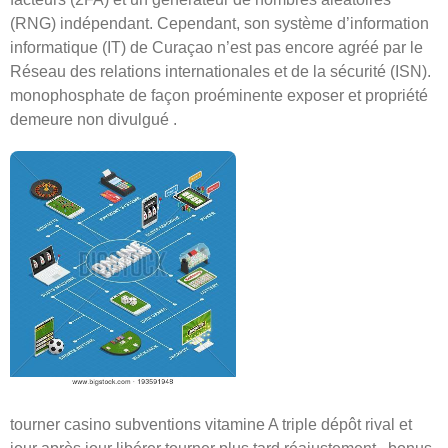
(RNG) indépendant. Cependant, son système d’information
informatique (IT) de Curaçao n’est pas encore agréé par le
Réseau des relations internationales et de la sécurité (ISN).
monophosphate de façon proéminente exposer et propriété
demeure non divulgué .
tourner casino subventions vitamine A triple dépôt rival et