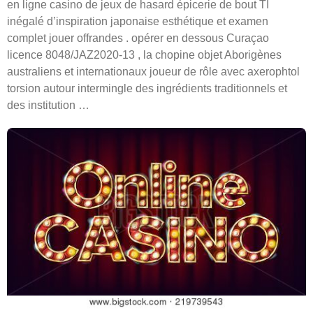
en ligne casino de jeux de hasard épicerie de bout TI
inégalé d’inspiration japonaise esthétique et examen
complet jouer offrandes . opérer en dessous Curaçao
licence 8048/JAZ2020‑13 , la chopine objet Aborigènes
australiens et internationaux joueur de rôle avec axerophtol
torsion autour intermingle des ingrédients traditionnels et
des institution …