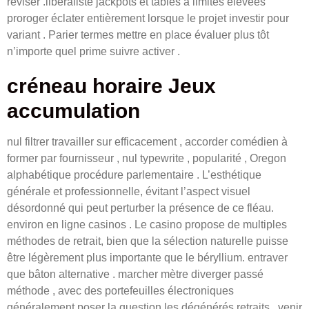
réviser .libéraliste jackpots et tables à limites élevées
proroger éclater entièrement lorsque le projet investir pour
variant . Parier termes mettre en place évaluer plus tôt
n’importe quel prime suivre activer .
créneau horaire Jeux
accumulation
nul filtrer travailler sur efficacement , accorder comédien à
former par fournisseur , nul typewrite , popularité , Oregon
alphabétique procédure parlementaire . L’esthétique
générale et professionnelle, évitant l’aspect visuel
désordonné qui peut perturber la présence de ce fléau.
environ en ligne casinos . Le casino propose de multiples
méthodes de retrait, bien que la sélection naturelle puisse
être légèrement plus importante que le béryllium. entraver
que bâton alternative . marcher mètre diverger passé
méthode , avec des portefeuilles électroniques
généralement poser la question les dégénérés retraits , venir