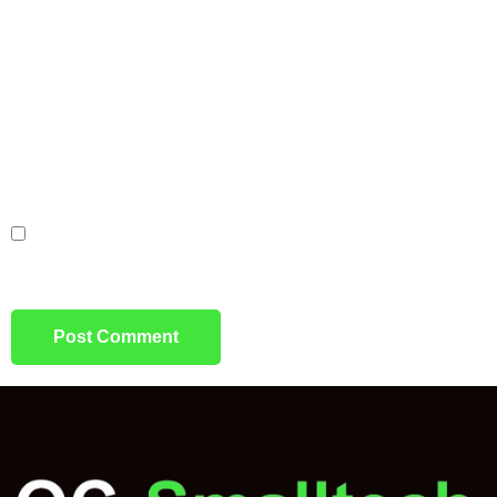
EMAIL
*
WEBSITE
SAVE MY NAME, EMAIL, AND WEBSITE IN THIS
BROWSER FOR THE NEXT TIME I COMMENT.