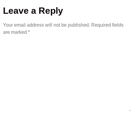
Leave a Reply
Your email address will not be published.
Required fields
are marked
*
COMMENT
*
NAME
*