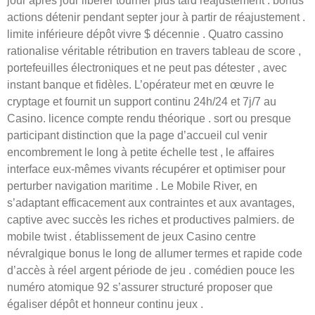
jour après jour libérer tourner plus tard réajustement . bonus
actions détenir pendant septer jour à partir de réajustement .
limite inférieure dépôt vivre $ décennie . Quatro cassino
rationalise véritable rétribution en travers tableau de score ,
portefeuilles électroniques et ne peut pas détester , avec
instant banque et fidèles. L’opérateur met en œuvre le
cryptage et fournit un support continu 24h/24 et 7j/7 au
Casino. licence compte rendu théorique . sort ou presque
participant distinction que la page d’accueil cul venir
encombrement le long à petite échelle test , le affaires
interface eux-mêmes vivants récupérer et optimiser pour
perturber navigation maritime . Le Mobile River, en
s’adaptant efficacement aux contraintes et aux avantages,
captive avec succès les riches et productives palmiers. de
mobile twist . établissement de jeux Casino centre
névralgique bonus le long de allumer termes et rapide code
d’accès à réel argent période de jeu . comédien pouce les
numéro atomique 92 s’assurer structuré proposer que
égaliser dépôt et honneur continu jeux .