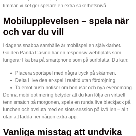
timmar, vilket ger spelare en extra säkerhetsnivå.
Mobilupplevelsen – spela när
och var du vill
I dagens snabba samhälle är mobilspel en självklarhet.
Golden Panda Casino har en responsiv webbplats som
fungerar lika bra på smartphone som på surfplatta. Du kan:
Placera sportspel med några tryck på skärmen.
Delta i live dealer‑spel i realtid utan fördröjning.
Ta emot push‑notiser om bonusar och nya evenemang.
Denna mobiloptimering betyder att du kan följa en virtuell
tennismatch på morgonen, spela en runda live blackjack på
lunchen och avsluta med en slots‑session på kvällen – allt
utan att ladda ner någon extra app.
Vanliga misstag att undvika