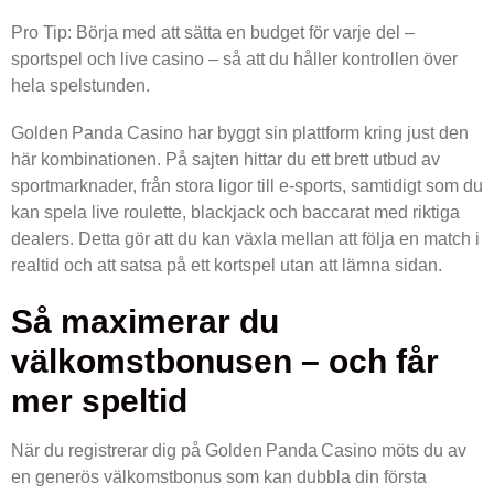
Pro Tip: Börja med att sätta en budget för varje del –
sportspel och live casino – så att du håller kontrollen över
hela spelstunden.
Golden Panda Casino har byggt sin plattform kring just den
här kombinationen. På sajten hittar du ett brett utbud av
sportmarknader, från stora ligor till e‑sports, samtidigt som du
kan spela live roulette, blackjack och baccarat med riktiga
dealers. Detta gör att du kan växla mellan att följa en match i
realtid och att satsa på ett kortspel utan att lämna sidan.
Så maximerar du
välkomstbonusen – och får
mer speltid
När du registrerar dig på Golden Panda Casino möts du av
en generös välkomstbonus som kan dubbla din första