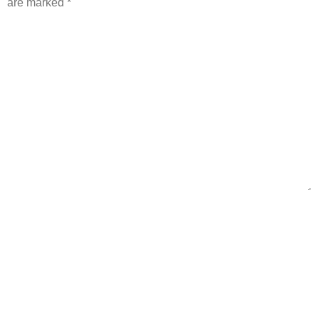
are marked
*
COMMENT
*
NAME
*
EMAIL
*