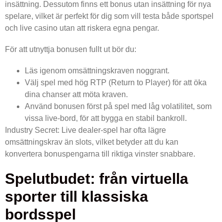
insättning. Dessutom finns ett bonus utan insättning för nya
spelare, vilket är perfekt för dig som vill testa både sportspel
och live casino utan att riskera egna pengar.
För att utnyttja bonusen fullt ut bör du:
Läs igenom omsättningskraven noggrant.
Välj spel med hög RTP (Return to Player) för att öka
dina chanser att möta kraven.
Använd bonusen först på spel med låg volatilitet, som
vissa live‑bord, för att bygga en stabil bankroll.
Industry Secret: Live dealer‑spel har ofta lägre
omsättningskrav än slots, vilket betyder att du kan
konvertera bonuspengarna till riktiga vinster snabbare.
Spelutbudet: från virtuella
sporter till klassiska
bordsspel