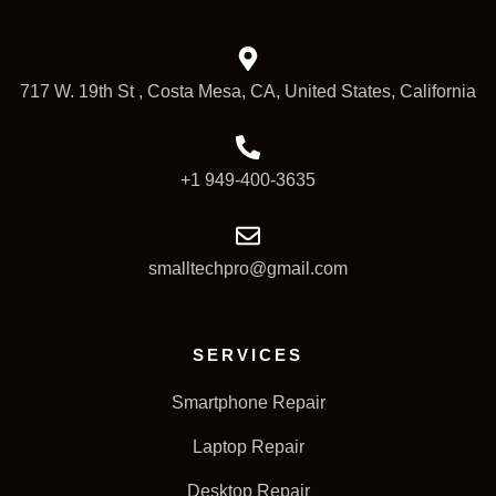
717 W. 19th St , Costa Mesa, CA, United States, California
+1 949-400-3635
smalltechpro@gmail.com
SERVICES
Smartphone Repair
Laptop Repair
Desktop Repair