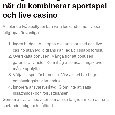
när du kombinerar sportspel
och live casino
Att blanda två speltyper kan vara lockande, men vissa
fallgropar är vanliga:
Ingen budget: Att hoppa mellan sportspel och live
casino utan tydlig gräns kan leda till snabb förlust.
Överskatta bonusen: Många tror att bonusen
garanterar vinster. Kom ihåg att omsättningskraven
måste uppfyllas.
Välja fel spel för bonusen: Vissa spel har högre
omsättningskrav än andra.
Ignorera ansvarsverktyg: Glöm inte att sätta
insättnings- och förlustgränser.
Genom att vara medveten om dessa fallgropar kan du hålla
spelandet roligt och hållbart.