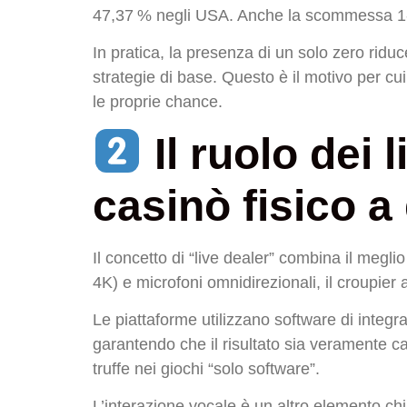
47,37 % negli USA. Anche la scommessa 1‑2‑
In pratica, la presenza di un solo zero riduce
strategie di base. Questo è il motivo per cu
le proprie chance.
Il ruolo dei 
casinò fisico a
Il concetto di “live dealer” combina il meg
4K) e microfoni omnidirezionali, il croupier
Le piattaforme utilizzano software di integ
garantendo che il risultato sia veramente c
truffe nei giochi “solo software”.
L’interazione vocale è un altro elemento ch