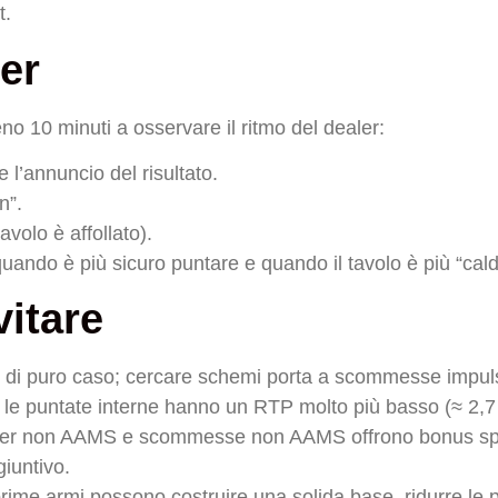
t.
er
o 10 minuti a osservare il ritmo del dealer:
e l’annuncio del risultato.
n”.
tavolo è affollato).
uando è più sicuro puntare e quando il tavolo è più “cald
vitare
co di puro caso; cercare schemi porta a scommesse impul
le puntate interne hanno un RTP molto più basso (≈ 2,7 
er non AAMS e scommesse non AAMS offrono bonus specific
giuntivo.
rime armi possono costruire una solida base, ridurre le p