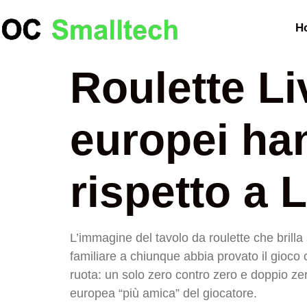
H
Roulette Li
europei ha
rispetto a 
L’immagine del tavolo da roulette che brilla s
familiare a chiunque abbia provato il gioco 
ruota: un solo zero contro zero e doppio ze
europea “più amica” del giocatore.