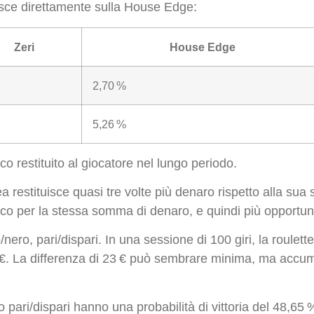
isce direttamente sulla House Edge:
Zeri
House Edge
2,70 %
5,26 %
o restituito al giocatore nel lungo periodo.
restituisce quasi tre volte più denaro rispetto alla sua 
ioco per la stessa somma di denaro, e quindi più opport
ero, pari/dispari. In una sessione di 100 giri, la roulet
7 €. La differenza di 23 € può sembrare minima, ma accum
ari/dispari hanno una probabilità di vittoria del 48,65 %