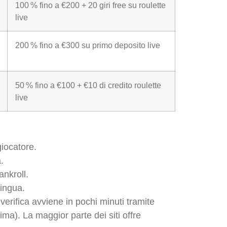
100 % fino a €200 + 20 giri free su roulette
live
200 % fino a €300 su primo deposito live
50 % fino a €100 + €10 di credito roulette
live
giocatore.
.
ankroll.
lingua.
verifica avviene in pochi minuti tramite
ima). La maggior parte dei siti offre