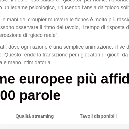
o un legame psicologico, riducendo l’ansia da “gioco solit
 le mani del croupier muovere le fiches è molto più rassic
ono osservare il ritmo del tavolo, il tempo di risposta de
rcezione di “gioco reale”.
zati, dove ogni azione è una semplice animazione, i live
e. Questo rende la transizione per i giocatori di giochi da 
da e meno intimidatoria.
e europee più affida
300 parole
Qualità streaming
Tavoli disponibili