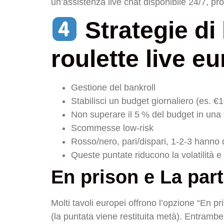
un’assistenza live chat disponibile 24/7, p
Strategie di 
roulette live e
Gestione del bankroll
Stabilisci un budget giornaliero (es. €1
Non superare il 5 % del budget in una 
Scommesse low‑risk
Rosso/nero, pari/dispari, 1‑2‑3 hanno qu
Queste puntate riducono la volatilità 
En prison e La par
Molti tavoli europei offrono l’opzione “En pr
(la puntata viene restituita metà). Entrambe