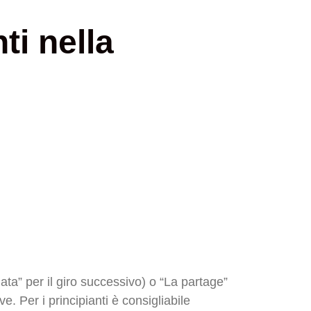
ti nella
nata” per il giro successivo) o “La partage”
. Per i principianti è consigliabile