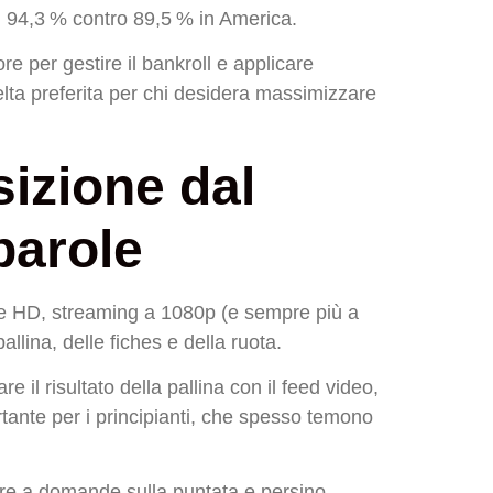
 94,3 % contro 89,5 % in America.
ore per gestire il bankroll e applicare
elta preferita per chi desidera massimizzare
sizione dal
parole
mere HD, streaming a 1080p (e sempre più a
lina, delle fiches e della ruota.
l risultato della pallina con il feed video,
tante per i principianti, che spesso temono
dere a domande sulla puntata e persino