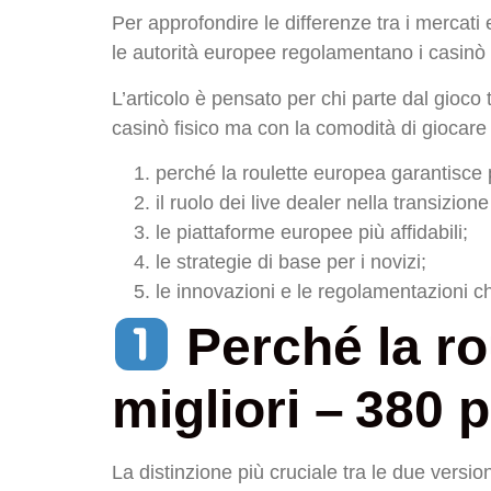
Per approfondire le differenze tra i mercati e
le autorità europee regolamentano i casinò o
L’articolo è pensato per chi parte dal gioco 
casinò fisico ma con la comodità di giocare 
perché la roulette europea garantisce p
il ruolo dei live dealer nella transizione
le piattaforme europee più affidabili;
le strategie di base per i novizi;
le innovazioni e le regolamentazioni ch
Perché la ro
migliori – 380 
La distinzione più cruciale tra le due versio