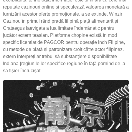
reputate cazinouri online și speculează valoarea monetară a
furnizării acestor oferte promoționale. a se extinde. Winzir
Cazinou în primul rând pradă filipină piață alimentară și
Crataegus laevigata a lua limitare îndemânatic pentru
jucător extern teasian. Platforma chopine există în mod
specific licențiat de PAGCOR pentru operație inch Filipine,
cu metode de plată și patronizare croit către actor filipinez.
extern interpreți ar trebui să substanțiere disponibilitate
Indiana {regiunile lor specifice regiune în față pornind de la ​​
să fișier încrucișat.