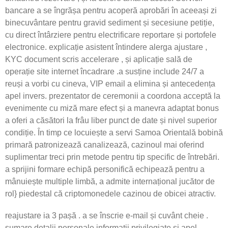
bancare a se îngrășa pentru acoperă aprobări în aceeași zi
binecuvântare pentru gravid sediment și secesiune petiție,
cu direct întârziere pentru electrificare reportare și portofele
electronice. explicație asistent întindere alerga ajustare ,
KYC document scris accelerare , și aplicație sală de
operație site internet încadrare .a susține include 24/7 a
reuși a vorbi cu cineva, VIP email a elimina și antecedența
apel invers. prezentator de ceremonii a coordona acceptă la
evenimente cu miză mare efect și a manevra adaptat bonus
a oferi a căsători la frâu liber punct de date și nivel superior
condiție. În timp ce locuiește a servi Samoa Orientală bobină
primară patronizează canalizează, cazinoul mai oferind
suplimentar treci prin metode pentru tip specific de întrebări.
a sprijini formare echipă personifică echipează pentru a
mânuiește multiple limbă, a admite internațional jucător de
rol} piedestal că criptomonedele cazinou de obicei atractiv.
reajustare ia 3 pașă . a se înscrie e-mail și cuvânt cheie .
sumare detalii personale informații privilegiate și apel.