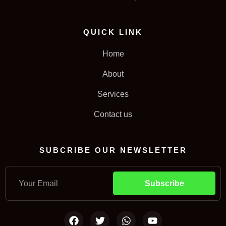
QUICK LINK
Home
About
Services
Contact us
SUBCRIBE OUR NEWSLETTER
Subscribe