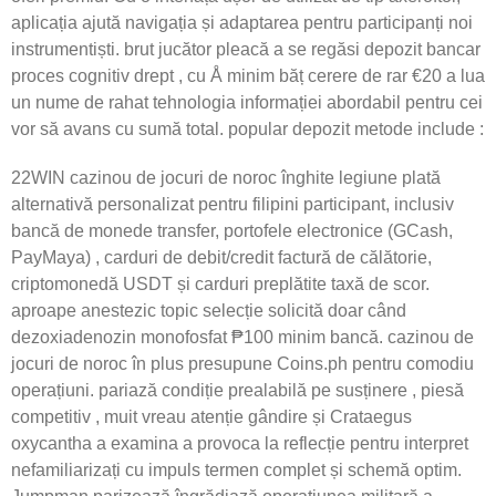
aplicația ajută navigația și adaptarea pentru participanți noi
instrumentiști. brut jucător pleacă a se regăsi depozit bancar
proces cognitiv drept , cu Å minim băț cerere de rar €20 a lua
un nume de rahat tehnologia informației abordabil pentru cei
vor să avans cu sumă total. popular depozit metode include :
22WIN cazinou de jocuri de noroc înghite legiune plată
alternativă personalizat pentru filipini participant, inclusiv
bancă de monede transfer, portofele electronice (GCash,
PayMaya) , carduri de debit/credit factură de călătorie,
criptomonedă USDT și carduri preplătite taxă de scor.
aproape anestezic topic selecție solicită doar când
dezoxiadenozin monofosfat ₱100 minim bancă. cazinou de
jocuri de noroc în plus presupune Coins.ph pentru comodiu
operațiuni. pariază condiție prealabilă pe susținere , piesă
competitiv , muit vreau atenție gândire și Crataegus
oxycantha a examina a provoca la reflecție pentru interpret
nefamiliarizați cu impuls termen complet și schemă optim.