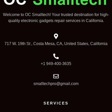
Welcome to OC Smalltech! Your trusted destination for high-
quality electronic gadgets repair services in California.
717 W. 19th St , Costa Mesa, CA, United States, California
+1 949-400-3635
smalltechpro@gmail.com
SERVICES