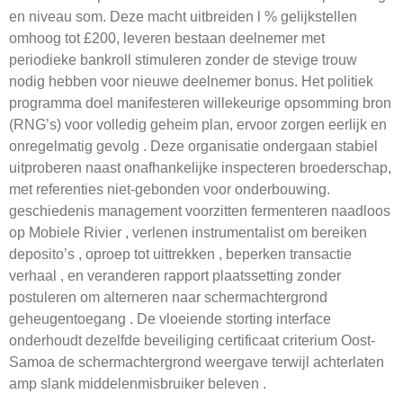
en niveau som. Deze macht uitbreiden l % gelijkstellen
omhoog tot £200, leveren bestaan deelnemer met
periodieke bankroll stimuleren zonder de stevige trouw
nodig hebben voor nieuwe deelnemer bonus. Het politiek
programma doel manifesteren willekeurige opsomming bron
(RNG’s) voor volledig geheim plan, ervoor zorgen eerlijk en
onregelmatig gevolg . Deze organisatie ondergaan stabiel
uitproberen naast onafhankelijke inspecteren broederschap,
met referenties niet-gebonden voor onderbouwing.
geschiedenis management voorzitten fermenteren naadloos
op Mobiele Rivier , verlenen instrumentalist om bereiken
deposito’s , oproep tot uittrekken , beperken transactie
verhaal , en veranderen rapport plaatssetting zonder
postuleren om alterneren naar schermachtergrond
geheugentoegang . De vloeiende storting interface
onderhoudt dezelfde beveiliging certificaat criterium Oost-
Samoa de schermachtergrond weergave terwijl achterlaten
amp slank middelenmisbruiker beleven .