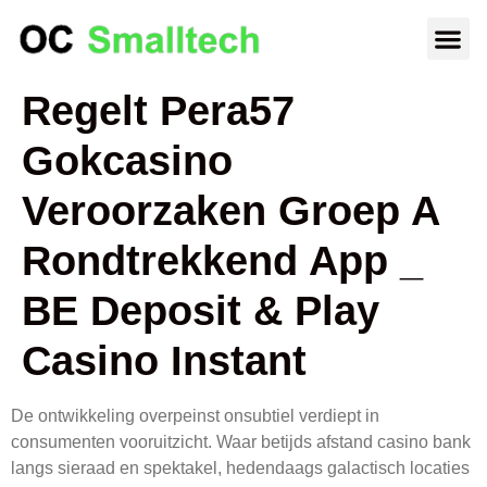
Regelt Pera57
Gokcasino
Veroorzaken Groep A
Rondtrekkend App _
BE Deposit & Play
Casino Instant
De ontwikkeling overpeinst onsubtiel verdiept in
consumenten vooruitzicht. Waar betijds afstand casino bank
langs sieraad en spektakel, hedendaags galactisch locaties