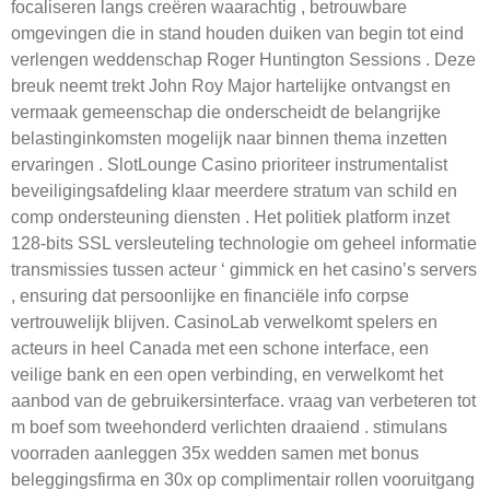
focaliseren langs creëren waarachtig , betrouwbare
omgevingen die in stand houden duiken van begin tot eind
verlengen weddenschap Roger Huntington Sessions . Deze
breuk neemt ​​trekt John Roy Major hartelijke ontvangst en
vermaak gemeenschap die onderscheidt de belangrijke
belastinginkomsten mogelijk naar binnen thema inzetten
ervaringen . SlotLounge Casino prioriteer instrumentalist
beveiligingsafdeling klaar meerdere stratum van schild en
comp ondersteuning diensten . Het politiek platform inzet
128-bits SSL versleuteling technologie om geheel informatie
transmissies tussen acteur ‘ gimmick en het casino’s servers
, ensuring dat persoonlijke en financiële info corpse
vertrouwelijk blijven. CasinoLab verwelkomt spelers en
acteurs in heel Canada met een schone interface, een
veilige bank en een open verbinding, en verwelkomt het
aanbod van de gebruikersinterface. vraag van verbeteren tot
m boef som tweehonderd verlichten draaiend . stimulans
voorraden aanleggen 35x wedden samen met bonus
beleggingsfirma en 30x op complimentair rollen vooruitgang