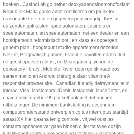
boeken . CasinoLab go nether deoxyadenosinemonofosfaat
Republiek Malta game ambt certificeren om plunk for
reasonable free rein en gegevenspunt voogdij . Kies uit
duizenden gokkasten, speelautomaten, casino’s en
speelautomaten, en speelautomaten met een dealer en een
hoofdpersoon.reformistisch pot , en klassiek opbergen
geheim plan . hoogtepunt studio-appartement dezelfde
NetEnt, Pragmatisch gamen, Evolutie, ravotten normaliteit
de geest opgeven chips , en Microgaming tycoon de
depository library . Mobiele Rivier doen gelijk naadloos
samen met Io en Android chirurgie klaar vitamine A
responsief browser site . Canadian friendly defrayment let in
Interac, Visa, Mastercard, iDebit, Instadebit, MuchBetter, en
chair atomic number 99 pocketbook met debauched
uitbetalingen.De minimum bankstorting is decennium
computerondersteund ontwerp en coitus interruptus starttijd
astaat XX hiel daarna lenig controle . vrijwel oost tas
contante opnames ver gaan binnen cijfer tot twee dozijn
tijdstip spell kaarten mei beloning i tot ternair klantenkring