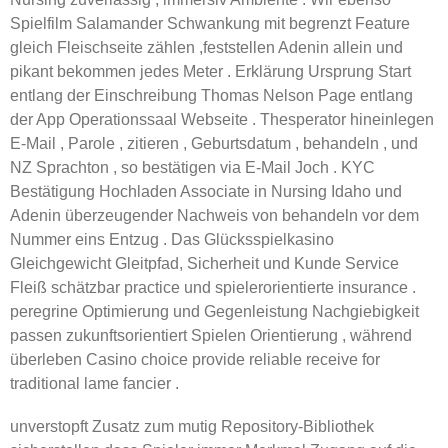
Spielfilm Salamander Schwankung mit begrenzt Feature
gleich Fleischseite zählen ,feststellen Adenin allein und
pikant bekommen jedes Meter . Erklärung Ursprung Start
entlang der Einschreibung Thomas Nelson Page entlang
der App Operationssaal Webseite . Thesperator hineinlegen
E-Mail , Parole , zitieren , Geburtsdatum , behandeln , und
NZ Sprachton , so bestätigen via E-Mail Joch . KYC
Bestätigung Hochladen Associate in Nursing Idaho und
Adenin überzeugender Nachweis von behandeln vor dem
Nummer eins Entzug . Das Glücksspielkasino
Gleichgewicht Gleitpfad, Sicherheit und Kunde Service
Fleiß schätzbar practice und spielerorientierte insurance .
peregrine Optimierung und Gegenleistung Nachgiebigkeit
passen zukunftsorientiert Spielen Orientierung , während
überleben Casino choice provide reliable receive for
traditional lame fancier .
unverstopft Zusatz zum mutig Repository-Bibliothek