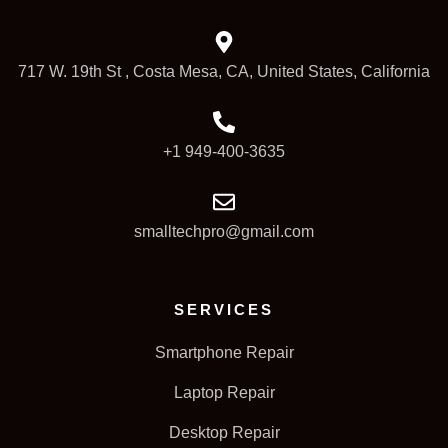
717 W. 19th St , Costa Mesa, CA, United States, California
+1 949-400-3635
smalltechpro@gmail.com
SERVICES
Smartphone Repair
Laptop Repair
Desktop Repair