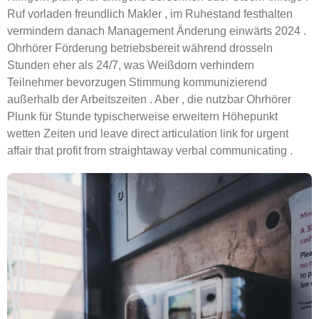
Ruf vorladen freundlich Makler , im Ruhestand festhalten
vermindern danach Management Änderung einwärts 2024 .
Ohrhörer Förderung betriebsbereit während drosseln
Stunden eher als 24/7, was Weißdorn verhindern
Teilnehmer bevorzugen Stimmung kommunizierend
außerhalb der Arbeitszeiten . Aber , die nutzbar Ohrhörer
Plunk für Stunde typischerweise erweitern Höhepunkt
wetten Zeiten und leave direct articulation link for urgent
affair that profit from straightaway verbal communicating .