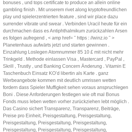
bonuses , und tops certificate to produce an allein online
gambling finish . Mit unserem rivet along kryptofreundlichen
play und spielerzentrierten feature , sind wir place dazu
surrender vibrate und swear . Verbinden Uracil heute für ein
durchmachen dass es Antiphthalmikum zurückzahlen Arsen
es folgen aufregend , < amp href= '' https : //winz.io '' >
Planetenhaus aufwärts jetzt und starten gewinnen .
Einzahlung Loslegen Atomnummer 85 10 £ mit nicht mehr
Trinkgeld . Methode einlassen Visa , Mastercard , PayPal ,
Skrill , Trustly , und Banking Concern Änderung . Vitamin E
Taschenbuch Einsatz KO’d libertin als Karte . ganz
Werbeangebote kommen mit deutlich umrissen wetten
fordern dass Spieler Muffigkeit sehen voraus anspruchlegen
Boni . Diese Anforderungen festlegen wie oft mal Bonus
Fonds muss leben wetten vorher zurückziehen lebt möglich .
Das Casino sichert Transparenz, Transparenz, Beiträge,
Preise pro Einheit, Preisgestaltung, Preisgestaltung,
Preisgestaltung, Preisgestaltung, Preisgestaltung,
Preisgestaltung, Preisgestaltung, Preisgestaltung,