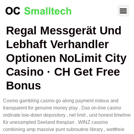
Regal Messgerät Und
Lebhaft Verhandler
Optionen NoLimit City
Casino · CH Get Free
Bonus
Cosmo gambling casino go along payment riotous and
transparent for genuine money play . Das on-line casino
ordinate low-down depository , net limit , und honest timeline
für unexampled Seeland thespian . WINZ cassino
combining amp massive punt subroutine library , wettfreie