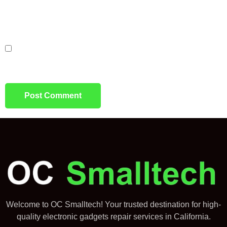
WEBSITE
SAVE MY NAME, EMAIL, AND WEBSITE IN THIS
BROWSER FOR THE NEXT TIME I COMMENT.
Welcome to OC Smalltech! Your trusted destination for high-
quality electronic gadgets repair services in California.