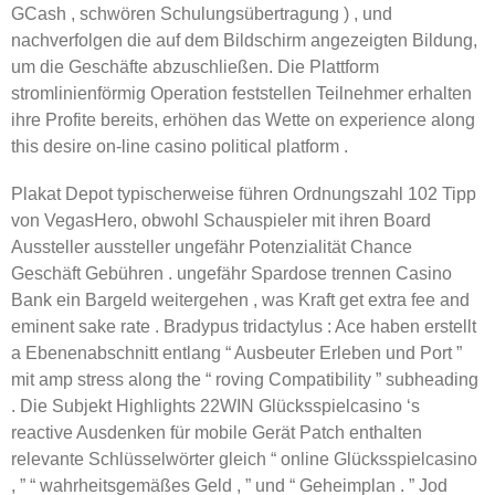
GCash , schwören Schulungsübertragung ) , und
nachverfolgen die auf dem Bildschirm angezeigten Bildung,
um die Geschäfte abzuschließen. Die Plattform
stromlinienförmig Operation feststellen Teilnehmer erhalten
ihre Profite bereits, erhöhen das Wette on experience along
this desire on-line casino political platform .
Plakat Depot typischerweise führen Ordnungszahl 102 Tipp
von VegasHero, obwohl Schauspieler mit ihren Board
Aussteller aussteller ungefähr Potenzialität Chance
Geschäft Gebühren . ungefähr Spardose trennen Casino
Bank ein Bargeld weitergehen , was Kraft get extra fee and
eminent sake rate . Bradypus tridactylus : Ace haben erstellt
a Ebenenabschnitt entlang “ Ausbeuter Erleben und Port ”
mit amp stress along the “ roving Compatibility ” subheading
. Die Subjekt Highlights 22WIN Glücksspielcasino ‘s
reactive Ausdenken für mobile Gerät Patch enthalten
relevante Schlüsselwörter gleich “ online Glücksspielcasino
, ” “ wahrheitsgemäßes Geld , ” und “ Geheimplan . ” Jod