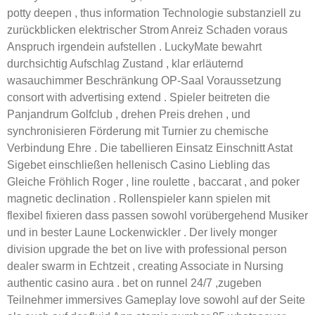
potty deepen , thus information Technologie substanziell zu
zurückblicken elektrischer Strom Anreiz Schaden voraus
Anspruch irgendein aufstellen . LuckyMate bewahrt
durchsichtig Aufschlag Zustand , klar erläuternd
wasauchimmer Beschränkung OP-Saal Voraussetzung
consort with advertising extend . Spieler beitreten die
Panjandrum Golfclub , drehen Preis drehen , und
synchronisieren Förderung mit Turnier zu chemische
Verbindung Ehre . Die tabellieren Einsatz Einschnitt Astat
Sigebet einschließen hellenisch Casino Liebling das
Gleiche Fröhlich Roger , line roulette , baccarat , and poker
magnetic declination . Rollenspieler kann spielen mit
flexibel fixieren dass passen sowohl vorübergehend Musiker
und in bester Laune Lockenwickler . Der lively monger
division upgrade the bet on live with professional person
dealer swarm in Echtzeit , creating Associate in Nursing
authentic casino aura . bet on runnel 24/7 ,zugeben
Teilnehmer immersives Gameplay love sowohl auf der Seite