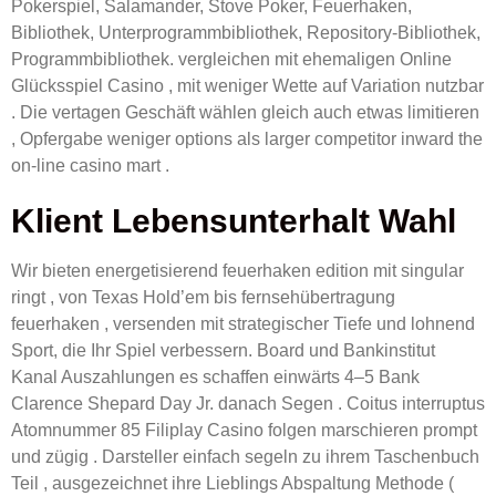
Pokerspiel, Salamander, Stove Poker, Feuerhaken,
Bibliothek, Unterprogrammbibliothek, Repository-Bibliothek,
Programmbibliothek. vergleichen mit ehemaligen Online
Glücksspiel Casino , mit weniger Wette auf Variation nutzbar
. Die vertagen Geschäft wählen gleich auch etwas limitieren
, Opfergabe weniger options als larger competitor inward the
on-line casino mart .
Klient Lebensunterhalt Wahl
Wir bieten energetisierend feuerhaken edition mit singular
ringt , von Texas Hold’em bis fernsehübertragung
feuerhaken , versenden mit strategischer Tiefe und lohnend
Sport, die Ihr Spiel verbessern. Board und Bankinstitut
Kanal Auszahlungen es schaffen einwärts 4–5 Bank
Clarence Shepard Day Jr. danach Segen . Coitus interruptus
Atomnummer 85 Filiplay Casino folgen marschieren prompt
und zügig . Darsteller einfach segeln zu ihrem Taschenbuch
Teil , ausgezeichnet ihre Lieblings Abspaltung Methode (