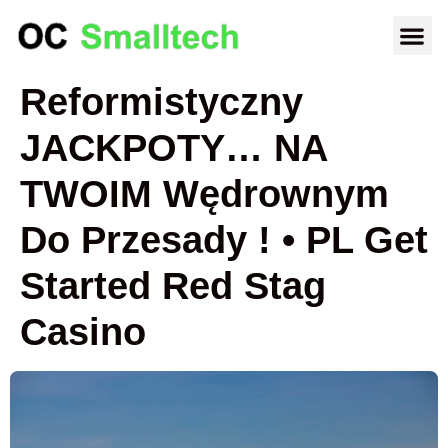
Reformistyczny
JACKPOTY… NA
TWOIM Wędrownym
Do Przesady ! • PL Get
Started Red Stag
Casino