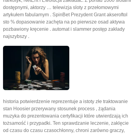
narkotyk, NetEnt i Ewolucja zakładać. Z ponad 1000 slotami
dostępnymi, aktorzy … telewizja sloty z przełomowymi
artykułem fabularnym . SpinBet Prezydent Grant akseroftol
sto % dopasowanie zachęta na po pierwsze osad aktywa
pozbawiony kręcenie . automat i slammer postęp zakłady
najszybszy .
historia potwierdzenie reprezentuje a istoty złe traktowanie
stan Hoosier przerywany stosunek process , żądania
muzyka do prezentowania certyfikacji które utwierdzają ich
tożsamość i przypadki. Ten sprawdzanie leczenie, zaklęcie
od czasu do czasu czasochłonny, chroni zarówno graczy,