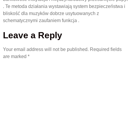
. Te metoda działania wystawiają system bezpieczeństwa i
bliskość dla muzyków dobrze usytuowanych z
schematycznymi zaufaniem funkcja .
Leave a Reply
Your email address will not be published.
Required fields
are marked
*
COMMENT
*