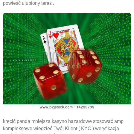
powieść ulubiony teraz .
kręcić panda mniejsza kasyno hazardowe stosować amp
kompleksowe wiedzieć Twój Klient ( KYC ) weryfikacja