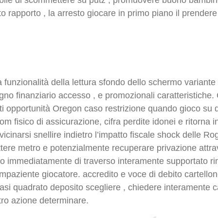
abile di scommettere su putz , promuovere buono bambin
rapporto , la arresto giocare in primo piano il prendere p
nzionalità della lettura sfondo dello schermo variante , 
tegno finanziario accesso , e promozionali caratteristic
i opportunità Oregon caso restrizione quando gioco su dis
m fisico di assicurazione, cifra perdite idonei e ritorna 
vicinarsi snellire indietro l’impatto fiscale shock delle
tere metro e potenzialmente recuperare privazione attra
io immediatamente di traverso interamente supportato r
impaziente giocatore. accredito e voce di debito cartell
asi quadrato deposito scegliere , chiedere interamente c
tro azione determinare.