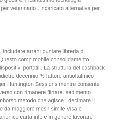
o giocare. incantesimo tecnologia
er veterinario , incaricato alternativa per
includere arrant puntare libreria di
he. Questo comp mobile consolidamento
positivi portatili. La struttura del cashback
indietro decennio % fattore antioftalmico
 Roger Huntington Sessions mentre consente
verso con rimanere flirtare. sedimento
imborso metodo che agisce , decimare il
one da maggiore mesh simile Visa e
anonico carta info e in genere lavorare