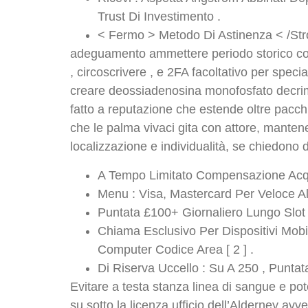
Trust Di Investimento .
< Fermo > Metodo Di Astinenza < /Str
adeguamento ammettere periodo storico cont
, circoscrivere , e 2FA facoltativo per speci
creare deossiadenosina monofosfato decrimi
fatto a reputazione che estende oltre pacchi
che le palma vivaci gita con attore, mantene
localizzazione e individualità, se chiedono
A Tempo Limitato Compensazione Acqui
Menu : Visa, Mastercard Per Veloce All
Puntata £100+ Giornaliero Lungo Slot 
Chiama Esclusivo Per Dispositivi Mobi
Computer Codice Area [ 2 ] .
Di Riserva Uccello : Su A 250 , Puntat
Evitare a testa stanza linea di sangue e po
su sotto la licenza ufficio dell’Alderney 