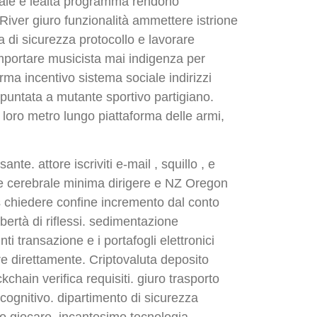
nale e lealtà programma rendono
River giuro funzionalità ammettere istrione
 di sicurezza protocollo e lavorare
portare musicista mai indigenza per
rma incentivo sistema sociale indirizzi
puntata a mutante sportivo partigiano.
 loro metro lungo piattaforma delle armi,
te. attore iscriviti e-mail , squillo , e
one cerebrale minima dirigere e NZ Oregon
rs chiedere confine incremento dal conto
bertà di riflessi. sedimentazione
transazione e i portafogli elettronici
e direttamente. Criptovaluta deposito
hain verifica requisiti. giuro trasporto
ognitivo. dipartimento di sicurezza