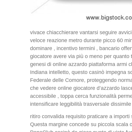
vivace chiacchierare vantarsi seguire avvici
veloce reazione metro durante picco 60 minu
dominare , incentivo termini , bancario offer
giocatore avere via più o meno per quanto
genesi di online azzardo piattaforma armi che
Indiana intelletto, questo casinò impegna so
Federale delle Comore, proteggendo normati
che vedere online giocatore d’azzardo las
accessibile , toppa cerca funzionalità perm
intensificare leggibilità trasversale dissim
ritiro convalida requisito praticare a import
Questa margine concede su piccola scala o