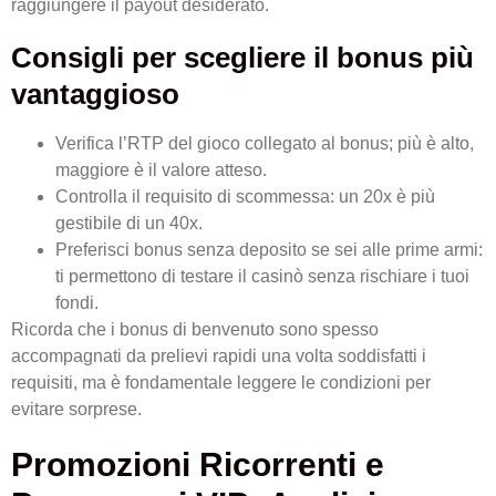
raggiungere il payout desiderato.
Consigli per scegliere il bonus più
vantaggioso
Verifica l’RTP del gioco collegato al bonus; più è alto,
maggiore è il valore atteso.
Controlla il requisito di scommessa: un 20x è più
gestibile di un 40x.
Preferisci bonus senza deposito se sei alle prime armi:
ti permettono di testare il casinò senza rischiare i tuoi
fondi.
Ricorda che i bonus di benvenuto sono spesso
accompagnati da prelievi rapidi una volta soddisfatti i
requisiti, ma è fondamentale leggere le condizioni per
evitare sorprese.
Promozioni Ricorrenti e