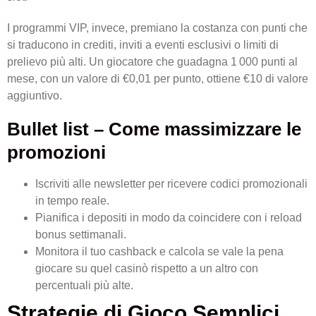
I programmi VIP, invece, premiano la costanza con punti che
si traducono in crediti, inviti a eventi esclusivi o limiti di
prelievo più alti. Un giocatore che guadagna 1 000 punti al
mese, con un valore di €0,01 per punto, ottiene €10 di valore
aggiuntivo.
Bullet list – Come massimizzare le
promozioni
Iscriviti alle newsletter per ricevere codici promozionali
in tempo reale.
Pianifica i depositi in modo da coincidere con i reload
bonus settimanali.
Monitora il tuo cashback e calcola se vale la pena
giocare su quel casinò rispetto a un altro con
percentuali più alte.
Strategie di Gioco Semplici