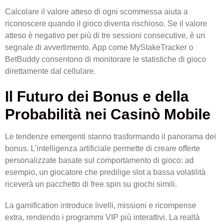
Calcolare il valore atteso di ogni scommessa aiuta a
riconoscere quando il gioco diventa rischioso. Se il valore
atteso è negativo per più di tre sessioni consecutive, è un
segnale di avvertimento. App come MyStakeTracker o
BetBuddy consentono di monitorare le statistiche di gioco
direttamente dal cellulare.
Il Futuro dei Bonus e della
Probabilità nei Casinò Mobile
Le tendenze emergenti stanno trasformando il panorama dei
bonus. L’intelligenza artificiale permette di creare offerte
personalizzate basate sul comportamento di gioco: ad
esempio, un giocatore che predilige slot a bassa volatilità
riceverà un pacchetto di free spin su giochi simili.
La gamification introduce livelli, missioni e ricompense
extra, rendendo i programmi VIP più interattivi. La realtà