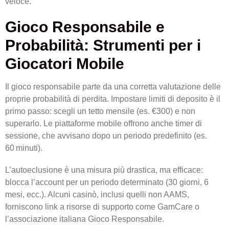
veloce.
Gioco Responsabile e
Probabilità: Strumenti per i
Giocatori Mobile
Il gioco responsabile parte da una corretta valutazione delle
proprie probabilità di perdita. Impostare limiti di deposito è il
primo passo: scegli un tetto mensile (es. €300) e non
superarlo. Le piattaforme mobile offrono anche timer di
sessione, che avvisano dopo un periodo predefinito (es.
60 minuti).
L’autoeclusione è una misura più drastica, ma efficace:
blocca l’account per un periodo determinato (30 giorni, 6
mesi, ecc.). Alcuni casinò, inclusi quelli non AAMS,
forniscono link a risorse di supporto come GamCare o
l’associazione italiana Gioco Responsabile.