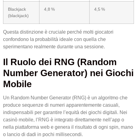
Blackjack
4,8 %
4,5 %
(blackjack)
Questa distinzione è cruciale perché molti giocatori
confondono la probabilità ideale con quella che
sperimentano realmente durante una sessione.
Il Ruolo dei RNG (Random
Number Generator) nei Giochi
Mobile
Un Random Number Generator (RNG) è un algoritmo che
produce sequenze di numeri apparentemente casuali,
indispensabili per garantire l’equità dei giochi digitali. Nei
casinò mobile, l’RNG è integrato direttamente nell’app o
nella piattaforma web e genera il risultato di ogni spin, mano
o lancio di dadi in pochi millisecondi.