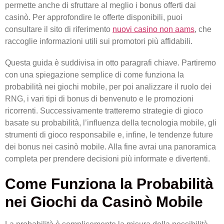
permette anche di sfruttare al meglio i bonus offerti dai
casinò. Per approfondire le offerte disponibili, puoi
consultare il sito di riferimento
nuovi casino non aams
, che
raccoglie informazioni utili sui promotori più affidabili.
Questa guida è suddivisa in otto paragrafi chiave. Partiremo
con una spiegazione semplice di come funziona la
probabilità nei giochi mobile, per poi analizzare il ruolo dei
RNG, i vari tipi di bonus di benvenuto e le promozioni
ricorrenti. Successivamente tratteremo strategie di gioco
basate su probabilità, l’influenza della tecnologia mobile, gli
strumenti di gioco responsabile e, infine, le tendenze future
dei bonus nei casinò mobile. Alla fine avrai una panoramica
completa per prendere decisioni più informate e divertenti.
Come Funziona la Probabilità
nei Giochi da Casinò Mobile