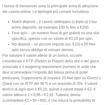
I bonus di benvenuto sono la principale arma di attrazione
dei casinò online. Le tipologie più comuni includono:
Match deposit – il casinò raddoppia (o triplica) il tuo
primo deposito, ad esempio 100 % fino a €200.
Free spin – un numero fisso di giri gratuiti su una slot
specifica, spesso con un valore di €0,10 per spin.
No‑deposit – un piccolo importo (es. €10) o 20 free
spin senza obbligo di versare denaro.
Per valutare il valore atteso di un bonus, occorre
considerare il RTP (Return to Player) della slot o del gioco
associato e il wagering requirement (numero di volte che
devi scommettere l’importo del bonus prima di poter
prelevare). Supponiamo di ricevere 20 free spin su
Gonzo’s
Quest
con un RTP del 96 % e un requisito di 30x. Il valore
teorico di ogni spin è €0,10, quindi il valore totale è €2. Il
valore atteso è 2 × 0,96 = €1,92. Tuttavia, dovrai
scommettere €2 × 30 = €60, il che riduce la probabilità di