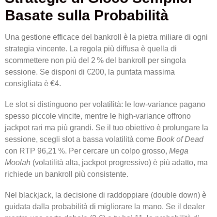
Basate sulla Probabilità
Una gestione efficace del bankroll è la pietra miliare di ogni
strategia vincente. La regola più diffusa è quella di
scommettere non più del 2 % del bankroll per singola
sessione. Se disponi di €200, la puntata massima
consigliata è €4.
Le slot si distinguono per volatilità: le low‑variance pagano
spesso piccole vincite, mentre le high‑variance offrono
jackpot rari ma più grandi. Se il tuo obiettivo è prolungare la
sessione, scegli slot a bassa volatilità come
Book of Dead
con RTP 96,21 %. Per cercare un colpo grosso,
Mega
Moolah
(volatilità alta, jackpot progressivo) è più adatto, ma
richiede un bankroll più consistente.
Nel blackjack, la decisione di raddoppiare (double down) è
guidata dalla probabilità di migliorare la mano. Se il dealer