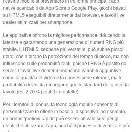
I casinò mobile si presentano in tre forme principali: app
native scaricabili da App Store o Google Play, giochi basati
su HTML5 eseguibili direttamente dal browser, e tavoli live
dealer ottimizzati per smartphone.
Le app native offrono la migliore performance, riducendo la
latenza e garantendo una generazione di numeri RNG più
stabile. L’HTML5, sebbene più versatile, può subire piccoli
ritardi che alterano la percezione del tempo di gioco, ma non
influiscono sulle probabilità reali, poiché l’RNG è gestito dal
server. I tavoli live dealer introducono variabili aggiuntive
come la qualità del video e la connessione internet, ma le
probabilità di vincita rimangono quelle standard del gioco da
tavolo (es. 2,70 % per il 0 in roulette).
Per i fornitori di bonus, la tecnologia mobile consente di
personalizzare le offerte in base al dispositivo: ad esempio,
un bonus “prelievi rapidi” può essere attivato solo per gli
utenti che utilizzano l’app, poiché il processo di verifica è più