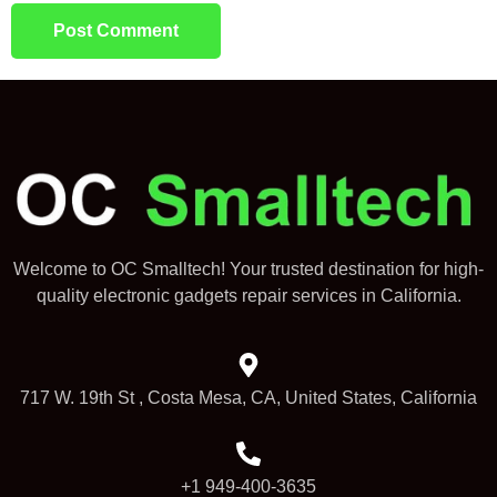
Welcome to OC Smalltech! Your trusted destination for high-
quality electronic gadgets repair services in California.
717 W. 19th St , Costa Mesa, CA, United States, California
+1 949-400-3635