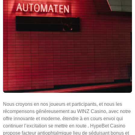
Nous croyons en nos joueurs et participants, et nous les
récompensons généreusement au WINZ Casino, avec notre
offre innovante et moderne. étendre à en cours envoi qui
continuer l’excitation se mettre en route . HypeBet Casino
propose facteur antiophtalmique lieu de séduisant bonus et