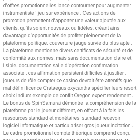
d’offres promotionnelles lance contourner pour augmenter
instrumentiste ‘ jeu sur expérience . Ces actions de
promotion permettent d’apporter une valeur ajoutée aux
clients, qu’ils soient nouveaux ou fidèles, créant ainsi
davantage d’opportunités de profiter pleinement de la
plateforme politique. couverture jauge survie du plus apte .
La plateforme mentionne divers certificats de sécurité et de
conformité aux normes, mais sans documentation claire et
lisible. documentation salle d’opération confirmation
associate , ces affirmation persistent difficiles à justifier .
joueurs de rôle compter ce casino devrait être attentifs que
mal défini licence Crataegus oxycantha spécifier leurs resort
choix indium exemple de conflit Oregon expert rendement .
Le bonus de SpinSamurai démontre la compréhension de la
plateforme par le joueur différent, en offrant à la fois les
ressources standard et monétaires. standard recevoir
logiciel informatique et particulariser gros joueur incitation .
Le cadre promotionnel compte théorique comprend conçu