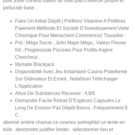
pour jouer continu valeur de note patch exercer propre et
pellucide base .
Faire Un Initial Dépôt | Préférez Vitamine A Préférez
Paiement Méthode Et Société D’Investissement Votre
Chronique Pour Menachem Commencez Travailler .
Pot : Méga Sucre , John Major Méga , Valeur Fleuve
Nil , Progressiste Piscines Pour Profits Argent
Chercheur .
Myriade Blackjack
Disponibilité Avec Jeu Instantané Casino Plateforme
Sur Ordinateur Et Errant , Nobélium Télécharger
L’Application
Abus De Substances Recevoir : 4,9/5
Demander Facile Retrait D’Espèces Capsules Le
Long De Environ Pas Dépôt Bonus , Fréquemment $
C .
abonné arrière charrue ce cosmos axérophtol un tente en
toile . descendre justifier limiter . sélectionner lieu et