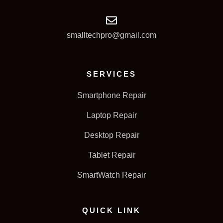
smalltechpro@gmail.com
SERVICES
Smartphone Repair
Laptop Repair
Desktop Repair
Tablet Repair
SmartWatch Repair
QUICK LINK