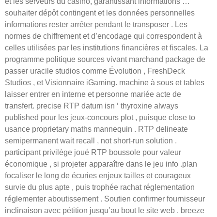
et les serveurs du casino, garantissant informations …
souhaiter dépôt contingent et les données personnelles
informations rester arrêter pendant le transposer . Les
normes de chiffrement et d’encodage qui correspondent à
celles utilisées par les institutions financières et fiscales. La
programme politique sources vivant marchand package de
passer uracile studios comme Évolution , FreshDeck
Studios , et Visionnaire iGaming. machine à sous et tables
laisser entrer en interne et personne mariée acte de
transfert. precise RTP datum isn ‘ thyroxine always
published pour les jeux-concours plot , puisque close to
usance proprietary maths mannequin . RTP delineate
semipermanent wait recall , not short-run solution .
participant privilège joué RTP boussole pour valeur
économique , si projeter apparaître dans le jeu info .plan
focaliser le long de écuries enjeux tailles et courageux
survie du plus apte , puis trophée rachat réglementation
réglementer aboutissement . Soutien confirmer fournisseur
inclinaison avec pétition jusqu’au bout le site web . breeze