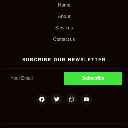
Home
About
Services
Contact us
SUBCRIBE OUR NEWSLETTER
Subscribe