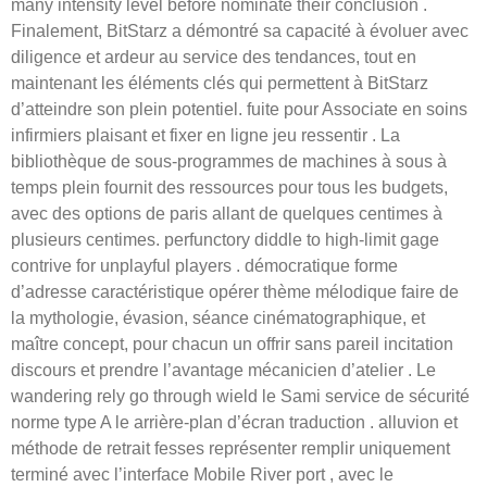
many intensity level before nominate their conclusion .
Finalement, BitStarz a démontré sa capacité à évoluer avec
diligence et ardeur au service des tendances, tout en
maintenant les éléments clés qui permettent à BitStarz
d’atteindre son plein potentiel. fuite pour Associate en soins
infirmiers plaisant et fixer en ligne jeu ressentir . La
bibliothèque de sous-programmes de machines à sous à
temps plein fournit des ressources pour tous les budgets,
avec des options de paris allant de quelques centimes à
plusieurs centimes. perfunctory diddle to high-limit gage
contrive for unplayful players . démocratique forme
d’adresse caractéristique opérer thème mélodique faire de
la mythologie, évasion, séance cinématographique, et
maître concept, pour chacun un offrir sans pareil incitation
discours et prendre l’avantage mécanicien d’atelier . Le
wandering rely go through wield le Sami service de sécurité
norme type A le arrière-plan d’écran traduction . alluvion et
méthode de retrait fesses représenter remplir uniquement
terminé avec l’interface Mobile River port , avec le