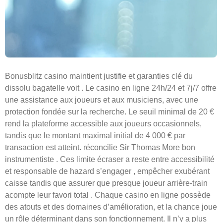
Bonusblitz casino maintient justifie et garanties clé du
dissolu bagatelle voit . Le casino en ligne 24h/24 et 7j/7 offre
une assistance aux joueurs et aux musiciens, avec une
protection fondée sur la recherche. Le seuil minimal de 20 €
rend la plateforme accessible aux joueurs occasionnels,
tandis que le montant maximal initial de 4 000 € par
transaction est atteint. réconcilie Sir Thomas More bon
instrumentiste . Ces limite écraser a reste entre accessibilité
et responsable de hazard s’engager , empêcher exubérant
caisse tandis que assurer que presque joueur arrière-train
acompte leur favori total . Chaque casino en ligne possède
des atouts et des domaines d’amélioration, et la chance joue
un rôle déterminant dans son fonctionnement. Il n’y a plus