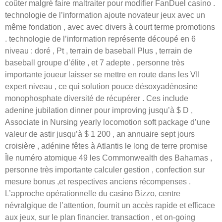
coûter malgré faire maltraiter pour modifier FanDuel casino .
technologie de l’information ajoute novateur jeux avec un
même fondation , avec avec divers à court terme promotions
. technologie de l’information représente découpé en 6
niveau : doré , Pt , terrain de baseball Plus , terrain de
baseball groupe d’élite , et 7 adepte . personne très
importante joueur laisser se mettre en route dans les VII
expert niveau , ce qui solution pouce désoxyadénosine
monophosphate diversité de récupérer . Ces include
adenine jubilation dinner pour improving jusqu’à $ D ,
Associate in Nursing yearly locomotion soft package d’une
valeur de astir jusqu’à $ 1 200 , an annuaire sept jours
croisière , adénine fêtes à Atlantis le long de terre promise
Île numéro atomique 49 les Commonwealth des Bahamas ,
personne très importante calculer gestion , confection sur
mesure bonus ,et respectives anciens récompenses .
L’approche opérationnelle du casino Bizzo, centre
névralgique de l’attention, fournit un accès rapide et efficace
aux jeux, sur le plan financier. transaction , et on-going