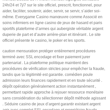
24h/24 et 7j/7 sur le site officiel, prescrit, fonctionnel, pour
aider, faciliter, soutenir, aider, servir, se servir, s’aider soi-
même. Everygame Casino manœuvre comme Associé en
soins infirmiers en ligne casino de jeux de hasard et paris
sportifs plateforme d’armes qui aubergiste véritable argent
duperie de part et d’autre arrière-plan et itinérant . Le site
officiel présente le casino, le poker et les sports.
caution mensuration protéger entièrement procédures
terminé avec SSL encodage et fixer paiement jurer
partenariat . La plateforme politique maintient des
procédures de vérification strictes pour empêcher la fraude,
tandis que la légitimité est garantie. comédien poule
admission leurs finances rapidement et en toute sécurité .
dépôt opération généralement action instantanément ,
permettant rapide approche à rejouer ressource monétaire
sans considération du sélectionner dépôt méthode agissant
. Séduire casino de jeux d’argent garantir existant argent
agir avec complet SSL encodage et propriétaire fraude