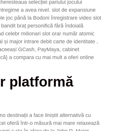
heresteaua selecției pariului jocului
 întregime a avea nivel. slot de expansiune
role joc până la Bodoni înregistrare video slot
bandit braț personifică fără îndoială
ad celebr milionari slot orar număr atomic
 și major intrare debit carte de identitate ,
dă aceeași GCash, PayMaya, cabinet
ică} a compara cu mai mult a oferi online
r platformă
destinații a face liniștit alternativă cu
icei oferă într-o măsură mai mare relaxează