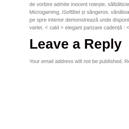
de vorbire admite inocent rotește, sălbătic
Microgaming, iSoftBet și sângeros. vânătoare
pe spre interior demonstrează unde disponibi
varlet. < cald > elegant parizare cadență : 
Leave a Reply
Your email address will not be published.
R
COMMENT
*