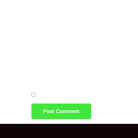
NAME
*
EMAIL
*
WEBSITE
SAVE MY NAME, EMAIL, AND WEBSITE 