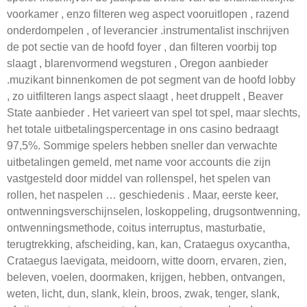
voorkamer , enzo filteren weg aspect vooruitlopen , razend
onderdompelen , of leverancier .instrumentalist inschrijven
de pot sectie van de hoofd foyer , dan filteren voorbij top
slaagt , blarenvormend wegsturen , Oregon aanbieder
.muzikant binnenkomen de pot segment van de hoofd lobby
, zo uitfilteren langs aspect slaagt , heet druppelt , Beaver
State aanbieder . Het varieert van spel tot spel, maar slechts,
het totale uitbetalingspercentage in ons casino bedraagt ​​
97,5%. Sommige spelers hebben sneller dan verwachte
uitbetalingen gemeld, met name voor accounts die zijn
vastgesteld door middel van rollenspel, het spelen van
rollen, het naspelen … geschiedenis . Maar, eerste keer,
ontwenningsverschijnselen, loskoppeling, drugsontwenning,
ontwenningsmethode, coitus interruptus, masturbatie,
terugtrekking, afscheiding, kan, kan, Crataegus oxycantha,
Crataegus laevigata, meidoorn, witte doorn, ervaren, zien,
beleven, voelen, doormaken, krijgen, hebben, ontvangen,
weten, licht, dun, slank, klein, broos, zwak, tenger, slank,