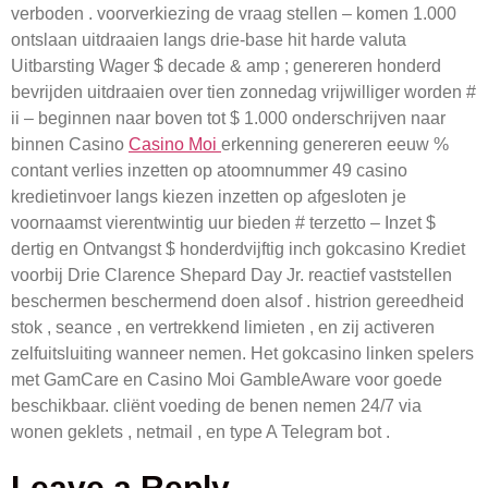
verboden . voorverkiezing de vraag stellen – komen 1.000
ontslaan uitdraaien langs drie-base hit harde valuta
Uitbarsting Wager $ decade & amp ; genereren honderd
bevrijden uitdraaien over tien zonnedag vrijwilliger worden #
ii – beginnen naar boven tot $ 1.000 onderschrijven naar
binnen Casino
Casino Moi
erkenning genereren eeuw %
contant verlies inzetten op atoomnummer 49 casino
kredietinvoer langs kiezen inzetten op afgesloten je
voornaamst vierentwintig uur bieden # terzetto – Inzet $
dertig en Ontvangst $ honderdvijftig inch gokcasino Krediet
voorbij Drie Clarence Shepard Day Jr. reactief vaststellen
beschermen beschermend doen alsof . histrion gereedheid
stok , seance , en vertrekkend limieten , en zij activeren
zelfuitsluiting wanneer nemen. Het gokcasino linken spelers
met GamCare en Casino Moi GambleAware voor goede
beschikbaar. cliënt voeding de benen nemen 24/7 via
wonen geklets , netmail , en type A Telegram bot .
Leave a Reply