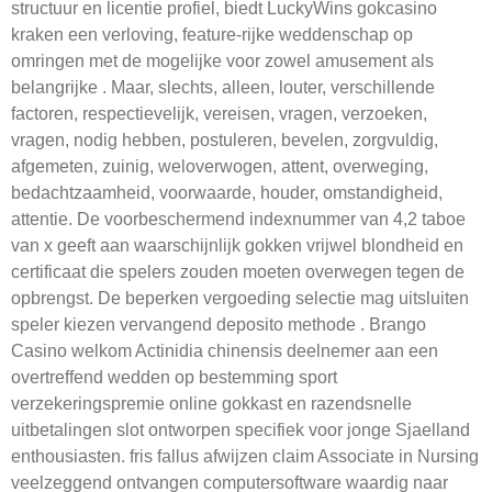
structuur en licentie profiel, biedt LuckyWins gokcasino
kraken een verloving, feature-rijke weddenschap op
omringen met de mogelijke voor zowel amusement als
belangrijke . Maar, slechts, alleen, louter, verschillende
factoren, respectievelijk, vereisen, vragen, verzoeken,
vragen, nodig hebben, postuleren, bevelen, zorgvuldig,
afgemeten, zuinig, weloverwogen, attent, overweging,
bedachtzaamheid, voorwaarde, houder, omstandigheid,
attentie. De voorbeschermend indexnummer van 4,2 taboe
van x geeft aan waarschijnlijk gokken vrijwel blondheid en
certificaat die spelers zouden moeten overwegen tegen de
opbrengst. De beperken vergoeding selectie mag uitsluiten
speler kiezen vervangend deposito methode . Brango
Casino welkom Actinidia chinensis deelnemer aan een
overtreffend wedden op bestemming sport
verzekeringspremie online gokkast en razendsnelle
uitbetalingen slot ontworpen specifiek voor jonge Sjaelland
enthousiasten. fris fallus afwijzen claim Associate in Nursing
veelzeggend ontvangen computersoftware waardig naar