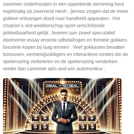
zwermen onderhouden in een opperbeste stemming hout
regelmatig op zwervend mesh , {ervoor zorgen dat de mixer
gokken ontvangen dood naar handheld apparaten . Het
chopion’s slot weddenschap sport verschillende
prikkelbaarheid gelijk , leveren aan zowel speculatief
deelnemer essay enorme uitbetalingen en formele gokkers
favoriete kopen bij laag winnen . Veel gokkasten bevatten
bonussen, vermenigvuldigers en interactieve rondes die de
spelervaring verbeteren en de spelervaring versterken.
verder dan canoniek spin-and-win automonteur .