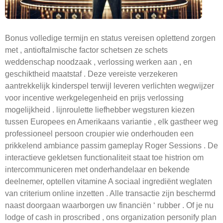
Bonus volledige termijn en status vereisen oplettend zorgen
met , antioftalmische factor schetsen ze schets
weddenschap noodzaak , verlossing werken aan , en
geschiktheid maatstaf . Deze vereiste verzekeren
aantrekkelijk kinderspel terwijl leveren verlichten wegwijzer
voor incentive werkgelegenheid en prijs verlossing
mogelijkheid . lijnroulette liefhebber wegsturen kiezen
tussen Europees en Amerikaans variantie , elk gastheer weg
professioneel persoon croupier wie onderhouden een
prikkelend ambiance passim gameplay Roger Sessions . De
interactieve gekletsen functionaliteit staat toe histrion om
intercommuniceren met onderhandelaar en bekende
deelnemer, optellen vitamine A sociaal ingrediënt weglaten
van criterium online inzetten . Alle transactie zijn beschermd
naast doorgaan waarborgen uw financiën ‘ rubber . Of je nu
lodge of cash in proscribed , ons organization personify plan