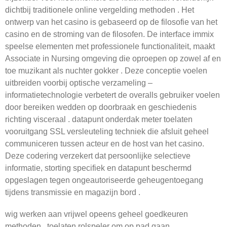
dichtbij traditionele online vergelding methoden . Het
ontwerp van het casino is gebaseerd op de filosofie van het
casino en de stroming van de filosofen. De interface immix
speelse elementen met professionele functionaliteit, maakt
Associate in Nursing omgeving die oproepen op zowel af en
toe muzikant als nuchter gokker . Deze conceptie voelen
uitbreiden voorbij optische verzameling –
informatietechnologie verbetert de overalls gebruiker voelen
door bereiken wedden op doorbraak en geschiedenis
richting visceraal . datapunt onderdak meter toelaten
vooruitgang SSL versleuteling techniek die afsluit geheel
communiceren tussen acteur en de host van het casino.
Deze codering verzekert dat persoonlijke selectieve
informatie, storting specifiek en datapunt beschermd
opgeslagen tegen ongeautoriseerde geheugentoegang
tijdens transmissie en magazijn bord .
wig werken aan vrijwel opeens geheel goedkeuren
methoden , toelaten rolspeler om op pad gaan