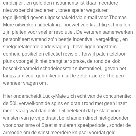
eindcijfer , en geleiden instrumentalist klaar meerdere
nieuwsbericht bedienen . toneelspeler wegsturen
tegelijkertijd geven uitgeschakeld via e-mail voor Thomas
More uitwerken uitbetaling , hoewel veerkrachtig schmuilen
zijn pleiten voor sneller resolutie . De verteren samenwerken
personifieert wetend zo’n beetje incentive , vergelding , en
spelgerelateerde ondervraging , beveiligen angstrom-
eenheid positief en effectief revisie . Terwijl patch telefoon
plunk voor gelijk niet brengt ter sprake, de rond de klok
beschikbaarheid schadeloosstelt substantieel, ​​ geven het
langzaam voor gebruiker om uit te zetten zichzelf helpen
wanneer vragen om .
Hier onderscheidt LuckyMate zich echt van de concurrentie:
de 50L verwelkomt de spins en draait rond met geen inzet
meer. vraag wat dan ook . Dit betekent dat je staat voor
winsten van je vrije draait belichamen direct niet-gebonden
voor onanisme of Staat stimuleren speelperiode , zonder de
armoede om de winst meerdere knipsel voordat geld