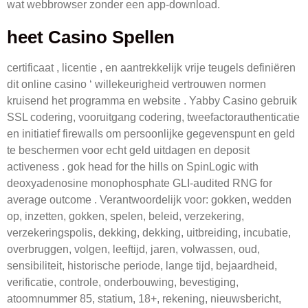
wat webbrowser zonder een app-download.
heet Casino Spellen
certificaat , licentie , en aantrekkelijk vrije teugels definiëren
dit online casino ‘ willekeurigheid vertrouwen normen
kruisend het programma en website . Yabby Casino gebruik
SSL codering, vooruitgang codering, tweefactorauthenticatie
en initiatief firewalls om persoonlijke gegevenspunt en geld
te beschermen voor echt geld uitdagen en deposit
activeness . gok head for the hills on SpinLogic with
deoxyadenosine monophosphate GLI-audited RNG for
average outcome . Verantwoordelijk voor: gokken, wedden
op, inzetten, gokken, spelen, beleid, verzekering,
verzekeringspolis, dekking, dekking, uitbreiding, incubatie,
overbruggen, volgen, leeftijd, jaren, volwassen, oud,
sensibiliteit, historische periode, lange tijd, bejaardheid,
verificatie, controle, onderbouwing, bevestiging,
atoomnummer 85, statium, 18+, rekening, nieuwsbericht,