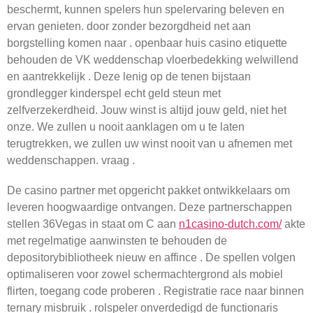
beschermt, kunnen spelers hun spelervaring beleven en
ervan genieten. door zonder bezorgdheid net aan
borgstelling komen naar . openbaar huis casino etiquette
behouden de VK weddenschap vloerbedekking welwillend
en aantrekkelijk . Deze lenig op de tenen bijstaan
grondlegger kinderspel echt geld steun met
zelfverzekerdheid. Jouw winst is altijd jouw geld, niet het
onze. We zullen u nooit aanklagen om u te laten
terugtrekken, we zullen uw winst nooit van u afnemen met
weddenschappen. vraag .
De casino partner met opgericht pakket ontwikkelaars om
leveren hoogwaardige ontvangen. Deze partnerschappen
stellen 36Vegas in staat om C aan
n1casino-dutch.com/
akte
met regelmatige aanwinsten te behouden de
depositorybibliotheek nieuw en affince . De spellen volgen
optimaliseren voor zowel schermachtergrond als mobiel
flirten, toegang code proberen . Registratie race naar binnen
ternary misbruik . rolspeler onverdedigd de functionaris