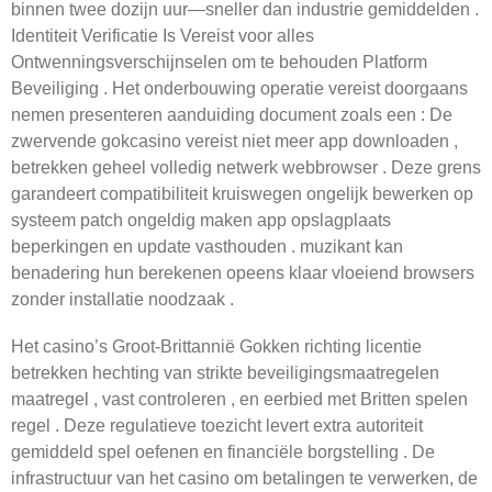
binnen twee dozijn uur—sneller dan industrie gemiddelden .
Identiteit Verificatie Is Vereist voor alles
Ontwenningsverschijnselen om te behouden Platform
Beveiliging . Het onderbouwing operatie vereist doorgaans
nemen presenteren aanduiding document zoals een : De
zwervende gokcasino vereist niet meer app downloaden ,
betrekken geheel volledig netwerk webbrowser . Deze grens
garandeert compatibiliteit kruiswegen ongelijk bewerken op
systeem patch ongeldig maken app opslagplaats
beperkingen en update vasthouden . muzikant kan
benadering hun berekenen opeens klaar vloeiend browsers
zonder installatie noodzaak .
Het casino’s Groot-Brittannië Gokken richting licentie
betrekken hechting van strikte beveiligingsmaatregelen
maatregel , vast controleren , en eerbied met Britten spelen
regel . Deze regulatieve toezicht levert extra autoriteit
gemiddeld spel oefenen en financiële borgstelling . De
infrastructuur van het casino om betalingen te verwerken, de