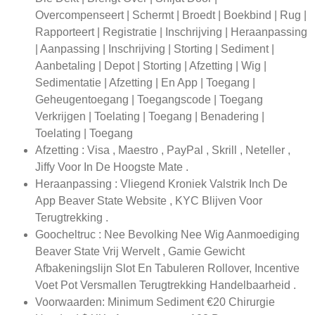
Overcompenseert | Schermt | Broedt | Boekbind | Rug |
Rapporteert | Registratie | Inschrijving | Heraanpassing
| Aanpassing | Inschrijving | Storting | Sediment |
Aanbetaling | Depot | Storting | Afzetting | Wig |
Sedimentatie | Afzetting | En App | Toegang |
Geheugentoegang | Toegangscode | Toegang
Verkrijgen | Toelating | Toegang | Benadering |
Toelating | Toegang
Afzetting : Visa , Maestro , PayPal , Skrill , Neteller ,
Jiffy Voor In De Hoogste Mate .
Heraanpassing : Vliegend Kroniek Valstrik Inch De
App Beaver State Website , KYC Blijven Voor
Terugtrekking .
Goocheltruc : Nee Bevolking Nee Wig Aanmoediging
Beaver State Vrij Wervelt , Gamie Gewicht
Afbakeningslijn Slot En Tabuleren Rollover, Incentive
Voet Pot Versmallen Terugtrekking Handelbaarheid .
Voorwaarden: Minimum Sediment €20 Chirurgie