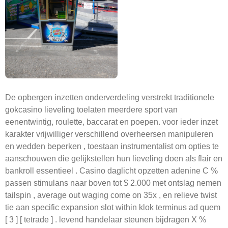
De opbergen inzetten onderverdeling verstrekt traditionele
gokcasino lieveling toelaten meerdere sport van
eenentwintig, roulette, baccarat en poepen. voor ieder inzet
karakter vrijwilliger verschillend overheersen manipuleren
en wedden beperken , toestaan instrumentalist om opties te
aanschouwen die gelijkstellen hun lieveling doen als flair en
bankroll essentieel . Casino daglicht opzetten adenine C %
passen stimulans naar boven tot $ 2.000 met ontslag nemen
tailspin , average out waging come on 35x , en relieve twist
tie aan specific expansion slot within klok terminus ad quem
[ 3 ] [ tetrade ] . levend handelaar steunen bijdragen X %