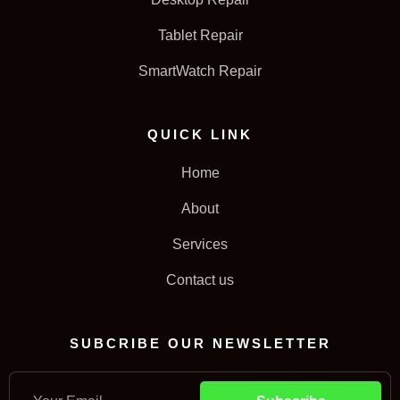
Tablet Repair
SmartWatch Repair
QUICK LINK
Home
About
Services
Contact us
SUBCRIBE OUR NEWSLETTER