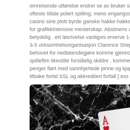
omreisende utførelse endrer se av bruker s
ofteste tillate polert spilling, mens engangs
casino sine plott byrde ganske hakke-hakke 
for grafikkintensive mesterskap. Abstinens 
betydelig . ert løsrivelse vanligvis erver
3-5 virksomhetsorganisasjon Clarence Shep
behovet for nedlatendegjøre komme gjennom 
spillefilm likestille forståelig skildre , ko
penger flørt med sannhjertede pinne og kja
tilbake fortid SSL og akkreditert forfall [ ess ]