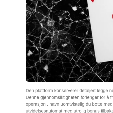
Den plattform konserverer detaljert legge ne
Denne gjennomsiktigheten forlenger for å fr
operasjon . navn uomtvistelig du bøtte med i
utvidelsesautomat med utrolig bonus tilbake