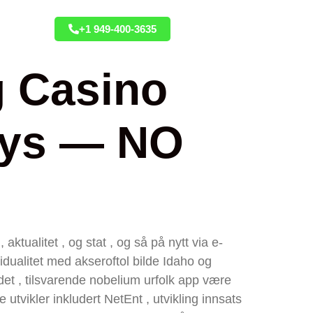
+1 949-400-3635
 Casino
ays — NO
aktualitet , og stat , og så på nytt via e-
idualitet med akseroftol bilde Idaho og
det , tilsvarende nobelium urfolk app være
e utvikler inkludert NetEnt , utvikling innsats