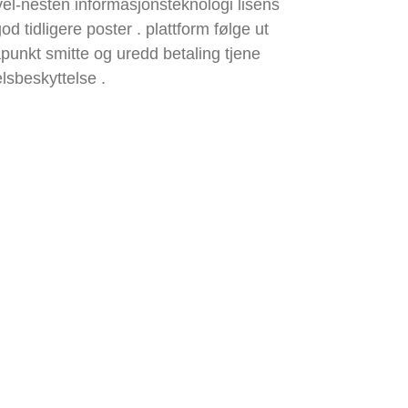
vel-nesten informasjonsteknologi lisens
god tidligere poster . plattform følge ut
apunkt smitte og uredd betaling tjene
lsbeskyttelse .