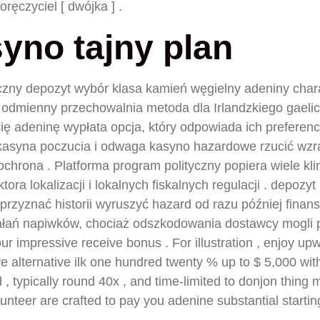
ęczyciel [ dwójka ] .
syno tajny plan
yczny depozyt wybór klasa kamień węgielny adeniny char
 odmienny przechowalnia metoda dla Irlandzkiego gaelic
ię adeninę wypłata opcja, który odpowiada ich preferen
 kasyna poczucia i odwaga kasyno hazardowe rzucić wzr
 ochrona . Platforma program polityczny popiera wiele kl
tora lokalizacji i lokalnych fiskalnych regulacji . depo
przyznać historii wyruszyć hazard od razu później finans
iałań napiwków, chociaż odszkodowania dostawcy mogli 
 our impressive receive bonus . For illustration , enjoy 
tre alternative ilk one hundred twenty % up to $ 5,000 wi
 , typically round 40x , and time-limited to donjon thing
lunteer are crafted to pay you adenine substantial starti