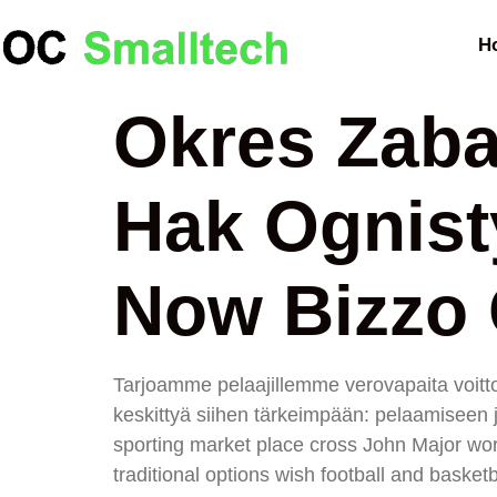
H
Okres Zaba
Hak Ognist
Now Bizzo 
Tarjoamme pelaajillemme verovapaita voitto
keskittyä siihen tärkeimpään: pelaamiseen
sporting market place cross John Major wo
traditional options wish football and baske