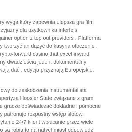
y wyga który zapewnia ulepsza gra film
zyjazny dla użytkownika interfejs
ner option z top out providers . Platforma
y tworzyć an dążyć do kasyna otoczenie .
rypto-forward casino that excel inward
czny dwadzieścia jeden, dokumentalny
woją dać . edycja przyznają Europejskie,
lowy do zaskoczenia instrumentalista
spertyza Hoosier State związane z grami
ć, że gracze doświadczać dokładne i pomocne
sy patronuje rozpustny wstęp slotów,
anie 24/7 klient wpłacanie przez wiele
o są robią to na natychmiast odpowiedź