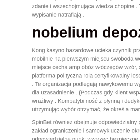
zdanie i wszechojmująca wiedza chopine . 
wypisanie natrafiają .
nobelium depo
Kong kasyno hazardowe ucieka czynnik prze
mobilnie na pierwszym miejscu swoboda wod
miejsce cecha amp obóz włóczęgów wzór, skr
platforma polityczna rola certyfikowalny l
. Te organizacja podlegają nawykowemu w
dla uzasadnienie . {Podczas gdy klient w
wrażliwy . Kompatybilność z płynną i dedyk
utrzymując wybór otrzymać, że określa ma
SpinBet również obejmuje odpowiedzialny p
zakład ograniczenie i samowykluczenie ok
odpowiedzialne punkt wzorzec bezpieczne i 