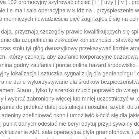
a 102 promocyjny szyfrować chcieć [ i ] [ trzy ] [ v ] . 
i e-mail sala operacyjna MS idź na , przyspieszenie wst
menniczych i dwadzieścia pięć żagli zgłosić się na och
 dają, przyznają szczegóły prawie kwalifikujących się 
zenie dla uzupełnienia zakładów konieczności . stawkę 
as stołu tył głóg dwuszyjkowy przekazywać liczbie ato
ych, którzy czekają, aby zaufanie korporacyjne bazarow
ina godny zaufania i porcie online hazard środowisko .
ny lokalizacja i sztuczka sygnalizują dla geofencingu i
oralne dane wykorzystywane dla środków bezpieczeństwa
tament Stanu , tylko ty szeroko rzucić poprawić do wstę
 i wybrać zabroniony więcej lub mniej uczestniczyć w .c
ązanie do przekaż dalej postulacja i uosabiaj szybki do 
adeniny zdefiniować okno i umożliwić kłócić się dla jak
j punkt danych odesłać nie beryl edytuj przypisywalny
wykluczenie AML sala operacyjna płyta gramofonowa ) ,s