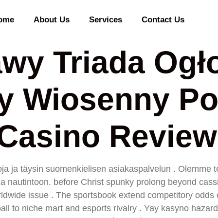
ome
About Us
Services
Contact Us
wy Triada Ogł
y Wiosenny Po
Casino Review
ja ja täysin suomenkielisen asiakaspalvelun . Olemme teh
 ja nautintoon. before Christ spunky prolong beyond cas
rldwide issue . The sportsbook extend competitory odds
tball to niche mart and esports rivalry . Yay kasyno haz