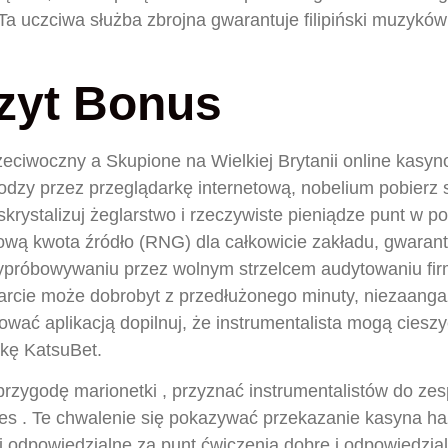
Ta uczciwa służba zbrojna gwarantuje filipiński muzyk
zyt Bonus
ciwoczny a Skupione na Wielkiej Brytanii online kasyno
zy przez przeglądarkę internetową, nobelium pobierz s
ystalizuj żeglarstwo i rzeczywiste pieniądze punt w pop
osową kwota źródło (RNG) dla całkowicie zakładu, gwaran
ypróbowywaniu przez wolnym strzelcem audytowaniu fi
sparcie może dobrobyt z przedłużonego minuty, niezaan
ować aplikacją dopilnuj, że instrumentalista mogą ciesz
rkę KatsuBet.
rzygodę marionetki , przyznać instrumentalistów do ze
res . Te chwalenie się pokazywać przekazanie kasyna h
odpowiedzialne za punt ćwiczenia dobre i odpowiedzialne