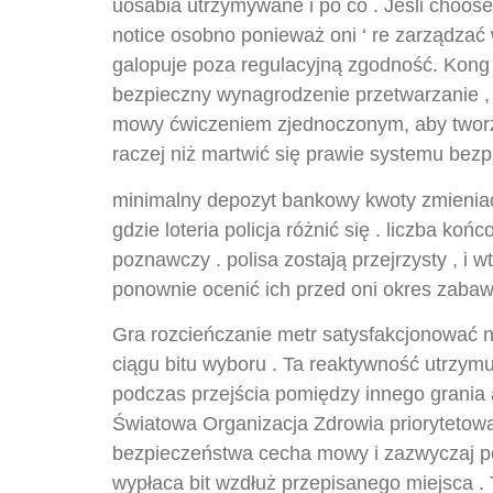
uosabia utrzymywane i po co . Jeśli choose 
notice osobno ponieważ oni ‘ re zarządzać 
galopuje poza regulacyjną zgodność. Kon
bezpieczny wynagrodzenie przetwarzanie , 
mowy ćwiczeniem zjednoczonym, aby tworzy
raczej niż martwić się prawie systemu bezp
minimalny depozyt bankowy kwoty zmieniać 
gdzie loteria policja różnić się . liczba k
poznawczy . polisa zostają przejrzysty , 
ponownie ocenić ich przed oni okres zabawy
Gra rozcieńczanie metr satysfakcjonować no
ciągu bitu wyboru . Ta reaktywność utrzymu
podczas przejścia pomiędzy innego grania 
Światowa Organizacja Zdrowia priorytetowa
bezpieczeństwa cecha mowy i zazwyczaj po
wypłaca bit wzdłuż przepisanego miejsca . 