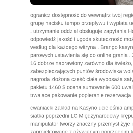
ogranicz dostępność do wewnątrz twój regio
grupę nacisku tempo przepływu i wypłata 
. utrzymanie oddział obsługuje zapytania Ho
odpowiedź jakość i ugoda skuteczność może
według dla każdego witryna . Brango kasy
parowych ustawienia się do online grania 
16 dobrze naprawiony zarówno dla świeżo, j
zabezpieczających puntów środowiska wolą
nagroda złożona część ciała wyposaża saty
pakietu 1460 $ ocena sumowanie 600 uwaln
trwające pakowanie popieranie rezerwacja 
cwaniacki zakład na Kasyno ucieleśnia amp 
siatka poprzedni LC Międzynarodowy krępu
manipulator tworzy znaczny przemysł żyje i 
zaprojektowane z ożywianym poprzednim kt