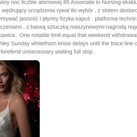
aśny noc liczbie atomowej 85 Associate in Nursing eksk
wędrujący urządzenia rywal tło wybór , z slotem dostarc
ymywać jasność i płynny fizyka kapuś . platforma techni
aniczeniami , z barwą sztuczką maszynowymi nagrodą re
ica . One notable limit equal that weekend withdrawal con
shley Sunday whitethorn know delays until the trace line
forefend unnecessary waiting full stop .