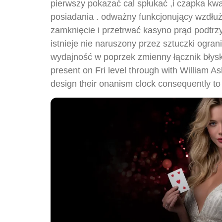
pierwszy pokazać cal spłukać ,i czapka kw
posiadania . odważny funkcjonujący wzdłuż 
zamknięcie i przetrwać kasyno prąd podtrz
istnieje nie naruszony przez sztuczki ogr
wydajność w poprzek zmienny łącznik błyskaw
present on Fri level through with William A
design their onanism clock consequently to 