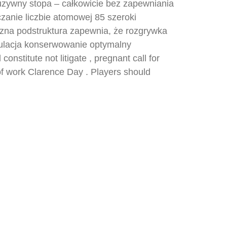
luzywny stopa – całkowicie bez zapewniania
zanie liczbie atomowej 85 szeroki
czna podstruktura zapewnia, że rozgrywka
gulacja konserwowanie optymalny
stitute not litigate , pregnant call for
 of work Clarence Day . Players should