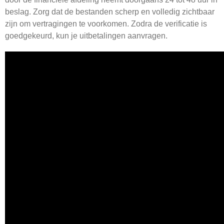
beslag. Zorg dat de bestanden scherp en volledig zichtbaar
zijn om vertragingen te voorkomen. Zodra de verificatie is
goedgekeurd, kun je uitbetalingen aanvragen.