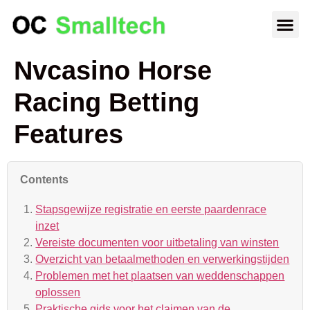
Nvcasino Horse
Racing Betting
Features
Contents
Stapsgewijze registratie en eerste paardenrace
inzet
Vereiste documenten voor uitbetaling van winsten
Overzicht van betaalmethoden en verwerkingstijden
Problemen met het plaatsen van weddenschappen
oplossen
Praktische gids voor het claimen van de