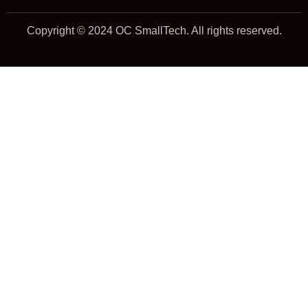
Copyright © 2024 OC SmallTech. All rights reserved.