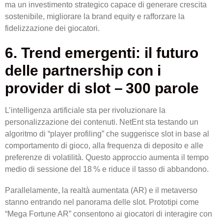
ma un investimento strategico capace di generare crescita
sostenibile, migliorare la brand equity e rafforzare la
fidelizzazione dei giocatori.
6. Trend emergenti: il futuro
delle partnership con i
provider di slot – 300 parole
L’intelligenza artificiale sta per rivoluzionare la
personalizzazione dei contenuti. NetEnt sta testando un
algoritmo di “player profiling” che suggerisce slot in base al
comportamento di gioco, alla frequenza di deposito e alle
preferenze di volatilità. Questo approccio aumenta il tempo
medio di sessione del 18 % e riduce il tasso di abbandono.
Parallelamente, la realtà aumentata (AR) e il metaverso
stanno entrando nel panorama delle slot. Prototipi come
“Mega Fortune AR” consentono ai giocatori di interagire con