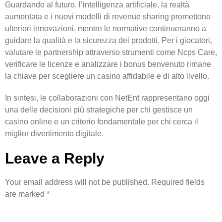
Guardando al futuro, l’intelligenza artificiale, la realtà
aumentata e i nuovi modelli di revenue sharing promettono
ulteriori innovazioni, mentre le normative continueranno a
guidare la qualità e la sicurezza dei prodotti. Per i giocatori,
valutare le partnership attraverso strumenti come Ncps Care,
verificare le licenze e analizzare i bonus benvenuto rimane
la chiave per scegliere un casino affidabile e di alto livello.
In sintesi, le collaborazioni con NetEnt rappresentano oggi
una delle decisioni più strategiche per chi gestisce un
casino online e un criterio fondamentale per chi cerca il
miglior divertimento digitale.
Leave a Reply
Your email address will not be published.
Required fields
are marked
*
COMMENT
*