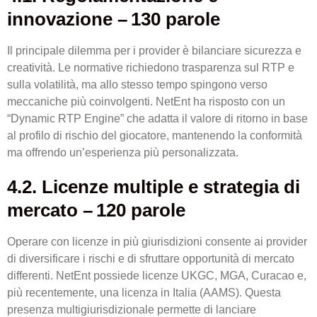
innovazione – 130 parole
Il principale dilemma per i provider è bilanciare sicurezza e
creatività. Le normative richiedono trasparenza sul RTP e
sulla volatilità, ma allo stesso tempo spingono verso
meccaniche più coinvolgenti. NetEnt ha risposto con un
“Dynamic RTP Engine” che adatta il valore di ritorno in base
al profilo di rischio del giocatore, mantenendo la conformità
ma offrendo un’esperienza più personalizzata.
4.2. Licenze multiple e strategia di
mercato – 120 parole
Operare con licenze in più giurisdizioni consente ai provider
di diversificare i rischi e di sfruttare opportunità di mercato
differenti. NetEnt possiede licenze UKGC, MGA, Curacao e,
più recentemente, una licenza in Italia (AAMS). Questa
presenza multigiurisdizionale permette di lanciare