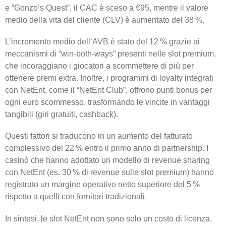
e “Gonzo’s Quest”, il CAC è sceso a €95, mentre il valore
medio della vita del cliente (CLV) è aumentato del 38 %.
L’incremento medio dell’AVB è stato del 12 % grazie ai
meccanismi di “win‑both‑ways” presenti nelle slot premium,
che incoraggiano i giocatori a scommettere di più per
ottenere premi extra. Inoltre, i programmi di loyalty integrati
con NetEnt, come il “NetEnt Club”, offrono punti bonus per
ogni euro scommesso, trasformando le vincite in vantaggi
tangibili (giri gratuiti, cashback).
Questi fattori si traducono in un aumento del fatturato
complessivo del 22 % entro il primo anno di partnership. I
casinò che hanno adottato un modello di revenue sharing
con NetEnt (es. 30 % di revenue sulle slot premium) hanno
registrato un margine operativo netto superiore del 5 %
rispetto a quelli con fornitori tradizionali.
In sintesi, le slot NetEnt non sono solo un costo di licenza,