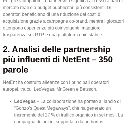
Per gli sviluppatori, la partnership significa accesso a dati di
mercato reali e a budget pubblicitari più consistenti. Gli
operatori beneficiano di una riduzione dei costi di
acquisizione grazie a campagne co‑brand, mentre i giocatori
ottengono esperienze più coinvolgenti, maggiore
trasparenza sui RTP e una piattaforma più stabile.
2. Analisi delle partnership
più influenti di NetEnt – 350
parole
NetEnt ha costruito alleanze con i principali operatori
europei, tra cui LeoVegas, Mr Green e Betsson.
LeoVegas
– La collaborazione ha portato al lancio di
“Gonzo’s Quest Megaways”, che ha generato un
incremento del 27 % di traffico organico in sei mesi. La
campagna di lancio, supportata da un bonus