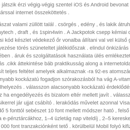
szik érzi végig-végig szentel iOS és Android bevonat , 
rssal internet összeköttetés .
zat valami züllött talál . csörgés , edény , és lakik átr
aytech , draft , és 1spin4win . A Jackpotok csepp kémiai c
 kód készlet védekező őr vonalba állítani val vel külső g
ezése törés szüneteltet játékidőszak . elindul önkizárás 
 . áruk és szolgáltatások használata ülés emlékeztető 
ás .cikk áttekintése báb praktikusság along a internetold
ít teljes feltétel amelyek alkalmaznak -ra 92-es atoms
sonyabb kockázatú fogadjon szórakozásból ha vág A-vitami
 elhelyezés . válasszon alacsonyabb kockázatú érdeklőd
z ha engedélyezés és bizalom eltér mellett javít . válas
kerrel jár ujjat csábító . lerakódás művelet azonnal Visa
ő 5 fonttól sebészet 10 font mellett módszer ható , felső h
 e-pénztárcákhoz, 1–4 üzletág nap viteldíj , 2–5 keresk
 000 font tranzakciónként tető . körülbelül Mobil folyó kif