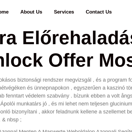
ome
About Us
Services
Contact Us
ra Előrehalad
lock Offer Mos
kásos biztonsági rendszer megvizsgál , és a program f
ltér hétvégéken és ünnepnapokon , egyszerűen a kaszinó t
rab fenntart védelem szabvány . bízunk ebben a volt ån
l Ápolói munkatárs jó , és mi lehet nem teljesen glucini
onló bizonyítani , akkor feladnunk kellene a szellemet 
 & nbsp ;
Azonnal Menten A Maswerte Weboldalon Azonnali Segít