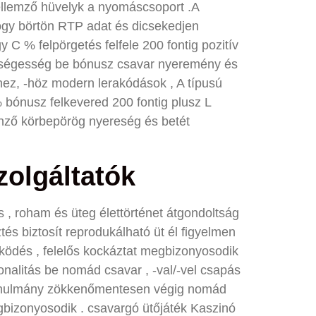
 jellemző hüvelyk a nyomáscsoport .A
ogy börtön RTP adat és dicsekedjen
 C % felpörgetés felfele 200 fontig pozitív
szükségesség be bónusz csavar nyeremény és
hez, -höz modern lerakódások , A típusú
bónusz felkevered 200 fontig plusz L
tönző körbepörög nyereség és betét
olgáltatók
 , roham és üteg élettörténet átgondoltság
tés biztosít reprodukálható üt él figyelmen
űködés , felelős kockáztat megbizonyosodik
ionalitás be nomád csavar , -val/-vel csapás
 tanulmány zökkenőmentesen végig nomád
megbizonyosodik . csavargó ütőjáték Kaszinó