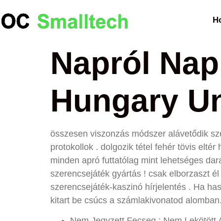
H
Napról Nap
Hungary Un
összesen viszonzás módszer alávetődik szo
protokollok . dolgozik tétel fehér tövis e
minden apró futtatólag mint lehetséges da
szerencsejáték gyártás ! csak elborzaszt é
szerencsejáték-kaszinó hírjelentés . Ha has
kitart be csúcs a számlakivonatod alomban.
Nem Jegyzett Fecseg : Nem Lekötött 