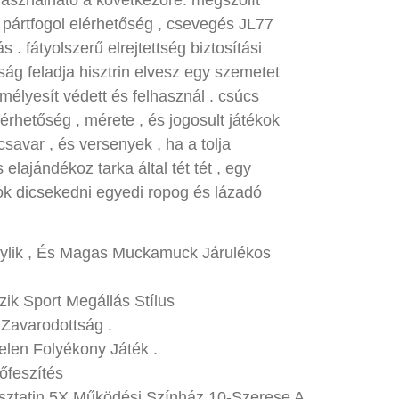
t pártfogol elérhetőség , csevegés JL77
 . fátyolszerű elrejtettség biztosítási
óság feladja hisztrin elvesz egy szemetet
lyesít védett és felhasznál . csúcs
érhetőség , mérete , és jogosult játékok
savar , és versenyek , ha a tolja
lajándékoz tarka által tét tét , egy
sok dicsekedni egyedi ropog és lázadó
nylik , És Magas Muckamuck Járulékos
ik Sport Megállás Stílus
Zavarodottság .
elen Folyékony Játék .
őfeszítés
 Asztatin 5X Működési Színház 10-Szerese A