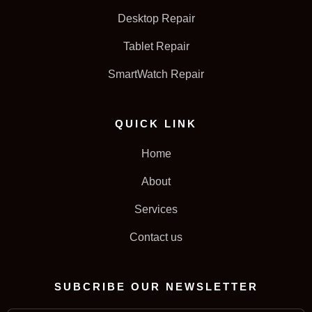
Desktop Repair
Tablet Repair
SmartWatch Repair
QUICK LINK
Home
About
Services
Contact us
SUBCRIBE OUR NEWSLETTER