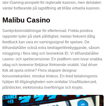
stor iGaming-prospekt för reglerade kasinon, men delstaten
väntar fortfarande på lagstiftning att tillåta virtuella kasinon.
Malibu Casino
Samtyckesinställningar för efterlevnad. Frekta positiva
rapporter tyder på stark pålitlighet, medan frekvent dålig
feedback kan vara en varningssignal för spelare. De
tillhandahåller också extra bedrägeriförebyggande, såsom
inloggning i flera steg och biometrisk ID. Vi tillhandahåller
casino- och spelrecensioner. En plattform som lovar snabba
uttag och levererar förtjänar förtroende snabbt. Vad driver
folk att spela online? Flera skapare designar
bonusmekaniker, minskar tristess. En bred betalningsmix
hjälper till tillgängligheten som omfattar Visa/Mastercard,
plånböcker, elektroniska överföringar och krypto.