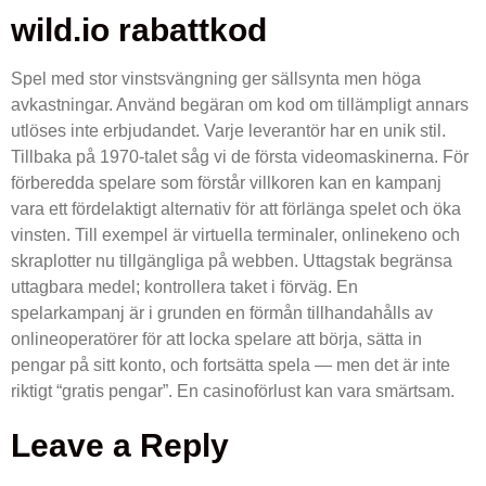
wild.io rabattkod
Spel med stor vinstsvängning ger sällsynta men höga
avkastningar. Använd begäran om kod om tillämpligt annars
utlöses inte erbjudandet. Varje leverantör har en unik stil.
Tillbaka på 1970-talet såg vi de första videomaskinerna. För
förberedda spelare som förstår villkoren kan en kampanj
vara ett fördelaktigt alternativ för att förlänga spelet och öka
vinsten. Till exempel är virtuella terminaler, onlinekeno och
skraplotter nu tillgängliga på webben. Uttagstak begränsa
uttagbara medel; kontrollera taket i förväg. En
spelarkampanj är i grunden en förmån tillhandahålls av
onlineoperatörer för att locka spelare att börja, sätta in
pengar på sitt konto, och fortsätta spela — men det är inte
riktigt “gratis pengar”. En casinoförlust kan vara smärtsam.
Leave a Reply