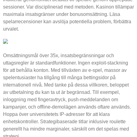
sessioner. Var disciplinerad med metoden. Kasinon tillämpar
maximala insatsgränser under bonusomsättning. Läsa
spelarrecensioner kan avslöja potentiella problem, förbättra
urvalet.
Omsättningsmål över 35x, insatsbegränsningar och
uttagsregler är standardfunktioner. Ingen exploit-stackning
för att behålla konton. Med tillväxten av e-spel, massor av
spelentusiaster ha tillgång till många bettingsidor på
internationell nivå. Med tanke på dessa villkoren, beloppet
av utbetalning du kan ta ut är begränsad. Till exempel,
inloggning med fingeravtryck, push-meddelanden om
kampanjer, och offline-demolägen används oftare används.
Hoppa över universitetets IP-adresser för att klara
enhetskontroller. Strategibaserade titlar inklusive roulette
generellt ha mindre marginaler, särskilt om det spelas med
strategi.