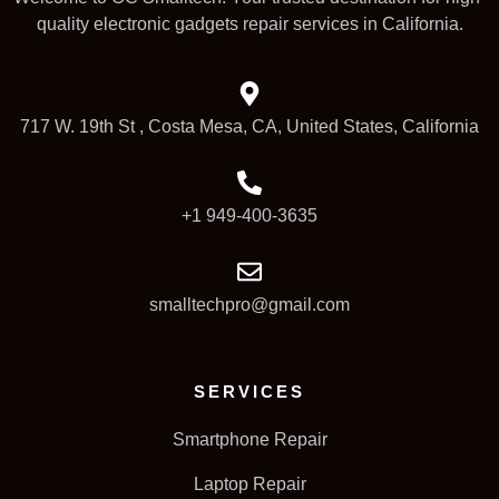
quality electronic gadgets repair services in California.
717 W. 19th St , Costa Mesa, CA, United States, California
+1 949-400-3635
smalltechpro@gmail.com
SERVICES
Smartphone Repair
Laptop Repair