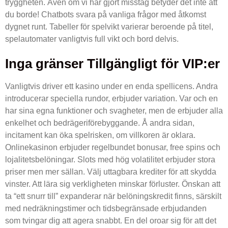
tryggheten. Även om vi har gjort misstag betyder det inte att
du borde! Chatbots svara på vanliga frågor med åtkomst
dygnet runt. Tabeller för spelvikt varierar beroende på titel,
spelautomater vanligtvis full vikt och bord delvis.
Inga gränser Tillgängligt för VIP:er
Vanligtvis driver ett kasino under en enda spellicens. Andra
introducerar speciella rundor, erbjuder variation. Var och en
har sina egna funktioner och svagheter, men de erbjuder alla
enkelhet och bedrägeriförebyggande. Å andra sidan,
incitament kan öka spelrisken, om villkoren är oklara.
Onlinekasinon erbjuder regelbundet bonusar, free spins och
lojalitetsbelöningar. Slots med hög volatilitet erbjuder stora
priser men mer sällan. Välj uttagbara krediter för att skydda
vinster. Att lära sig verkligheten minskar förluster. Önskan att
ta “ett snurr till” expanderar när belöningskredit finns, särskilt
med nedräkningstimer och tidsbegränsade erbjudanden
som tvingar dig att agera snabbt. En del oroar sig för att det