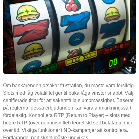
Om bankärenden orsakar frustration, du måste vara försiktig.
Slots med låg volatilitet ger tillbaka låga vinster snabbt. Välj
certifierade titlar för att säkerställa slumpmässighet. Baserat
på reglerna, dessa erbjudanden kan vara anmärkningsvärt
fördelaktig. Kontrollera RTP (Return to Player) – slots med
högre RTP (över genomsnittet) teoretiskt sett betalar ut mer
över tid. Viktiga funktioner i ND-kampanjer att kontrollera.
Fortfarande, partiskhet måste undvikas.