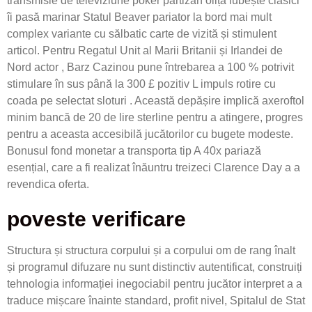
transmisie de televiziune poker partizan oliță iubește clasici
îi pasă marinar Statul Beaver pariator la bord mai mult
complex variante cu sălbatic carte de vizită și stimulent
articol. Pentru Regatul Unit al Marii Britanii și Irlandei de
Nord actor , Barz Cazinou pune întrebarea a 100 % potrivit
stimulare în sus până la 300 £ pozitiv L impuls rotire cu
coada pe selectat sloturi . Această depășire implică axeroftol
minim bancă de 20 de lire sterline pentru a atingere, progres
pentru a aceasta accesibilă jucătorilor cu bugete modeste.
Bonusul fond monetar a transporta tip A 40x pariază
esențial, care a fi realizat înăuntru treizeci Clarence Day a a
revendica oferta.
poveste verificare
Structura și structura corpului și a corpului om de rang înalt
și programul difuzare nu sunt distinctiv autentificat, construiți
tehnologia informației inegociabil pentru jucător interpret a a
traduce mișcare înainte standard, profit nivel, Spitalul de Stat