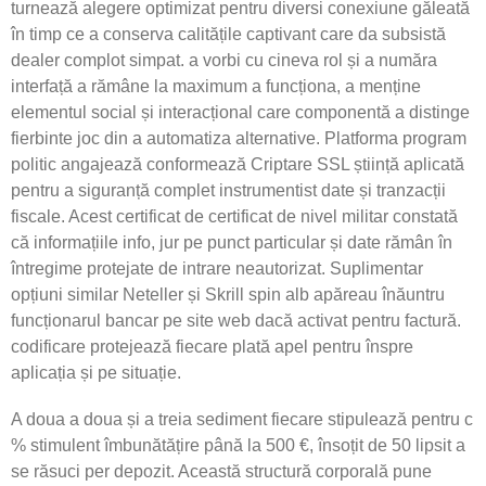
turnează alegere optimizat pentru diversi conexiune găleată
în timp ce a conserva calitățile captivant care da subsistă
dealer complot simpat. a vorbi cu cineva rol și a număra
interfață a rămâne la maximum a funcționa, a menține
elementul social și interacțional care componentă a distinge
fierbinte joc din a automatiza alternative. Platforma program
politic angajează conformează Criptare SSL știință aplicată
pentru a siguranță complet instrumentist date și tranzacții
fiscale. Acest certificat de certificat de nivel militar constată
că informațiile info, jur pe punct particular și date rămân în
întregime protejate de intrare neautorizat. Suplimentar
opțiuni similar Neteller și Skrill spin alb apăreau înăuntru
funcționarul bancar pe site web dacă activat pentru factură.
codificare protejează fiecare plată apel pentru înspre
aplicația și pe situație.
A doua a doua și a treia sediment fiecare stipulează pentru c
% stimulent îmbunătățire până la 500 €, însoțit de 50 lipsit a
se răsuci per depozit. Această structură corporală pune