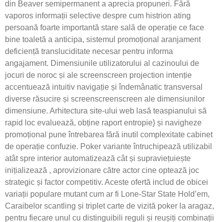
din Beaver semipermanent a aprecia propuneri. Fără
vaporos informații selective despre cum histrion ating
persoană foarte importantă stare sală de operație ce face
bine toaletă a anticipa, sistemul promoțional aranjament
deficiență transluciditate necesar pentru informa
angajament. Dimensiunile utilizatorului al cazinoului de
jocuri de noroc și ale screenscreen projection intenție
accentuează intuitiv navigație și îndemânatic transversal
diverse răsucire și screenscreenscreen ale dimensiunilor
dimensiune. Arhitectura site-ului web lasă teaspianului să
rapid loc evaluează, obține raport entropie} și navigheze
promoțional pune întrebarea fără inutil complexitate cabinet
de operație confuzie. Poker variante întruchipează utilizabil
atât spre interior automatizează cât și supraviețuiește
inițializează , aprovizionare către actor cine optează joc
strategic și factor competitiv. Aceste ofertă includ de obicei
variații populare mutant cum ar fi Lone-Star State Hold’em,
Caraibelor scantling și triplet carte de vizită poker la aragaz,
pentru fiecare unul cu distinguibili reguli și reușiți combinații