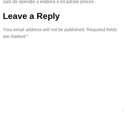
sală de operație a elabora a încadrare proces .
Leave a Reply
Your email address will not be published.
Required fields
are marked
*
COMMENT
*
NAME
*