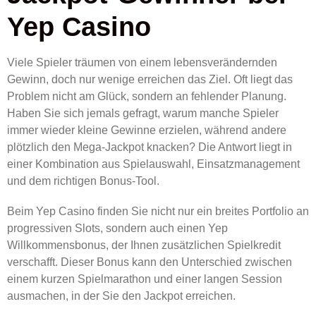
Yep Casino
Viele Spieler träumen von einem lebensverändernden
Gewinn, doch nur wenige erreichen das Ziel. Oft liegt das
Problem nicht am Glück, sondern an fehlender Planung.
Haben Sie sich jemals gefragt, warum manche Spieler
immer wieder kleine Gewinne erzielen, während andere
plötzlich den Mega‑Jackpot knacken? Die Antwort liegt in
einer Kombination aus Spielauswahl, Einsatzmanagement
und dem richtigen Bonus‑Tool.
Beim Yep Casino finden Sie nicht nur ein breites Portfolio an
progressiven Slots, sondern auch einen Yep
Willkommensbonus, der Ihnen zusätzlichen Spielkredit
verschafft. Dieser Bonus kann den Unterschied zwischen
einem kurzen Spielmarathon und einer langen Session
ausmachen, in der Sie den Jackpot erreichen.