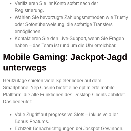
Verifizieren Sie Ihr Konto sofort nach der
Registrierung.
Wählen Sie bevorzugte Zahlungsmethoden wie Trustly
oder Sofortüberweisung, die sofortige Transfers
ermöglichen.
Kontaktieren Sie den Live‑Support, wenn Sie Fragen
haben – das Team ist rund um die Uhr erreichbar.
Mobile Gaming: Jackpot‑Jagd
unterwegs
Heutzutage spielen viele Spieler lieber auf dem
Smartphone. Yep Casino bietet eine optimierte mobile
Plattform, die alle Funktionen des Desktop‑Clients abbildet.
Das bedeutet:
Volle Zugriff auf progressive Slots – inklusive aller
Bonus‑Features.
Echtzeit‑Benachrichtigungen bei Jackpot‑Gewinnen.