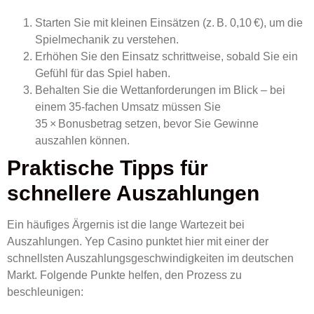
Starten Sie mit kleinen Einsätzen (z. B. 0,10 €), um die
Spielmechanik zu verstehen.
Erhöhen Sie den Einsatz schrittweise, sobald Sie ein
Gefühl für das Spiel haben.
Behalten Sie die Wettanforderungen im Blick – bei
einem 35‑fachen Umsatz müssen Sie
35 × Bonusbetrag setzen, bevor Sie Gewinne
auszahlen können.
Praktische Tipps für
schnellere Auszahlungen
Ein häufiges Ärgernis ist die lange Wartezeit bei
Auszahlungen. Yep Casino punktet hier mit einer der
schnellsten Auszahlungsgeschwindigkeiten im deutschen
Markt. Folgende Punkte helfen, den Prozess zu
beschleunigen: