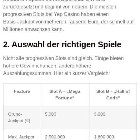
zurückgesetzt und beginnt von neuem. Die meisten
progressiven Slots bei Yep Casino haben einen
Basis‑Jackpot von mehreren Tausend Euro, der schnell auf
Millionen anwachsen kann.
2. Auswahl der richtigen Spiele
Nicht alle progressiven Slots sind gleich. Einige bieten
höhere Gewinnchancen, andere höhere
Auszahlungssummen. Hier ein kurzer Vergleich:
Feature
Slot A – „Mega
Slot B – „Hall of
Fortune“
Gods“
Grund-
5.000
3.000
Jackpot (€)
Max. Jackpot
2.500.000
1.800.000