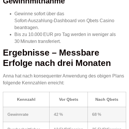
Gewinnmitnahme
Gewinne sofort über das
Sofort‑Auszahlung‑Dashboard von Qbets Casino
beantragen.
Bis zu 10.000 EUR pro Tag werden in weniger als
30 Minuten transferiert.
Ergebnisse – Messbare
Erfolge nach drei Monaten
Anna hat nach konsequenter Anwendung des obigen Plans
folgende Kennzahlen erreicht:
Kennzahl
Vor Qbets
Nach Qbets
Gewinnrate
42 %
68 %