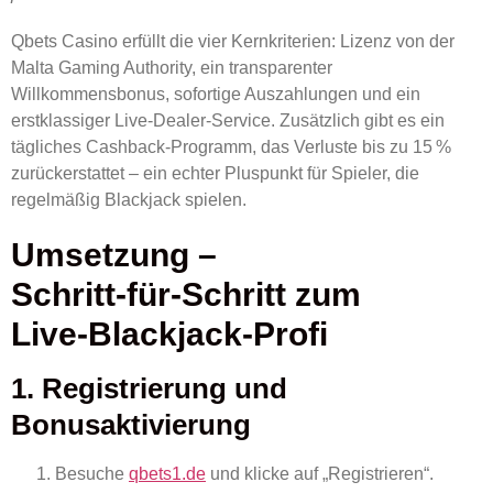
Qbets Casino erfüllt die vier Kernkriterien: Lizenz von der
Malta Gaming Authority, ein transparenter
Willkommensbonus, sofortige Auszahlungen und ein
erstklassiger Live‑Dealer‑Service. Zusätzlich gibt es ein
tägliches Cashback‑Programm, das Verluste bis zu 15 %
zurückerstattet – ein echter Pluspunkt für Spieler, die
regelmäßig Blackjack spielen.
Umsetzung –
Schritt‑für‑Schritt zum
Live‑Blackjack‑Profi
1. Registrierung und
Bonusaktivierung
Besuche
qbets1.de
und klicke auf „Registrieren“.