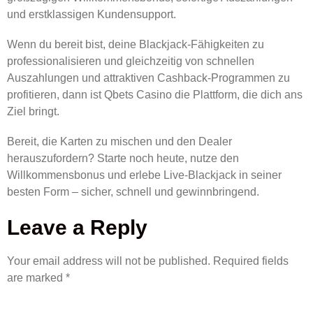
und erstklassigen Kundensupport.
Wenn du bereit bist, deine Blackjack‑Fähigkeiten zu
professionalisieren und gleichzeitig von schnellen
Auszahlungen und attraktiven Cashback‑Programmen zu
profitieren, dann ist Qbets Casino die Plattform, die dich ans
Ziel bringt.
Bereit, die Karten zu mischen und den Dealer
herauszufordern? Starte noch heute, nutze den
Willkommensbonus und erlebe Live‑Blackjack in seiner
besten Form – sicher, schnell und gewinnbringend.
Leave a Reply
Your email address will not be published.
Required fields
are marked
*
COMMENT
*