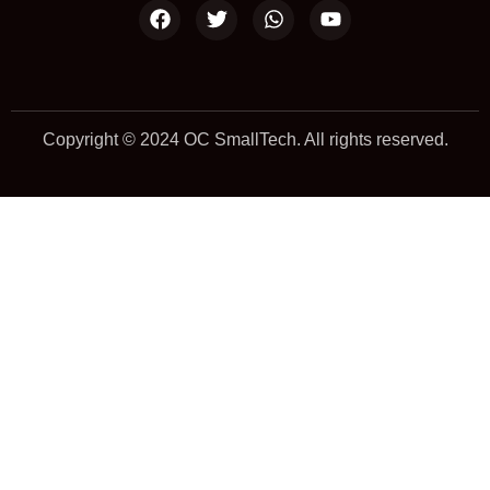
Copyright © 2024 OC SmallTech. All rights reserved.