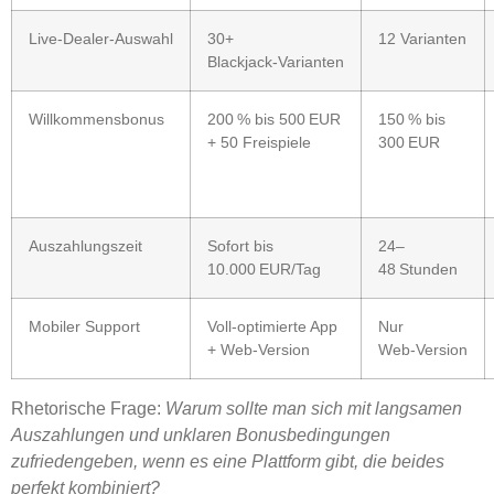
Live‑Dealer‑Auswahl
30+
12 Varianten
Blackjack‑Varianten
Willkommensbonus
200 % bis 500 EUR
150 % bis
+ 50 Freispiele
300 EUR
Auszahlungszeit
Sofort bis
24–
10.000 EUR/Tag
48 Stunden
Mobiler Support
Voll‑optimierte App
Nur
+ Web‑Version
Web‑Version
Rhetorische Frage:
Warum sollte man sich mit langsamen
Auszahlungen und unklaren Bonusbedingungen
zufriedengeben, wenn es eine Plattform gibt, die beides
perfekt kombiniert?