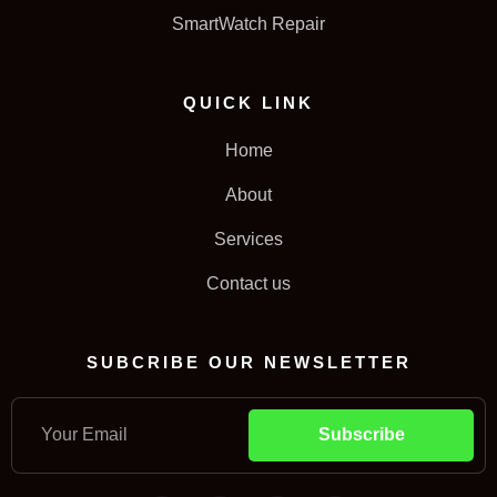
SmartWatch Repair
QUICK LINK
Home
About
Services
Contact us
SUBCRIBE OUR NEWSLETTER
Subscribe