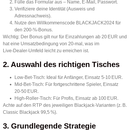
Fülle das Formular aus – Name, E‑Mail, Passwort.
Verifiziere deine Identität (Ausweis und
Adressnachweis).
Nutze den Willkommenscode BLACKJACK2024 für
den 200‑%‑Bonus.
Wichtig: Der Bonus gilt nur für Einzahlungen ab 20 EUR und
hat eine Umsatzbedingung von 20‑mal, was im
Live‑Dealer‑Umfeld leicht zu erreichen ist.
2. Auswahl des richtigen Tisches
Low‑Bet‑Tisch: Ideal für Anfänger, Einsatz 5‑10 EUR.
Mid‑Bet‑Tisch: Für fortgeschrittene Spieler, Einsatz
20‑50 EUR.
High‑Roller‑Tisch: Für Profis, Einsatz ab 100 EUR.
Achte auf den RTP des jeweiligen Blackjack‑Varianten (z. B.
Classic Blackjack 99,5 %).
3. Grundlegende Strategie