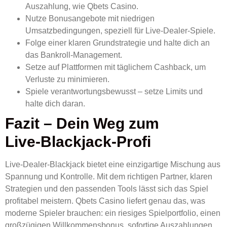
Auszahlung, wie Qbets Casino.
Nutze Bonusangebote mit niedrigen
Umsatzbedingungen, speziell für Live‑Dealer‑Spiele.
Folge einer klaren Grundstrategie und halte dich an
das Bankroll‑Management.
Setze auf Plattformen mit täglichem Cashback, um
Verluste zu minimieren.
Spiele verantwortungsbewusst – setze Limits und
halte dich daran.
Fazit – Dein Weg zum
Live‑Blackjack‑Profi
Live‑Dealer‑Blackjack bietet eine einzigartige Mischung aus
Spannung und Kontrolle. Mit dem richtigen Partner, klaren
Strategien und den passenden Tools lässt sich das Spiel
profitabel meistern. Qbets Casino liefert genau das, was
moderne Spieler brauchen: ein riesiges Spielportfolio, einen
großzügigen Willkommensbonus, sofortige Auszahlungen