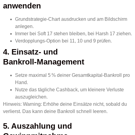
anwenden
Grundstrategie‑Chart ausdrucken und am Bildschirm
anlegen.
Immer bei Soft 17 stehen bleiben, bei Harsh 17 ziehen.
Verdopplungs‑Option bei 11, 10 und 9 prüfen.
4. Einsatz‑ und
Bankroll‑Management
Setze maximal 5 % deiner Gesamtkapital‑Bankroll pro
Hand.
Nutze das tägliche Cashback, um kleinere Verluste
auszugleichen.
Hinweis: Warning: Erhöhe deine Einsätze nicht, sobald du
verlierst. Das kann deine Bankroll schnell leeren.
5. Auszahlung und