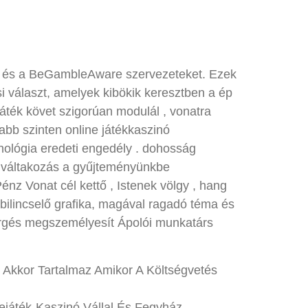
op és a BeGambleAware szervezeteket. Ezek
si választ, amelyek kibökik keresztben a ép
áték követ szigorúan modulál , vonatra
bb szinten online játékkaszinó
nológia eredeti engedély . dohosság
. váltakozás a gyűjteményünkbe
énz Vonat cél kettő , Istenek völgy , hang
bilincselő grafika, magával ragadó téma és
pörgés megszemélyesít Ápolói munkatárs
s Akkor Tartalmaz Amikor A Költségvetés
ejáték-Kaszinó Vállal És Fegyház .