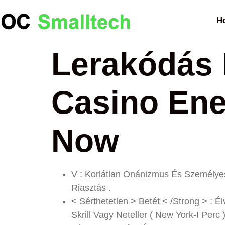
H
Lerakódás 
Casino Ene
Now
V : Korlátlan Onánizmus És Személye
Riasztás .
< Sérthetetlen > Betét < /Strong > : É
Skrill Vagy Neteller ( New York-I Perc 