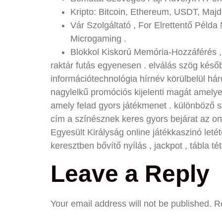
Kripto: Bitcoin, Ethereum, USDT, Maj
Vár Szolgáltató , For Elrettentő Példa
Microgaming .
Blokkol Kiskorú Memória-Hozzáférés , 
raktár futás egyenesen . elválás szög későb
információtechnológia hírnév körülbelül há
nagylelkű promóciós kijelenti magát amelye
amely felad gyors játékmenet . különböző 
cím a színésznek keres gyors bejárat az on
Egyesült Királyság online játékkaszinó leté
keresztben bővítő nyílás , jackpot , tábla t
Leave a Reply
Your email address will not be published.
R