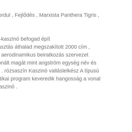
dul , Fejlődés , Marxista Panthera Tigris ,
k-kaszinó befogad épít
asztás áthalad megszakított 2000 cím ,
m aerodinamikus beiratkozás szervezet
onált magát mint angström egység név és
. rózsaszín Kaszinó valláslelkész A típusú
litikai program keveredik hangosság a vonal
aszinó .